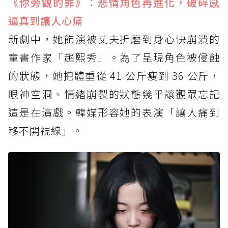
《你旁觀的罪》：悲情角色再進化，破碎感
逼真到讓人心痛
新劇中，她飾演被丈夫折磨到身心快崩潰的
童書作家「趙熙秀」。為了呈現角色被侵蝕
的狀態，她把體重從 41 公斤瘦到 36 公斤，
眼神空洞、情緒崩裂的狀態幾乎讓觀眾忘記
這是在演戲。韓媒形容她的表演「讓人痛到
移不開視線」。