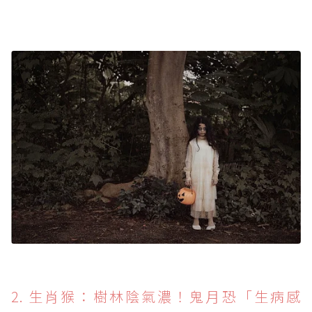
2. 生肖猴：樹林陰氣濃！鬼月恐「生病感