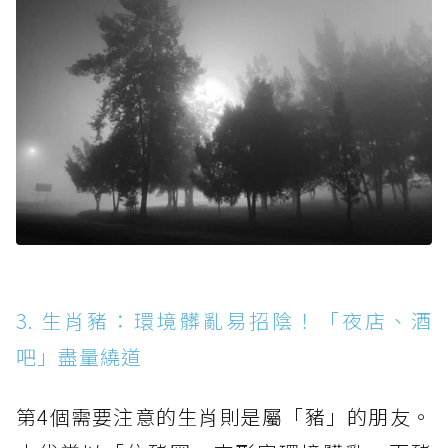
3. 生肖豬：環境髒亂易招陰！「夜店、酒
吧」盡量繞道
第4個需要注意的生肖則是屬「豬」的朋友。