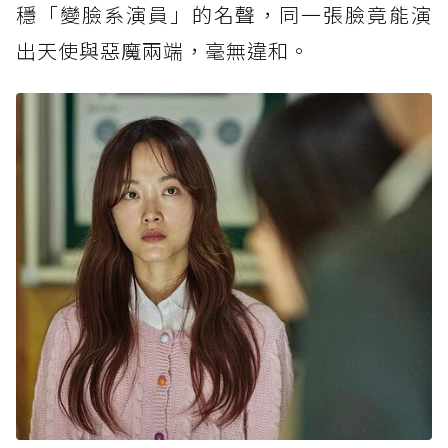
穩「變臉系演員」的名聲，同一張臉竟能演
出天使與惡魔兩端，毫無違和。