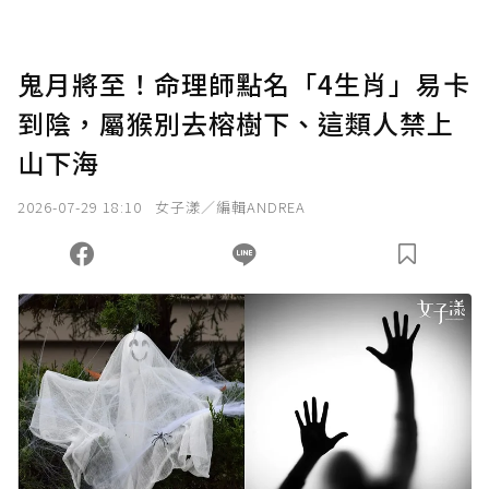
鬼月將至！命理師點名「4生肖」易卡
到陰，屬猴別去榕樹下、這類人禁上
山下海
2026-07-29 18:10
女子漾／編輯ANDREA