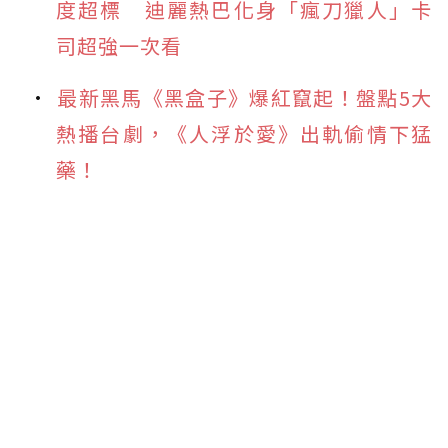
度超標 迪麗熱巴化身「瘋刀獵人」卡
司超強一次看
最新黑馬《黑盒子》爆紅竄起！盤點5大
熱播台劇，《人浮於愛》出軌偷情下猛
藥！