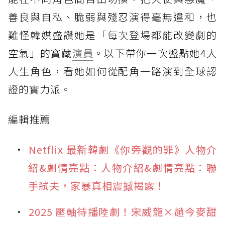
善良與自私、脆弱與殘忍演得毫無違和，也
難怪韓媒盛讚她是「每次登場都能改變劇的
空氣」的寶藏
演員
。以下帶你一次盤點她4大
人生角色，看她如何從配角一路演到全球認
證的實力派。
編輯推薦
Netflix 最新韓劇《你旁觀的罪》人物介
紹&劇情亮點：人物介紹&劇情亮點：聯
手弒夫，家暴真相震撼揭露！
2025 壓軸待播陸劇！宋威龍×趙今麥甜