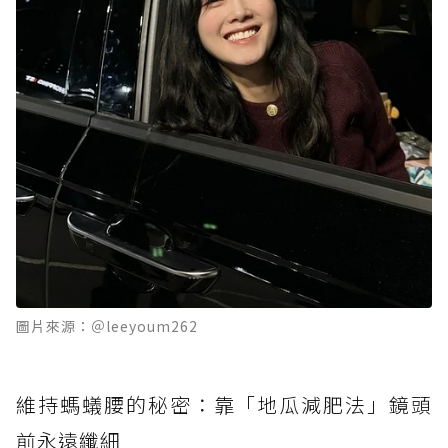
圖片來源：＠leeyoum262
維持螞蟻腰的秘密：靠「地瓜減肥法」鏡頭
前永遠纖細