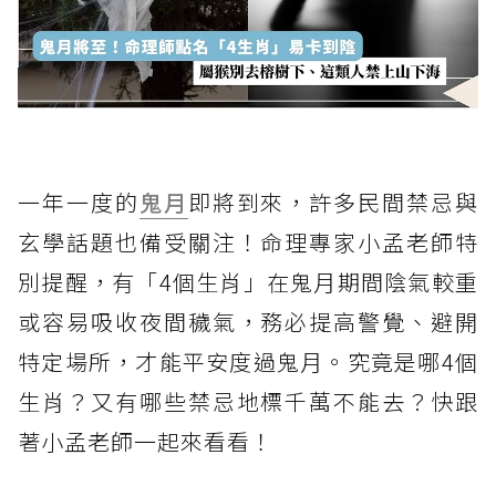
一年一度的
鬼月
即將到來，許多民間禁忌與
玄學話題也備受關注！命理專家小孟老師特
別提醒，有「4個生肖」在鬼月期間陰氣較重
或容易吸收夜間穢氣，務必提高警覺、避開
特定場所，才能平安度過鬼月。究竟是哪4個
生肖？又有哪些禁忌地標千萬不能去？快跟
著小孟老師一起來看看！