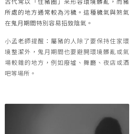
古代常以「住豬圈」來形容環境髒亂，而豬
所處的地方通常較為污穢。這種穢氣與煞氣
在鬼月期間特別容易招致陰氣。
小孟老師提醒：屬豬的人除了要保持住家環
境整潔外，鬼月期間也要避開環境髒亂或氣
場較雜的地方，例如廢墟、舞廳、夜店或酒
吧等場所。