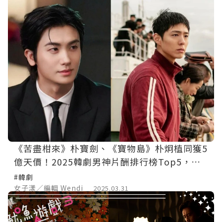
《苦盡柑來》朴寶劍、《寶物島》朴炯植同獲5
億天價！2025韓劇男神片酬排行榜Top5，冠
軍是這位世界級南韓影帝！
#韓劇
女子漾／編輯 Wendi
2025.03.31