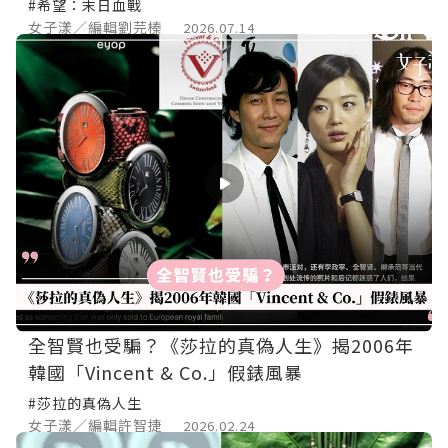
紀錄
#希望：末日血戰
女子漾／編輯劉芫榛
2026.07.14
全智賢也受騙？《莎拉的真偽人生》揭2006年
韓國「Vincent & Co.」假錶風暴
#莎拉的真偽人生
女子漾／編輯許智捷
2026.02.24