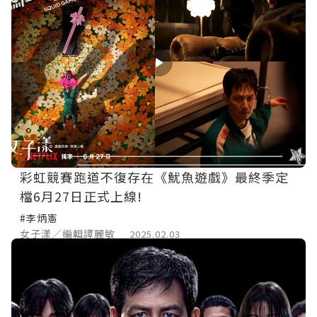
彩虹競賽跑道不復存在《魷魚遊戲》最終季定
檔6月27日正式上線!
#李炳憲
女子漾／編輯譚麗敏
2025.02.03