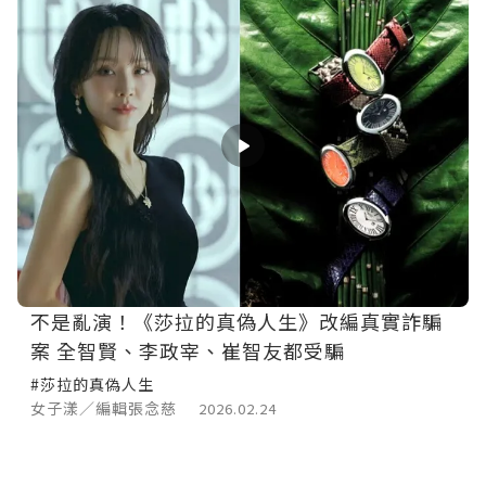
不是亂演！《莎拉的真偽人生》改編真實詐騙
案 全智賢、李政宰、崔智友都受騙
#莎拉的真偽人生
女子漾／編輯張念慈
2026.02.24