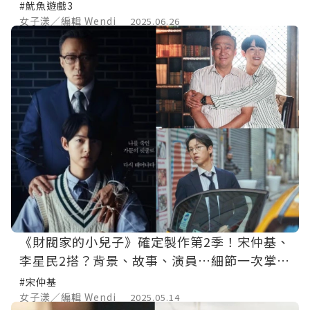
取材童年」
#魷魚遊戲3
女子漾／編輯 Wendi
2025.06.26
《財閥家的小兒子》確定製作第2季！宋仲基、
李星民2搭？背景、故事、演員…細節一次掌
握！
#宋仲基
女子漾／編輯 Wendi
2025.05.14