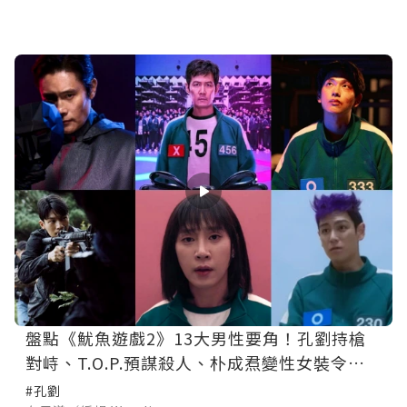
盤點《魷魚遊戲2》13大男性要角！孔劉持槍
對峙、T.O.P.預謀殺人、朴成焄變性女裝令人
驚豔！
#孔劉