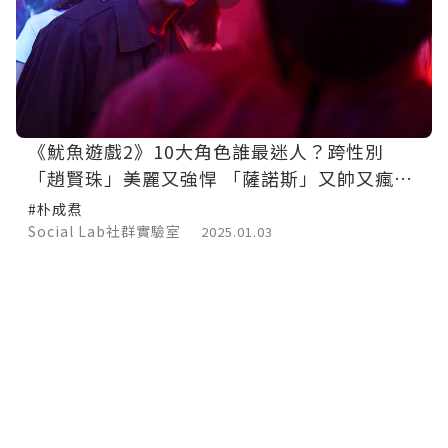
《魷魚遊戲2》10大角色誰最迷人？跨性別
「趙賢珠」美麗又強悍 「薩諾斯」又帥又瘋形
象立體
#朴成焄
Social Lab社群實驗室
2025.01.03