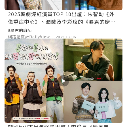
2025韓劇爆紅演員TOP 10出爐：朱智勛《外
傷重症中心》、潤娥及李彩玟的《暴君的廚
師》 誰是人氣王？
#暴君的廚師
網路溫度計DailyView
2025.12.06
韓國tvN下半年強勢出擊！李俊昊《颱風商