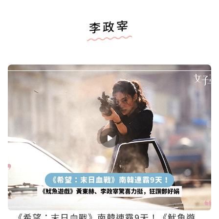
李政宰
《希望：末日血戰》南韓連霸9天！《魷魚遊