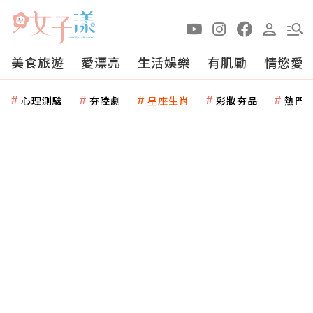
美食旅遊
愛漂亮
生活娛樂
有肌勵
情慾愛
心理測驗
夯陸劇
星座生肖
彩妝夯品
熱門