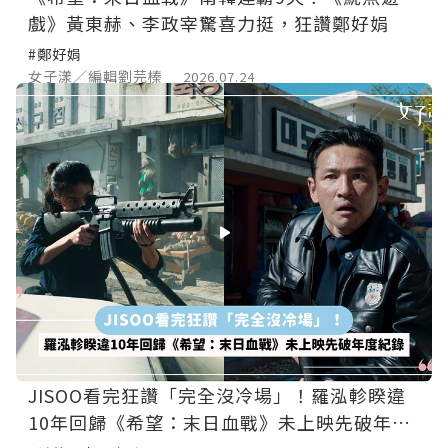
戲》黃東赫、李政宰驚喜力挺，狂讚鄭好娟
#鄭好娟
女子漾／編輯劉芫榛
2026.07.24
JISOO看完狂讚「完全沒冷場」！羅泓軫睽違
10年回歸《希望：末日血戰》未上映先破年度