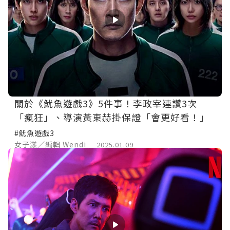
關於《魷魚遊戲3》5件事！李政宰連讚3次
「瘋狂」、導演黃東赫掛保證「會更好看！」
#魷魚遊戲3
女子漾／編輯 Wendi
2025.01.09