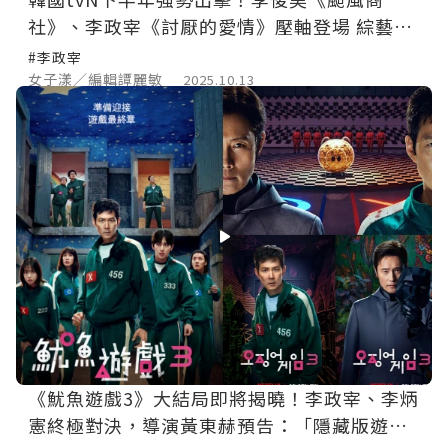
社》、李政宰《討厭的愛情》壓軸登場 綜藝
《豆豆笑笑》接力回歸
#李政宰
女子漾／編輯譚麗敏
2025.10.13
《魷魚遊戲3》大結局即將揭曉！李政宰、李炳
憲終極對決，導演黃東赫預告：「隱藏版遊戲