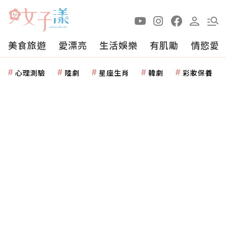
美食旅遊
愛漂亮
生活娛樂
有肌勵
情慾愛
心理測驗
陸劇
星座生肖
韓劇
彩妝保養