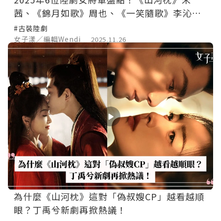
茜、《錦月如歌》周也、《一笑隨歌》李沁…
她們美貌在線、智勇雙全！
#古裝陸劇
女子漾／編輯Wendi
2025.11.26
為什麼《山河枕》這對「偽叔嫂CP」越看越順
眼？丁禹兮新劇再掀熱議！