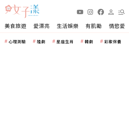
美食旅遊
愛漂亮
生活娛樂
有肌勵
情慾愛
心理測驗
陸劇
星座生肖
韓劇
彩妝保養