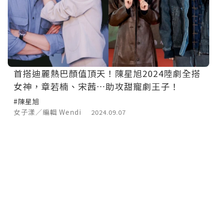
首搭迪麗熱巴顏值頂天！陳星旭2024陸劇全搭
女神，章若楠、宋茜…助攻甜寵劇王子！
#陳星旭
女子漾／編輯 Wendi
2024.09.07