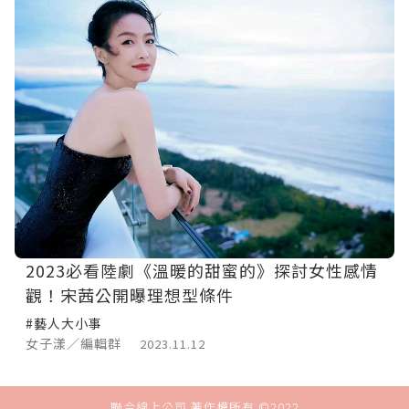
2023必看陸劇《溫暖的甜蜜的》探討女性感情
觀！宋茜公開曝理想型條件
#藝人大小事
女子漾／編輯群
2023.11.12
聯合線上公司 著作權所有 ©2022