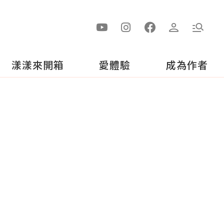
漾漾來開箱
愛體驗
成為作者