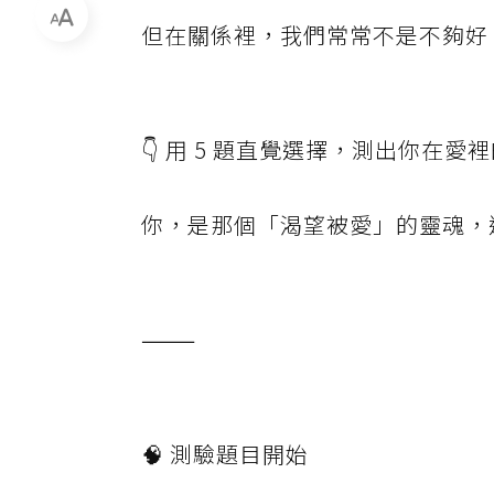
但在關係裡，我們常常不是不夠好
👇 用 5 題直覺選擇，測出你在愛
你，是那個「渴望被愛」的靈魂，
⸻
🧠 測驗題目開始