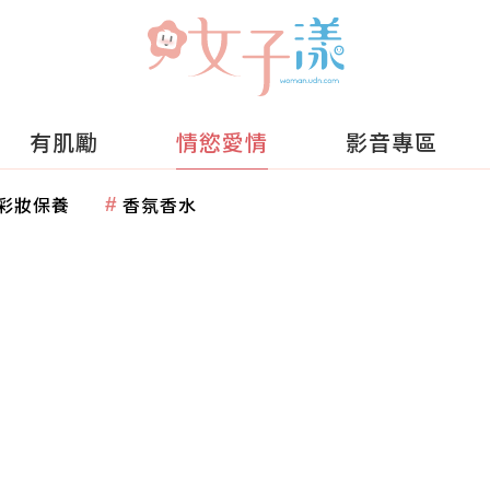
有肌勵
情慾愛情
影音專區
彩妝保養
香氛香水