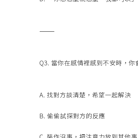
⸻
Q3. 當你在感情裡感到不安時，你
A. 找對方談清楚，希望一起解決
B. 偷偷試探對方的反應
C. 裝作沒事，把注意力放到其他