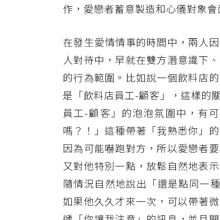
作，愛戀者蓄意製造和心儀對象會
在發生愛情情事的時間中，兩人因
人對待中，早就在雙方潛意識下、
的行為範圍。比如說一個飲料店的
是「飲料店員工-顧客」，這樣的
員工-顧客」的泡泡氛圍中，有
嗎？！」這種帶著「我熟悉你」的
因為可能嚇跑對方，所以愛戀者要
又對他特別一點，放鬆自然地表示
隨情況自然地說出「還是點同一種
如果他久久才來一次，可以帶著微
遞「你讓我注意」的訊息，並且開