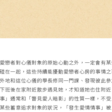
愛戀者對心儀對象的原始心動之外，一定會有某
碰在一起，這些持續能擾動愛戀者心房的事情之
外地和這位心儀的學長修同一門課、發現彼此參
下班後在家附近散步遇見她，才知道她也住附近
事」通常和「瞥見愛人暗影」的性質一樣，不受
某些蓄意追求對象的狀況，「發生愛情情事」被