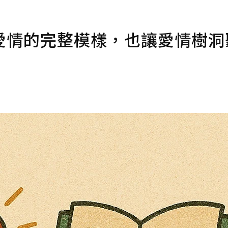
愛情的完整模樣，也讓愛情樹洞