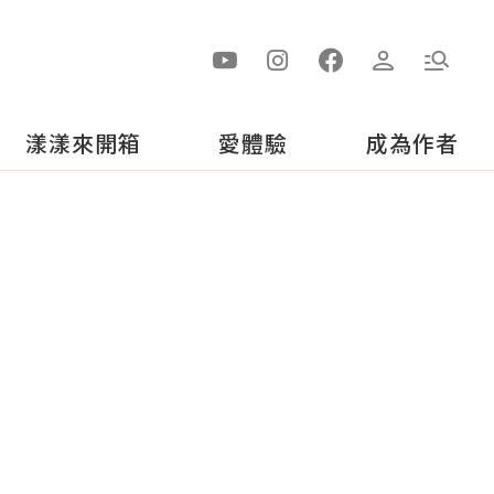
漾漾來開箱
愛體驗
成為作者