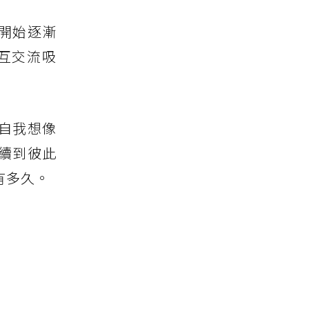
開始逐漸
互交流吸
自我想像
續到彼此
有多久。