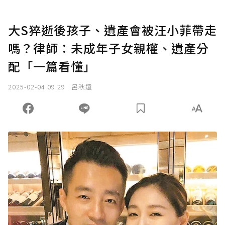
大S猝逝後孩子、遺產會被汪小菲帶走
嗎？律師：未成年子女親權、遺產分
配「一篇看懂」
2025-02-04 09:29
呂秋遠