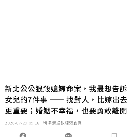
新北公公狠殺媳婦命案，我最想告訴
女兒的7件事 —— 找對人，比嫁出去
更重要；婚姻不幸福，也要勇敢離開
2026-07-29 09:18
精準溝通教練張宜真