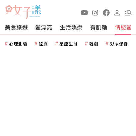
美食旅遊
愛漂亮
生活娛樂
有肌勵
情慾愛
心理測驗
陸劇
星座生肖
韓劇
彩妝保養