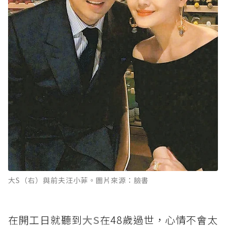
大S（右）與前夫汪小菲。圖片來源：臉書
在開工日就聽到
大S
在48歲過世，心情不會太