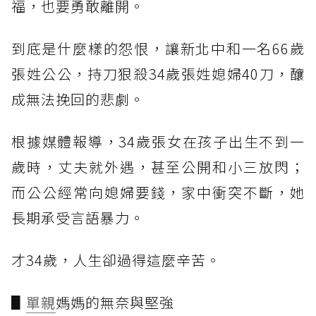
福，也要勇敢離開。
到底是什麼樣的怨恨，讓新北中和一名66歲
張姓公公，持刀狠殺34歲張姓媳婦40刀，釀
成無法挽回的悲劇。
根據媒體報導，34歲張女在孩子出生不到一
歲時，丈夫就外遇，甚至公開和小三放閃；
而公公經常向媳婦要錢，家中衝突不斷，她
長期承受言語暴力。
才34歲，人生卻過得這麼辛苦。
▋
單親
媽媽的無奈與堅強