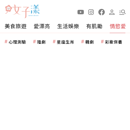
美食旅遊
愛漂亮
生活娛樂
有肌勵
情慾愛
心理測驗
陸劇
星座生肖
韓劇
彩妝保養