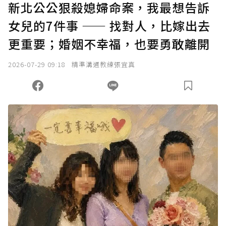
新北公公狠殺媳婦命案，我最想告訴
女兒的7件事 —— 找對人，比嫁出去
確認送出
更重要；婚姻不幸福，也要勇敢離開
我已詳閱贊助說明，且同意站方的使用條款。
2026-07-29 09:18
精準溝通教練張宜真
您當前剩餘 U 利點數：
0
點；前往
購買點數