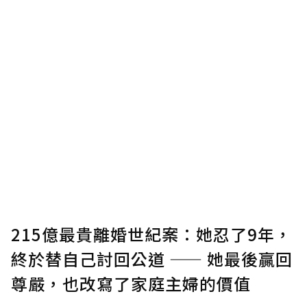
點，最高點數沒有上限。
U 利點數 1 點 = NTD 1 元。
確認送出
我已詳閱贊助說明，且同意站方的使用條款。
您當前剩餘 U 利點數：
0
點；前往
購買點數
215億最貴離婚世紀案：她忍了9年，
終於替自己討回公道 —— 她最後贏回
尊嚴，也改寫了家庭主婦的價值