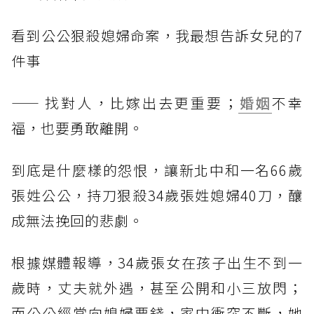
看到公公狠殺媳婦命案，我最想告訴女兒的7
件事
—— 找對人，比嫁出去更重要；
婚姻
不幸
福，也要勇敢離開。
到底是什麼樣的怨恨，讓新北中和一名66歲
張姓公公，持刀狠殺34歲張姓媳婦40刀，釀
成無法挽回的悲劇。
根據媒體報導，34歲張女在孩子出生不到一
歲時，丈夫就外遇，甚至公開和小三放閃；
而公公經常向媳婦要錢，家中衝突不斷，她