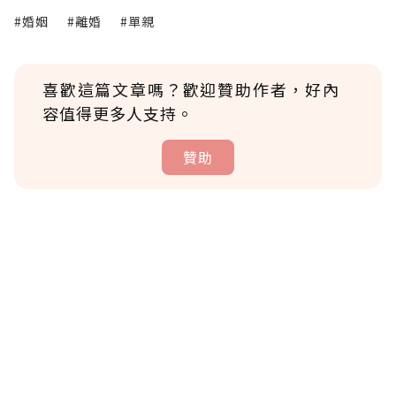
#婚姻
#離婚
#單親
喜歡這篇文章嗎？歡迎贊助作者，好內
容值得更多人支持。
贊助
贊助說明
為了鼓勵作者持續創作更好的內容，會員可以
使用「贊助」功能實質回饋給喜愛的作者。可
將您認為適合的點數贈送給作者，一旦使用贊
助點數即不得撤銷，單筆贊助最低點數為30