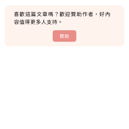
喜歡這篇文章嗎？歡迎贊助作者，好內
容值得更多人支持。
贊助
贊助說明
為了鼓勵作者持續創作更好的內容，會員可以
使用「贊助」功能實質回饋給喜愛的作者。可
將您認為適合的點數贈送給作者，一旦使用贊
助點數即不得撤銷，單筆贊助最低點數為30
點，最高點數沒有上限。
U 利點數 1 點 = NTD 1 元。