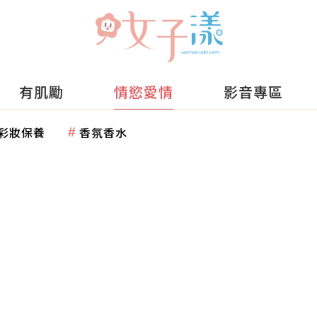
有肌勵
情慾愛情
影音專區
彩妝保養
香氛香水