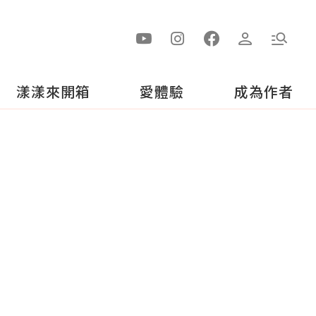
漾漾來開箱
愛體驗
成為作者