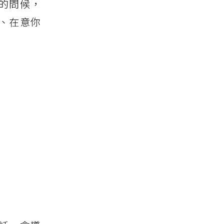
的問候，
、在意你