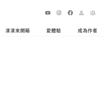
漾漾來開箱
愛體驗
成為作者