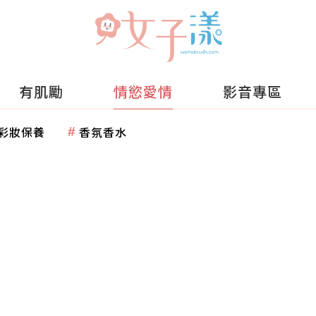
有肌勵
情慾愛情
影音專區
彩妝保養
香氛香水