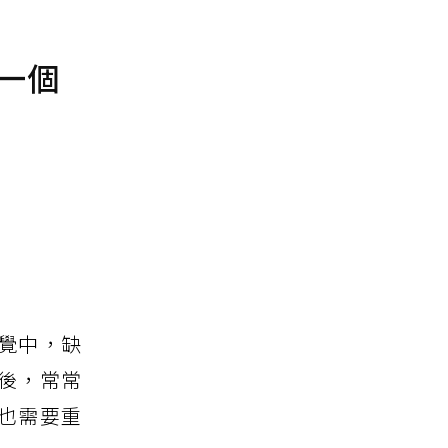
一個
覺中，缺
後，常常
也需要重