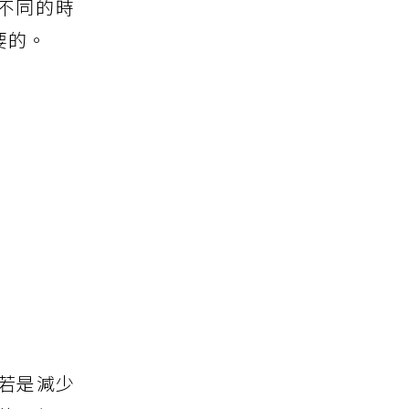
不同的時
要的。
若是減少