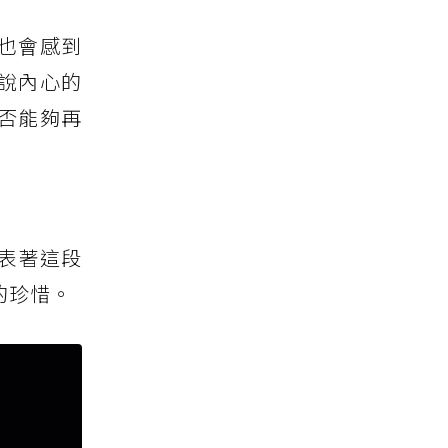
也會感到
說內心的
否能夠再
表著這段
的珍惜。