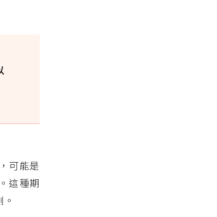
以
，可能是
。這種期
刻。