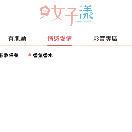
有肌勵
情慾愛情
影音專區
彩妝保養
香氛香水