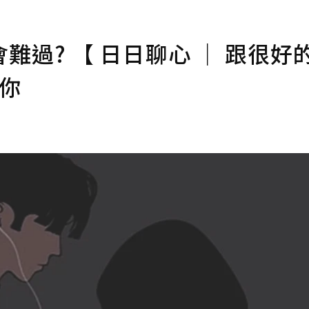
過? 【 日日聊心 ｜ 跟很好
的你