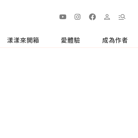
漾漾來開箱
愛體驗
成為作者