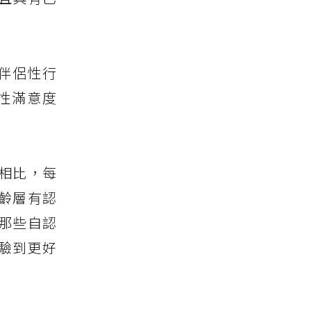
討伴侶性行
性滿意度
者相比，每
齡層有認
與那些自認
驗到更好