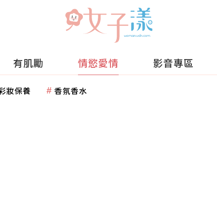
有肌勵
情慾愛情
影音專區
彩妝保養
香氛香水