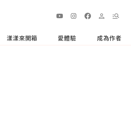
漾漾來開箱
愛體驗
成為作者