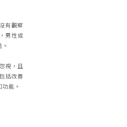
沒有觀察
，男性或
益。
被忽視，且
包括改善
知功能。