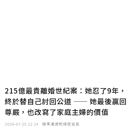
U 利點數 1 點 = NTD 1 元。
確認送出
我已詳閱贊助說明，且同意站方的使用條款。
您當前剩餘 U 利點數：
0
點；前往
購買點數
215億最貴離婚世紀案：她忍了9年，
終於替自己討回公道 —— 她最後贏回
尊嚴，也改寫了家庭主婦的價值
2026-07-25 22:24
精準溝通教練張宜真