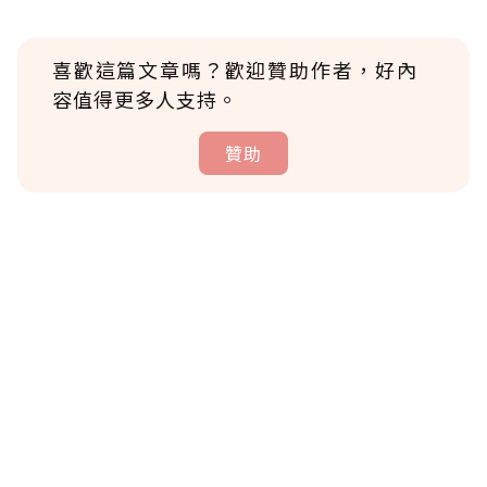
喜歡這篇文章嗎？歡迎贊助作者，好內
容值得更多人支持。
贊助
贊助說明
為了鼓勵作者持續創作更好的內容，會員可以
使用「贊助」功能實質回饋給喜愛的作者。可
將您認為適合的點數贈送給作者，一旦使用贊
助點數即不得撤銷，單筆贊助最低點數為30
點，最高點數沒有上限。