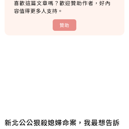
喜歡這篇文章嗎？歡迎贊助作者，好內
容值得更多人支持。
贊助
贊助說明
為了鼓勵作者持續創作更好的內容，會員可以
使用「贊助」功能實質回饋給喜愛的作者。可
將您認為適合的點數贈送給作者，一旦使用贊
助點數即不得撤銷，單筆贊助最低點數為30
點，最高點數沒有上限。
U 利點數 1 點 = NTD 1 元。
新北公公狠殺媳婦命案，我最想告訴