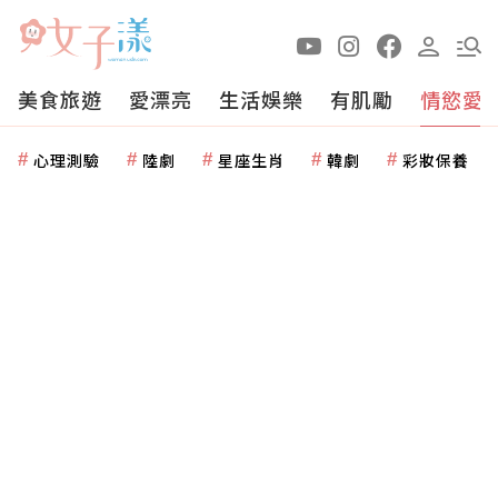
美食旅遊
愛漂亮
生活娛樂
有肌勵
情慾愛
心理測驗
陸劇
星座生肖
韓劇
彩妝保養