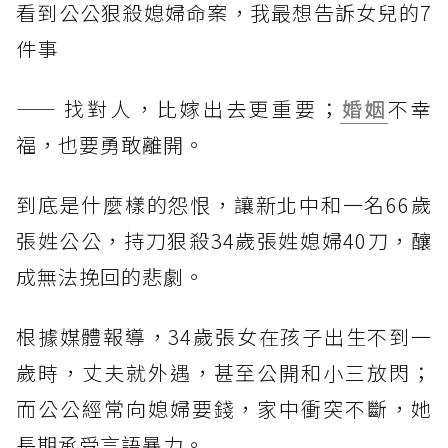
看到公公狠殺媳婦命案，我最想告訴女兒的7
件事
—— 找對人，比嫁出去更重要；
婚姻
不幸
福，也要勇敢離開。
到底是什麼樣的怨恨，讓新北中和一名66歲
張姓公公，持刀狠殺34歲張姓媳婦40刀，釀
成無法挽回的悲劇。
根據媒體報導，34歲張女在孩子出生不到一
歲時，丈夫就外遇，甚至公開和小三放閃；
而公公經常向媳婦要錢，家中衝突不斷，她
長期承受言語暴力。