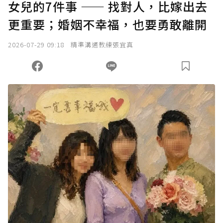
女兒的7件事 —— 找對人，比嫁出去
確認送出
更重要；婚姻不幸福，也要勇敢離開
我已詳閱贊助說明，且同意站方的使用條款。
2026-07-29 09:18
精準溝通教練張宜真
您當前剩餘 U 利點數：
0
點；前往
購買點數