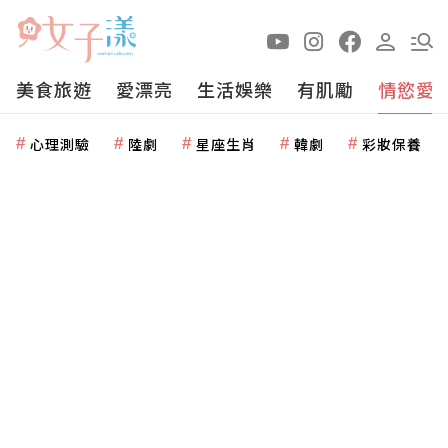
美食旅遊
愛漂亮
生活娛樂
有肌勵
情慾愛
心理測驗
陸劇
星座生肖
韓劇
彩妝保養