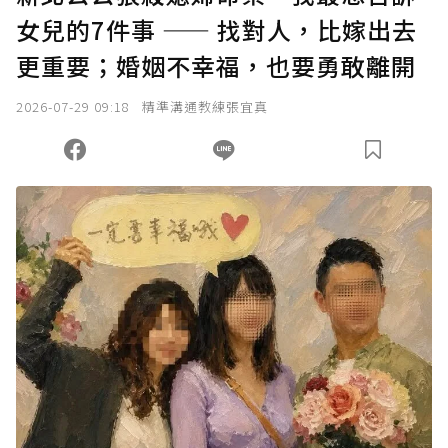
女兒的7件事 —— 找對人，比嫁出去
確認送出
更重要；婚姻不幸福，也要勇敢離開
我已詳閱贊助說明，且同意站方的使用條款。
2026-07-29 09:18
精準溝通教練張宜真
您當前剩餘 U 利點數：
0
點；前往
購買點數