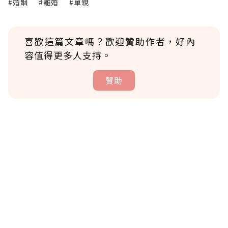
#婚姻
#離婚
#單親
喜歡這篇文章嗎？歡迎贊助作者，好內
容值得更多人支持。
贊助
贊助說明
為了鼓勵作者持續創作更好的內容，會員可以
使用「贊助」功能實質回饋給喜愛的作者。可
將您認為適合的點數贈送給作者，一旦使用贊
助點數即不得撤銷，單筆贊助最低點數為30
點，最高點數沒有上限。