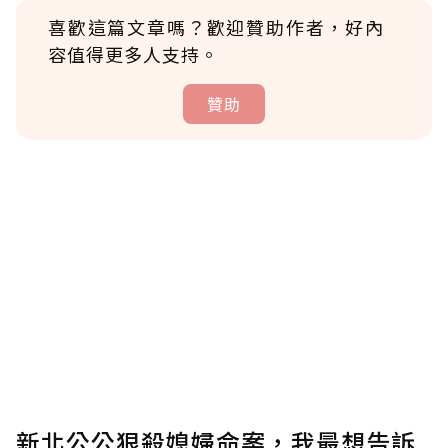
喜歡這篇文章嗎？歡迎贊助作者，好內
容值得更多人支持。
贊助
贊助說明
為了鼓勵作者持續創作更好的內容，會員可以
使用「贊助」功能實質回饋給喜愛的作者。可
將您認為適合的點數贈送給作者，一旦使用贊
助點數即不得撤銷，單筆贊助最低點數為30
點，最高點數沒有上限。
U 利點數 1 點 = NTD 1 元。
新北公公狠殺媳婦命案，我最想告訴