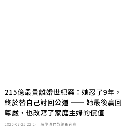
U 利點數 1 點 = NTD 1 元。
確認送出
我已詳閱贊助說明，且同意站方的使用條款。
您當前剩餘 U 利點數：
0
點；前往
購買點數
215億最貴離婚世紀案：她忍了9年，
終於替自己討回公道 —— 她最後贏回
尊嚴，也改寫了家庭主婦的價值
2026-07-25 22:24
精準溝通教練張宜真