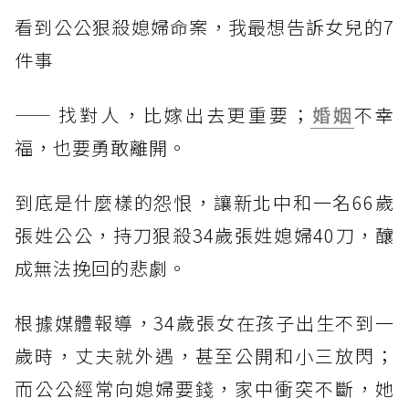
看到公公狠殺媳婦命案，我最想告訴女兒的7
件事
—— 找對人，比嫁出去更重要；
婚姻
不幸
福，也要勇敢離開。
到底是什麼樣的怨恨，讓新北中和一名66歲
張姓公公，持刀狠殺34歲張姓媳婦40刀，釀
成無法挽回的悲劇。
根據媒體報導，34歲張女在孩子出生不到一
歲時，丈夫就外遇，甚至公開和小三放閃；
而公公經常向媳婦要錢，家中衝突不斷，她