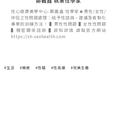
鄭義鑫 執業性學家
性心健康美學中心-鄭義鑫 性學家★男性/女性/
伴侶之性問題處理：給予性諮詢、建議及客製化
專業的訓練方法。 ▌男性性問題 ▌女性性問題
▌親密關係諮詢 ▌欲知詳情 請點官方網站
https://sh-sexhealth.com
#生活
#療癒
#性騷
#性高潮
#完美主義