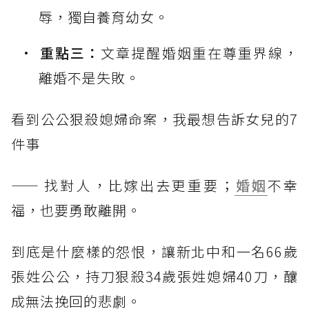
辱，獨自養育幼女。
重點三：
文章提醒婚姻重在尊重界線，
離婚不是失敗。
看到公公狠殺媳婦命案，我最想告訴女兒的7
件事
—— 找對人，比嫁出去更重要；
婚姻
不幸
福，也要勇敢離開。
到底是什麼樣的怨恨，讓新北中和一名66歲
張姓公公，持刀狠殺34歲張姓媳婦40刀，釀
成無法挽回的悲劇。