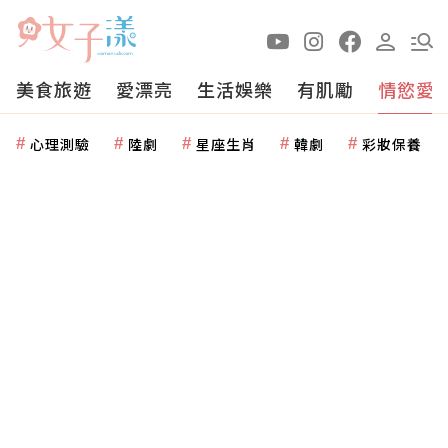
美食旅遊
愛漂亮
生活娛樂
有肌勵
情慾愛
心理測驗
陸劇
星座生肖
韓劇
彩妝保養