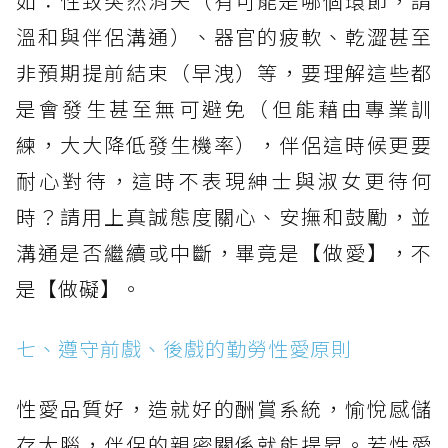
如：性致突然消失（有可能是哪個環節，請
溫和與伴侶溝通）、器官的疲軟、乾澀甚至
非預期提前結束（早洩）等，要理解這些都
是會發生甚至無可避免（但能藉由專業訓
練，大大降低發生機率），伴侶這時候更要
耐心對待，這時不表現紳士與淑女更待何
時？請用上真誠態度關心、安撫和鼓勵，並
溝通是否繼續或中斷，畢竟是【做愛】，不
是【做礙】。
七、遵守前戲、後戲的勤勞性愛原則
性愛品質好，造就好的酬賞系統，愉悅感儲
存大腦，伴侶的親密關係就能提昇。若性愛