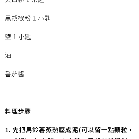
黑胡椒粉 1 小匙
鹽 1 小匙
油
番茄醬
料理步驟
1. 先把馬鈴薯蒸熟壓成泥(可以留一點顆粒，