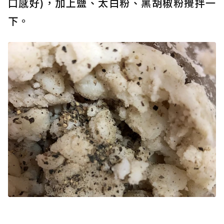
口感好)，加上鹽、太白粉、黑胡椒粉攪拌一
下。