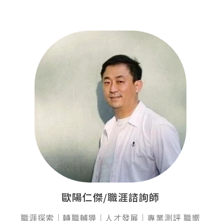
歐陽仁傑/職涯諮詢師
職涯探索｜轉職輔導｜人才發展｜專業測評 職嚮