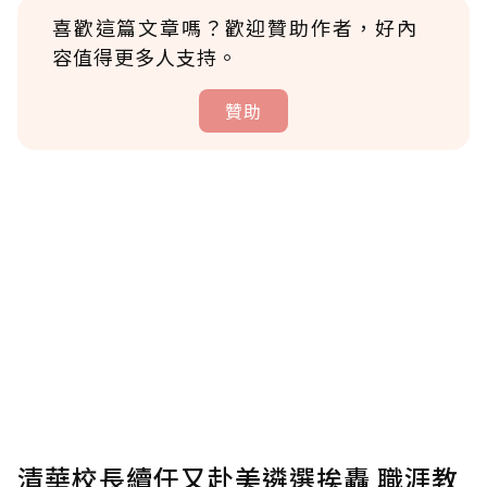
喜歡這篇文章嗎？歡迎贊助作者，好內
容值得更多人支持。
贊助
贊助說明
為了鼓勵作者持續創作更好的內容，會員可以
使用「贊助」功能實質回饋給喜愛的作者。可
將您認為適合的點數贈送給作者，一旦使用贊
助點數即不得撤銷，單筆贊助最低點數為30
點，最高點數沒有上限。
U 利點數 1 點 = NTD 1 元。
清華校長續任又赴美遴選挨轟 職涯教