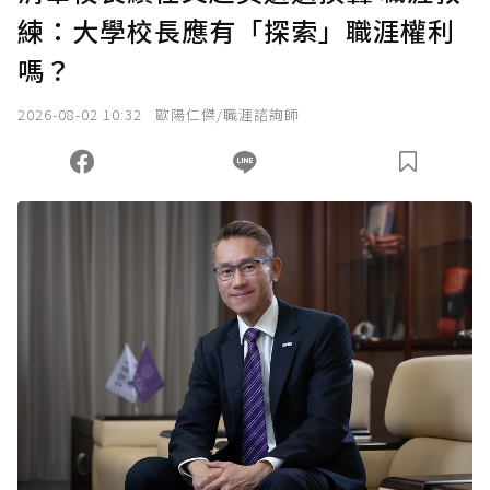
練：大學校長應有「探索」職涯權利
確認送出
嗎？
我已詳閱贊助說明，且同意站方的使用條款。
2026-08-02 10:32
歐陽仁傑/職涯諮詢師
您當前剩餘 U 利點數：
0
點；前往
購買點數