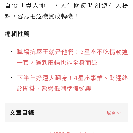
自帶「貴人命」，人生關鍵時刻總有人提
點，容易把危機變成轉機！
編輯推薦
職場抗壓王就是他們！3星座不吃情勒這
一套，遇到甩鍋也能全身而退
下半年好運大翻身！4星座事業、財運終
於開掛，熬過低潮準備逆襲
文章目錄
展開
貴人運第3名：金牛座