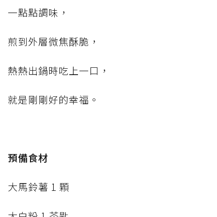
一點點調味，
煎到外層微焦酥脆，
熱熱出鍋時吃上一口，
就是剛剛好的幸福。
預備食材
大馬鈴薯 1 顆
太白粉 1 茶匙