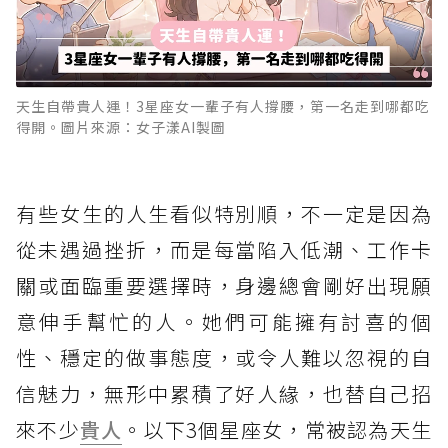
天生自帶貴人運！3星座女一輩子有人撐腰，第一名走到哪都吃
得開。圖片來源：女子漾AI製圖
有些女生的人生看似特別順，不一定是因為
從未遇過挫折，而是每當陷入低潮、工作卡
關或面臨重要選擇時，身邊總會剛好出現願
意伸手幫忙的人。她們可能擁有討喜的個
性、穩定的做事態度，或令人難以忽視的自
信魅力，無形中累積了好人緣，也替自己招
來不少
貴人
。以下3個星座女，常被認為天生