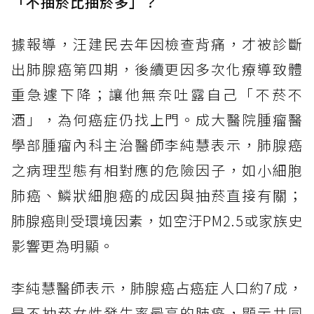
「不抽菸比抽菸多」？
據報導，汪建民去年因檢查背痛，才被診斷
出肺腺癌第四期，後續更因多次化療導致體
重急遽下降；讓他無奈吐露自己「不菸不
酒」，為何癌症仍找上門。成大醫院腫瘤醫
學部腫瘤內科主治醫師李純慧表示，肺腺癌
之病理型態有相對應的危險因子，如小細胞
肺癌、鱗狀細胞癌的成因與抽菸直接有關；
肺腺癌則受環境因素，如空汙PM2.5或家族史
影響更為明顯。
李純慧醫師表示，肺腺癌占癌症人口約7成，
是不抽菸女性發生率最高的肺癌，顯示共同