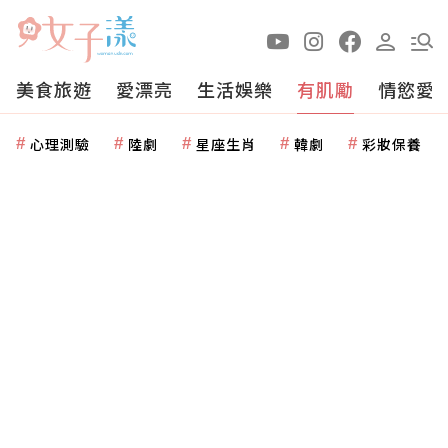
美食旅遊
愛漂亮
生活娛樂
有肌勵
情慾愛
心理測驗
陸劇
星座生肖
韓劇
彩妝保養