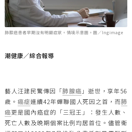
肺腺癌患者早期沒有明顯症狀。情境示意圖。圖／Ingimage
潮健康／綜合報導
藝人汪建民驚傳因「
肺腺癌
」逝世，享年56
歲。
癌症
連續42年蟬聯國人死因之首，而
肺
癌
更是國內癌症的「三冠王」：發生人數、
死亡人數及晚期個案比例均居首位。儘管衛