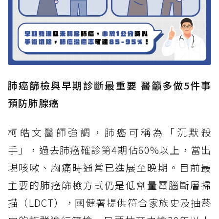
肺癌篩檢與早期診斷最重要 醫籲多做5件事
預防肺腺癌
柯皓文醫師強調，肺癌可稱為「沉默殺
手」，過去肺癌確診第4期佔60%以上，當出
現咳嗽、胸痛時通常已進展至晚期。目前最
主要的肺癌篩檢方式仍是低劑量電腦斷層掃
描（LDCT），國健署提供符合家族史及抽菸