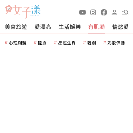
美食旅遊
愛漂亮
生活娛樂
有肌勵
情慾愛
心理測驗
陸劇
星座生肖
韓劇
彩妝保養