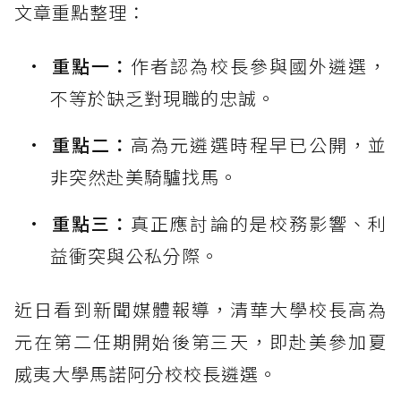
文章重點整理：
重點一：
作者認為校長參與國外遴選，
不等於缺乏對現職的忠誠。
重點二：
高為元遴選時程早已公開，並
非突然赴美騎驢找馬。
重點三：
真正應討論的是校務影響、利
益衝突與公私分際。
近日看到新聞媒體報導，清華大學校長高為
元在第二任期開始後第三天，即赴美參加夏
威夷大學馬諾阿分校校長遴選。