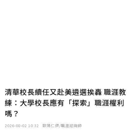
清華校長續任又赴美遴選挨轟 職涯教
練：大學校長應有「探索」職涯權利
嗎？
2026-08-02 10:32
歐陽仁傑/職涯諮詢師