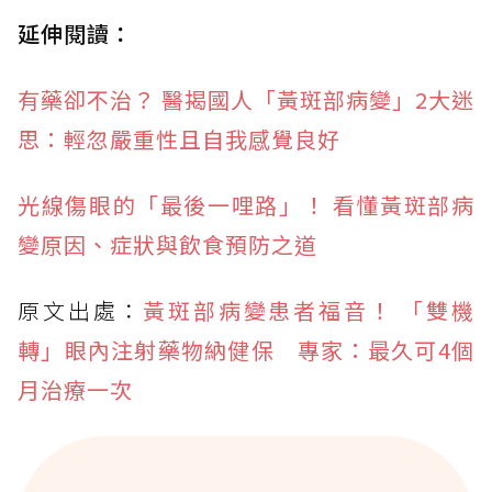
延伸閱讀：
有藥卻不治？ 醫揭國人「黃斑部病變」2大迷
思：輕忽嚴重性且自我感覺良好
光線傷眼的「最後一哩路」！ 看懂黃斑部病
變原因、症狀與飲食預防之道
原文出處：
黃斑部病變患者福音！ 「雙機
轉」眼內注射藥物納健保 專家：最久可4個
月治療一次