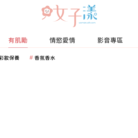
有肌勵
情慾愛情
影音專區
彩妝保養
香氛香水