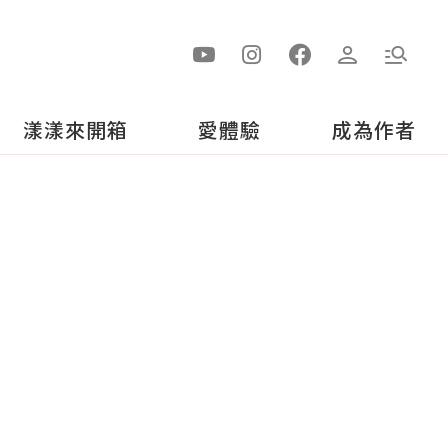
漾漾來開箱
愛體驗
成為作者