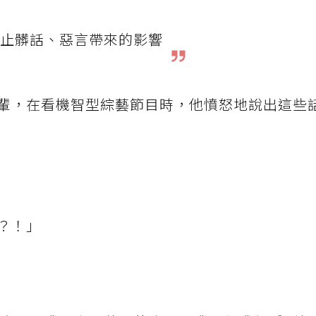
止髒話、惡言帶來的影響
輩，在看機智型綜藝節目時，他憤怒地說出這些
？！」