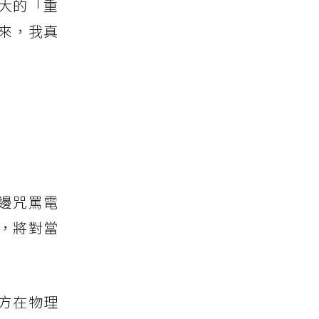
大的「重
來，我真
邊咒罵電
，將對當
方在物理