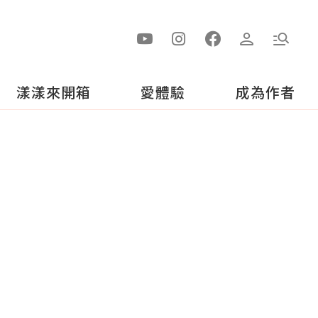
漾漾來開箱
愛體驗
成為作者