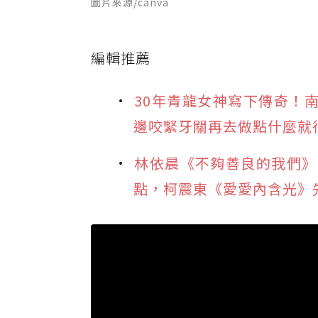
圖片來源/canva
編輯推薦
30年青龍女神寫下傳奇！
邊咬緊牙關再去做點什麼就
林依晨《不夠善良的我們》
點，柯震東《愛愛內含光》