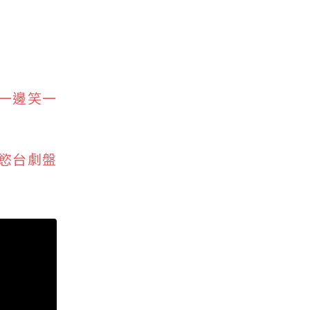
一邊笑一
情慾台劇盤