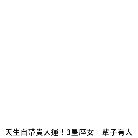
使用「贊助」功能實質回饋給喜愛的作者。可
將您認為適合的點數贈送給作者，一旦使用贊
助點數即不得撤銷，單筆贊助最低點數為30
點，最高點數沒有上限。
U 利點數 1 點 = NTD 1 元。
確認送出
我已詳閱贊助說明，且同意站方的使用條款。
您當前剩餘 U 利點數：
0
點；前往
購買點數
天生自帶貴人運！3星座女一輩子有人