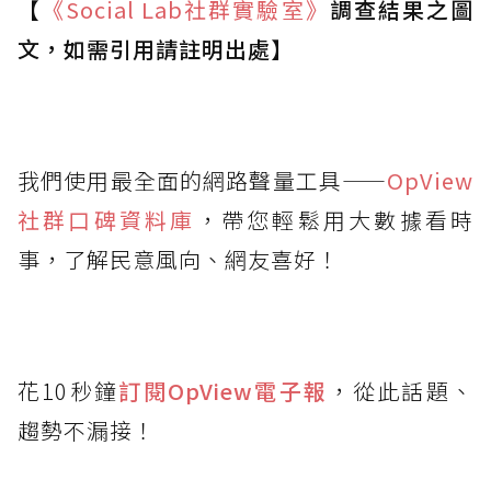
【
《Social Lab
社群實驗室》
調查結果之圖
文，如需引用請註明出處】
我們使用最全面的網路聲量工具——
OpView
社群口碑資料庫
，帶您輕鬆用大數據看時
事，了解民意風向、網友喜好！
花10秒鐘
訂閱OpView
電子報
，從此話題、
趨勢不漏接！