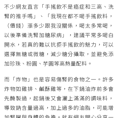
不少網友直言「手搖飲不是癌症和三高、洗
腎的推手嗎」、「我現在都不喝手搖飲料，
（價錢）漲多少跟我沒關係，喝太多常喝，
以後準備洗腎加糖尿病」，建議平常多喝白
開水，若真的難以抗拒手搖飲的魅力，可以
選擇無糖或微糖，減少糖分攝取，並避免添
加珍珠、粉圓、芋圓等高熱量配料。
而「炸物」也是容易傷腎的食物之一。許多
炸物如雞排、鹹酥雞等，在下鍋油炸前多會
先醃製過，起鍋後又會灑上滿滿的調味料，
導致鈉含量過高，加上過多的油脂，可能增
加腎臟與身體的負擔。就有網友開心分享一