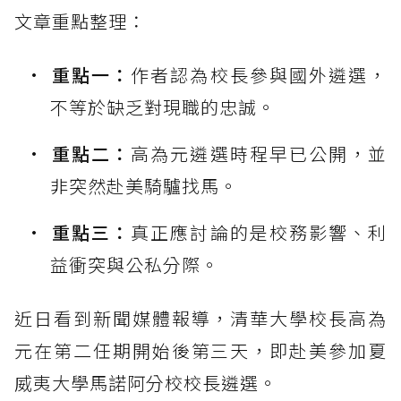
文章重點整理：
重點一：
作者認為校長參與國外遴選，
不等於缺乏對現職的忠誠。
重點二：
高為元遴選時程早已公開，並
非突然赴美騎驢找馬。
重點三：
真正應討論的是校務影響、利
益衝突與公私分際。
近日看到新聞媒體報導，清華大學校長高為
元在第二任期開始後第三天，即赴美參加夏
威夷大學馬諾阿分校校長遴選。