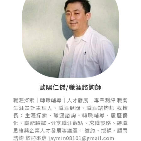
歐陽仁傑/職涯諮詢師
職涯探索｜轉職輔導｜人才發展｜專業測評 職嚮
生涯設計主理人、職涯顧問、職涯諮詢師 我擅
長：生涯探索、職涯諮詢、轉職輔導、履歷優
化、職能轉譯 -分享職涯觀點、求職策略、轉職
思維與企業人才發展等議題。 邀約、授課、顧問
諮詢 歡迎來信 jaymin08101@gmail.com