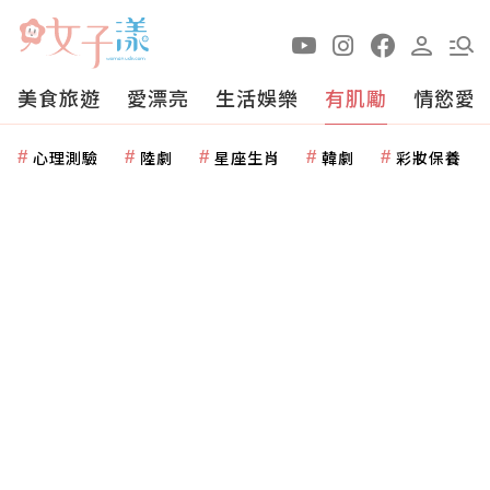
美食旅遊
愛漂亮
生活娛樂
有肌勵
情慾愛
心理測驗
陸劇
星座生肖
韓劇
彩妝保養