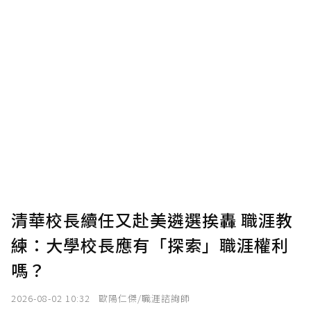
清華校長續任又赴美遴選挨轟 職涯教
練：大學校長應有「探索」職涯權利
嗎？
2026-08-02 10:32
歐陽仁傑/職涯諮詢師