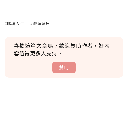
#職場人生
#職涯發展
喜歡這篇文章嗎？歡迎贊助作者，好內
容值得更多人支持。
贊助
贊助說明
為了鼓勵作者持續創作更好的內容，會員可以
使用「贊助」功能實質回饋給喜愛的作者。可