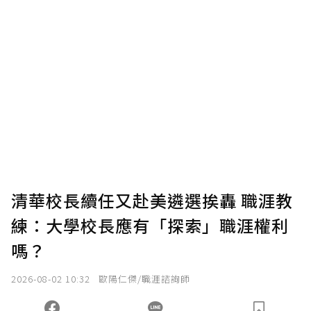
清華校長續任又赴美遴選挨轟 職涯教
練：大學校長應有「探索」職涯權利
嗎？
2026-08-02 10:32
歐陽仁傑/職涯諮詢師