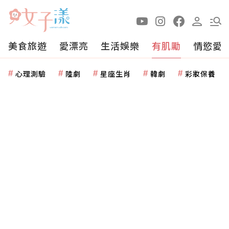
美食旅遊
愛漂亮
生活娛樂
有肌勵
情慾愛
心理測驗
陸劇
星座生肖
韓劇
彩妝保養