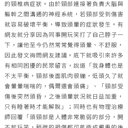
的頸椎病症狀。由於頸部連接著負責大腦與
軀幹之間溝通的神經系統，若頸部受到傷害
就容易破壞平衡，導致頭暈的症狀發生。有
網友就分享因為同事開玩笑打了自己脖子一
下，讓他至今仍然常常覺得頭暈、不舒服，
因此發文詢問網友建議。底下就吸引來許多
有相同困擾的民眾留言，說道「我身體也是
不太平衡，頸部後面肌肉很繃，低頭久了就
會暈暈喘喘的，偶爾還會頭痛」、「頸部受
傷後突然頭昏，之後頭暈狀況就日益加重，
只有睡著時才能解脫」；同時也有物理治療
師回覆「頭頸部是人體非常脆弱的部分，開
不起玩笑，稍微的損傷都可能造成嚴重的後