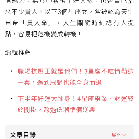
信魅力，無形中累積了好人緣，也替自己招
來不少
貴人
。以下3個星座女，常被認為天生
自帶「貴人命」，人生關鍵時刻總有人提
點，容易把危機變成轉機！
編輯推薦
職場抗壓王就是他們！3星座不吃情勒這
一套，遇到甩鍋也能全身而退
下半年好運大翻身！4星座事業、財運終
於開掛，熬過低潮準備逆襲
文章目錄
展開