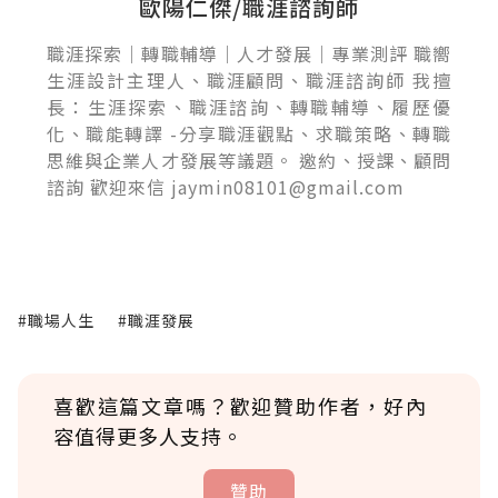
歐陽仁傑/職涯諮詢師
職涯探索｜轉職輔導｜人才發展｜專業測評 職嚮
生涯設計主理人、職涯顧問、職涯諮詢師 我擅
長：生涯探索、職涯諮詢、轉職輔導、履歷優
化、職能轉譯 -分享職涯觀點、求職策略、轉職
思維與企業人才發展等議題。 邀約、授課、顧問
諮詢 歡迎來信 jaymin08101@gmail.com
#職場人生
#職涯發展
喜歡這篇文章嗎？歡迎贊助作者，好內
容值得更多人支持。
贊助