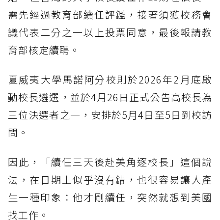
需先經過教育部續任評鑑，接著須獲校務會
議代表二分之一以上投票同意，最後報請教
育部核定續聘。
夏威夷大學馬諾阿分校則於2026年2月底啟
動校長遴選，並於4月26日正式公告高校長為
三位決選者之一，安排於5月4日至5日到校訪
問。
因此，「續任三天後赴美角逐校長」這個說
法，在日期上似乎沒有錯，也很容易讓人產
生一種印象：他才剛續任，突然就想到美國
找工作。