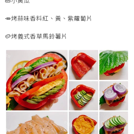
🥒小黃瓜
🥕烤蒜味香料紅、黃、紫蘿蔔片
🥔烤義式香草馬鈴薯片