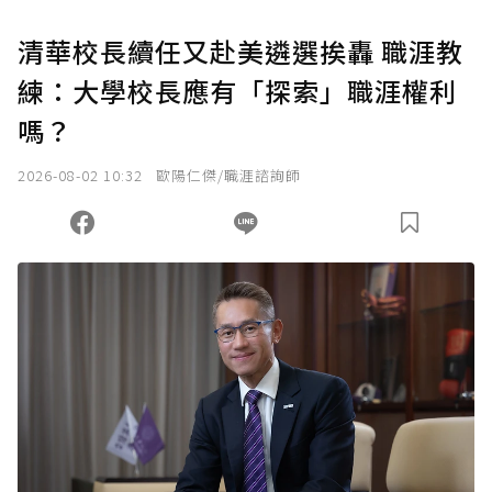
U 利點數 1 點 = NTD 1 元。
清華校長續任又赴美遴選挨轟 職涯教
練：大學校長應有「探索」職涯權利
確認送出
嗎？
我已詳閱贊助說明，且同意站方的使用條款。
2026-08-02 10:32
歐陽仁傑/職涯諮詢師
您當前剩餘 U 利點數：
0
點；前往
購買點數