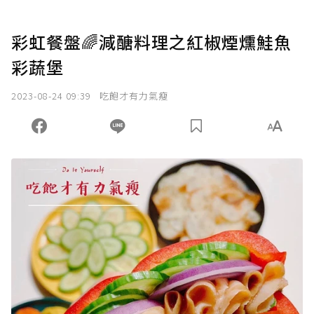
彩虹餐盤🌈減醣料理之紅椒煙燻鮭魚
彩蔬堡
2023-08-24 09:39
吃飽才有力氣瘦