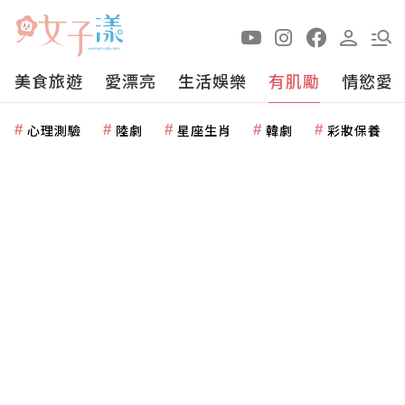
美食旅遊
愛漂亮
生活娛樂
有肌勵
情慾愛
心理測驗
陸劇
星座生肖
韓劇
彩妝保養