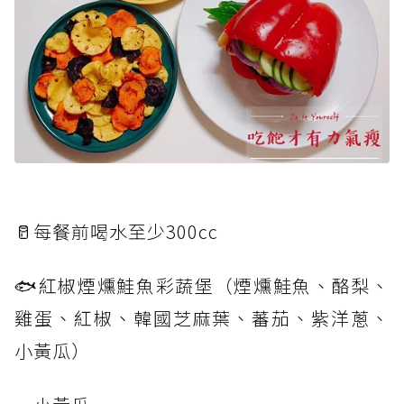
🥛每餐前喝水至少300cc
🐟紅椒煙燻鮭魚彩蔬堡（煙燻鮭魚、酪梨、
雞蛋、紅椒、韓國芝麻葉、蕃茄、紫洋蔥、
小黃瓜）