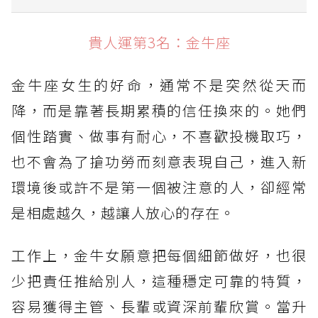
貴人運第3名：金牛座
貴人運第3名：金牛座
貴人運第2名：獅子座
金牛座女生的好命，通常不是突然從天而
貴人運第1名：天秤座
降，而是靠著長期累積的信任換來的。她們
個性踏實、做事有耐心，不喜歡投機取巧，
也不會為了搶功勞而刻意表現自己，進入新
環境後或許不是第一個被注意的人，卻經常
是相處越久，越讓人放心的存在。
工作上，金牛女願意把每個細節做好，也很
少把責任推給別人，這種穩定可靠的特質，
容易獲得主管、長輩或資深前輩欣賞。當升