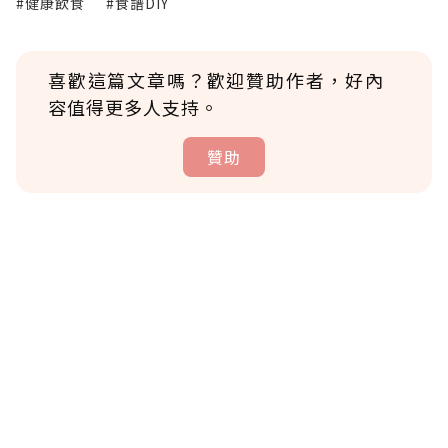
#健康飲食
#食譜DIY
喜歡這篇文章嗎？歡迎贊助作者，好內
容值得更多人支持。
贊助
贊助說明
為了鼓勵作者持續創作更好的內容，會員可以
使用「贊助」功能實質回饋給喜愛的作者。可
將您認為適合的點數贈送給作者，一旦使用贊
助點數即不得撤銷，單筆贊助最低點數為30
點，最高點數沒有上限。