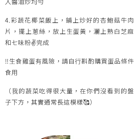
入醬油炒均勻
4.彩蔬花椰菜飯上，鋪上炒好的杏鮑菇牛肉
片，擺上蔥絲，放上生蛋黃，灑上熟白芝麻
和七味粉✌️完成
‼️生食雞蛋有風險，請自行斟酌購買蛋品條件
食用
（我的蔬菜吃得很大量，在你們沒看到的盤
子下方，其實通常長這模樣🥰）