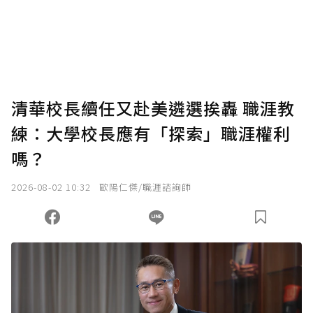
使用「贊助」功能實質回饋給喜愛的作者。可
將您認為適合的點數贈送給作者，一旦使用贊
助點數即不得撤銷，單筆贊助最低點數為30
點，最高點數沒有上限。
U 利點數 1 點 = NTD 1 元。
清華校長續任又赴美遴選挨轟 職涯教
練：大學校長應有「探索」職涯權利
確認送出
嗎？
我已詳閱贊助說明，且同意站方的使用條款。
2026-08-02 10:32
歐陽仁傑/職涯諮詢師
您當前剩餘 U 利點數：
0
點；前往
購買點數