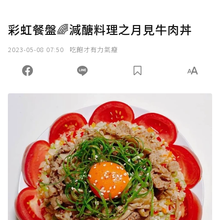
彩虹餐盤🌈減醣料理之月見牛肉丼
2023-05-08 07:50
吃飽才有力氣瘦