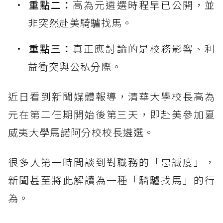
重點二：
高為元遴選時程早已公開，並
非突然赴美騎驢找馬。
重點三：
真正應討論的是校務影響、利
益衝突與公私分際。
近日看到新聞媒體報導，清華大學校長高為
元在第二任期開始後第三天，即赴美參加夏
威夷大學馬諾阿分校校長遴選。
很多人第一時間談到對職務的「忠誠度」，
新聞甚至將此解讀為一種「騎驢找馬」的行
為。