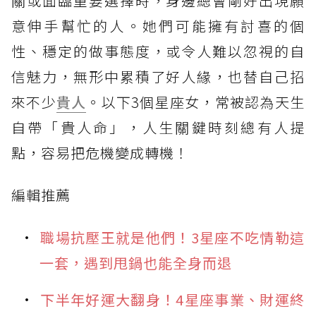
關或面臨重要選擇時，身邊總會剛好出現願
意伸手幫忙的人。她們可能擁有討喜的個
性、穩定的做事態度，或令人難以忽視的自
信魅力，無形中累積了好人緣，也替自己招
來不少
貴人
。以下3個星座女，常被認為天生
自帶「貴人命」，人生關鍵時刻總有人提
點，容易把危機變成轉機！
編輯推薦
職場抗壓王就是他們！3星座不吃情勒這
一套，遇到甩鍋也能全身而退
下半年好運大翻身！4星座事業、財運終