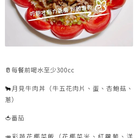
🥛每餐前喝水至少300cc
🐂月見牛肉丼（牛五花肉片、蛋、杏鮑菇、
蔥）
🍅番茄
🥕彩蔬花椰菜飯（花椰菜米、紅蘿蔔、洋