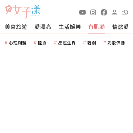
美食旅遊
愛漂亮
生活娛樂
有肌勵
情慾愛
心理測驗
陸劇
星座生肖
韓劇
彩妝保養