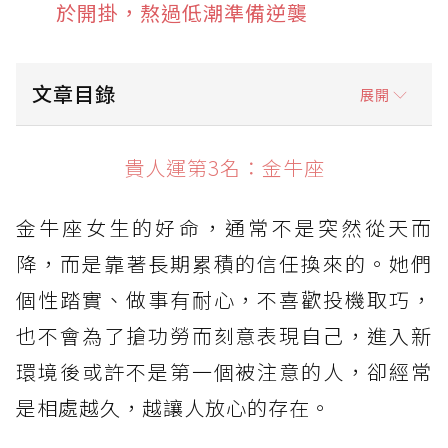
於開掛，熬過低潮準備逆襲
文章目錄
展開
貴人運第3名：金牛座
貴人運第3名：金牛座
貴人運第2名：獅子座
金牛座女生的好命，通常不是突然從天而
貴人運第1名：天秤座
降，而是靠著長期累積的信任換來的。她們
個性踏實、做事有耐心，不喜歡投機取巧，
也不會為了搶功勞而刻意表現自己，進入新
環境後或許不是第一個被注意的人，卻經常
是相處越久，越讓人放心的存在。