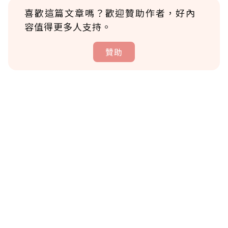
喜歡這篇文章嗎？歡迎贊助作者，好內
容值得更多人支持。
贊助
贊助說明
為了鼓勵作者持續創作更好的內容，會員可以
使用「贊助」功能實質回饋給喜愛的作者。可
將您認為適合的點數贈送給作者，一旦使用贊
助點數即不得撤銷，單筆贊助最低點數為30
點，最高點數沒有上限。
U 利點數 1 點 = NTD 1 元。