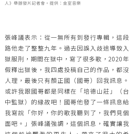
人》舉辦發片記者會。提供：金室音樂
張峰議表示：從一無所有到發行專輯，這段
路他走了整整九年。過去因誤入歧途導致入
獄服刑，期間在獄中，寫了很多歌，2020年
假釋出獄後，我四處投稿自己的作品，都沒
人理，最後只有顏正國（國哥）回我訊息。
或許我跟國哥都是同樣在「培德山莊」（台
中監獄）的緣故吧！國哥他發了一條訊息給
我寫說「你好，你的歌我聽到了，我們見個
面吧。」張峰議強調，這個訊息，確實讓我