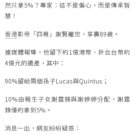
然只拿5%？專家：這不是偏心，而是傳承智
慧！
香港
影帝「四哥」謝賢離世，享壽89歲。
據媒體報導，他留下約1億港幣、折合台幣約
4億元的遺產，其中：
90%留給兩個孫子Lucas與Quintus；
10%由親生子女謝霆鋒與謝婷婷分配，謝霆
鋒僅約拿到5%。
消息一出，網友紛紛疑惑：