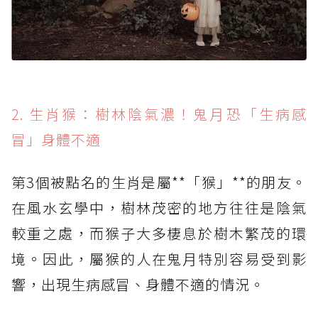
2. 生肖猴：樹林陰氣濃！鬼月恐「生病感
冒」身體不適
第3個被點名的生肖是屬**「猴」**的朋友。
在風水玄學中，樹林茂密的地方往往是陰氣
較重之處，而猴子大多棲息於樹木繁茂的環
境。因此，屬猴的人在鬼月特別容易受到影
響，出現生病感冒、身體不適的情況。