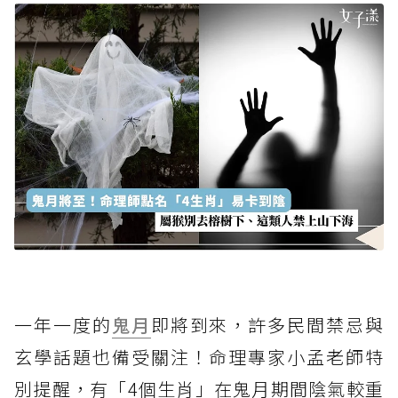
一年一度的
鬼月
即將到來，許多民間禁忌與
玄學話題也備受關注！命理專家小孟老師特
別提醒，有「4個生肖」在鬼月期間陰氣較重