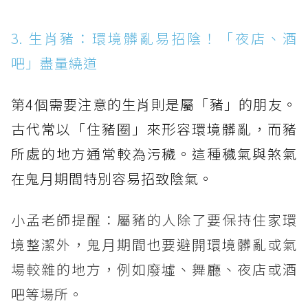
3. 生肖豬：環境髒亂易招陰！「夜店、酒
吧」盡量繞道
第4個需要注意的生肖則是屬「豬」的朋友。
古代常以「住豬圈」來形容環境髒亂，而豬
所處的地方通常較為污穢。這種穢氣與煞氣
在鬼月期間特別容易招致陰氣。
小孟老師提醒：屬豬的人除了要保持住家環
境整潔外，鬼月期間也要避開環境髒亂或氣
場較雜的地方，例如廢墟、舞廳、夜店或酒
吧等場所。