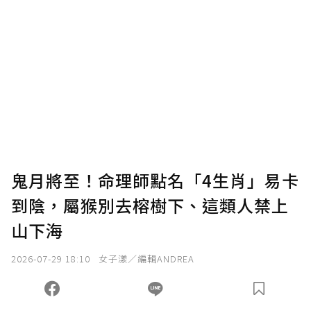
贊助說明
為了鼓勵作者持續創作更好的內容，會員可以
使用「贊助」功能實質回饋給喜愛的作者。可
將您認為適合的點數贈送給作者，一旦使用贊
助點數即不得撤銷，單筆贊助最低點數為30
點，最高點數沒有上限。
U 利點數 1 點 = NTD 1 元。
鬼月將至！命理師點名「4生肖」易卡
到陰，屬猴別去榕樹下、這類人禁上
確認送出
山下海
我已詳閱贊助說明，且同意站方的使用條款。
2026-07-29 18:10
女子漾／編輯ANDREA
您當前剩餘 U 利點數：
0
點；前往
購買點數