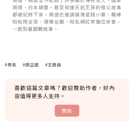
頻道，開設至今紀錄了許多關於傳奇名人、國軍
將領、日本總督，甚至就連天后王菲的祖父故事
都被紀錄下來，頻道也邀請過港星錢小豪、職棒
啦啦隊女孩、偶像女團、知名網紅等擔任來賓，
一起到墓園聽故事。
#勇氣
#顏正國
#主題曲
喜歡這篇文章嗎？歡迎贊助作者，好內
容值得更多人支持。
贊助