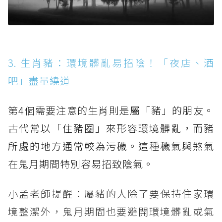
3. 生肖豬：環境髒亂易招陰！「夜店、酒
吧」盡量繞道
第4個需要注意的生肖則是屬「豬」的朋友。
古代常以「住豬圈」來形容環境髒亂，而豬
所處的地方通常較為污穢。這種穢氣與煞氣
在鬼月期間特別容易招致陰氣。
小孟老師提醒：屬豬的人除了要保持住家環
境整潔外，鬼月期間也要避開環境髒亂或氣