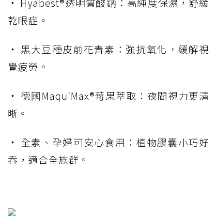
• Hyabest®透明質酸鈉：高純度保濕，舒緩
乾眼症。
• 黑大豆種皮前花青素：強抗氧化，緩解視
覺疲勞。
• 德國MaquiMax®莓果萃取：夜間視力更清
晰。
• 全素、孕婦可安心食用：植物膠囊小巧好
吞，適合全族群。