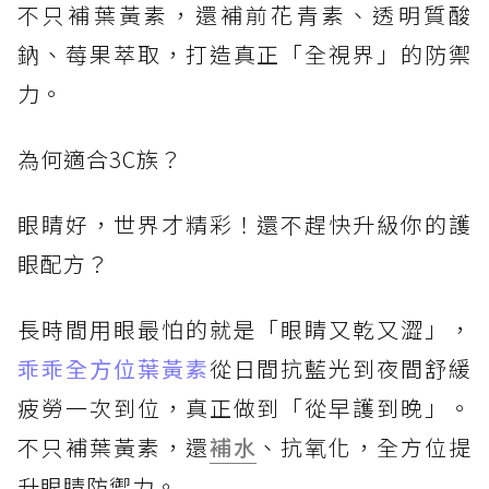
不只補葉黃素，還補前花青素、透明質酸
鈉、莓果萃取，打造真正「全視界」的防禦
力。
為何適合3C族？
眼睛好，世界才精彩！還不趕快升級你的護
眼配方？
長時間用眼最怕的就是「眼睛又乾又澀」，
乖乖全方位葉黃素
從日間抗藍光到夜間舒緩
疲勞一次到位，真正做到「從早護到晚」。
不只補葉黃素，還
補水
、抗氧化，全方位提
升眼睛防禦力。