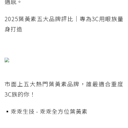
適感。
2025葉黃素五大品牌評比｜專為3C用眼族量
身打造
市面上五大熱門葉黃素品牌，誰最適合重度
3C族的你！
▪️乖乖生技 - 乖乖全方位葉黃素