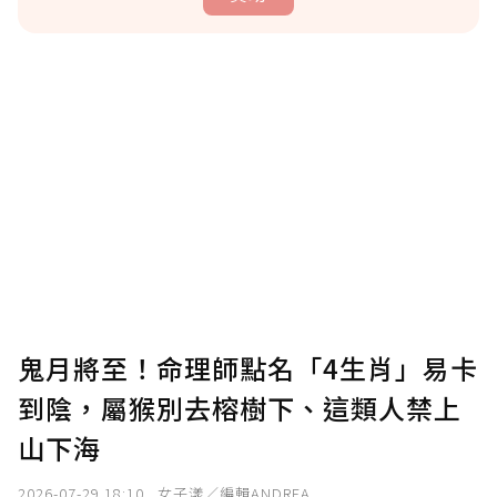
贊助說明
為了鼓勵作者持續創作更好的內容，會員可以
使用「贊助」功能實質回饋給喜愛的作者。可
將您認為適合的點數贈送給作者，一旦使用贊
助點數即不得撤銷，單筆贊助最低點數為30
點，最高點數沒有上限。
U 利點數 1 點 = NTD 1 元。
鬼月將至！命理師點名「4生肖」易卡
到陰，屬猴別去榕樹下、這類人禁上
確認送出
山下海
我已詳閱贊助說明，且同意站方的使用條款。
2026-07-29 18:10
女子漾／編輯ANDREA