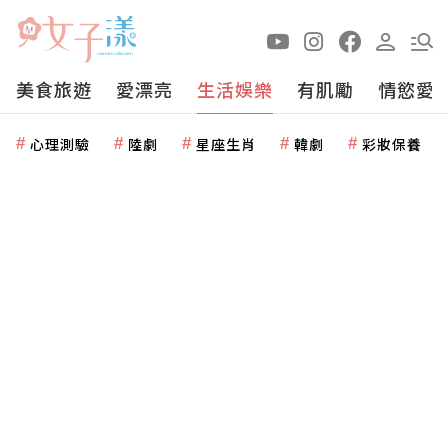
美食旅遊
愛漂亮
生活娛樂
有肌勵
情慾愛
心理測驗
陸劇
星座生肖
韓劇
彩妝保養