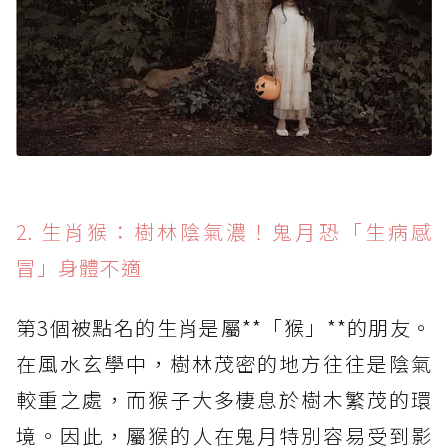
2. 生肖猴：樹林陰氣濃！鬼月恐「生病感
冒」身體不適
第3個被點名的生肖是屬**「猴」**的朋友。
在風水玄學中，樹林茂密的地方往往是陰氣
較重之處，而猴子大多棲息於樹木繁茂的環
境。因此，屬猴的人在鬼月特別容易受到影