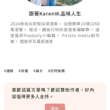
跟著KarenW.品味人生
2024食尚玩家駐站部落客。 谷歌嚮導10級2268
萬瀏覽。 慢活‧趣旅行特約部落客編輯群。 波
波黛莉Popdaily小編輯。 Potato media創作
者。 痞客邦百萬部落客
#護眼
#保養
#補水
#好物推薦
喜歡這篇文章嗎？歡迎贊助作者，好內
容值得更多人支持。
贊助