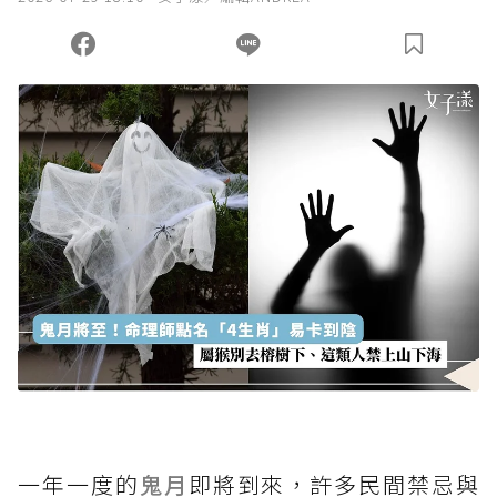
您當前剩餘 U 利點數：
0
點；前往
購買點數
一年一度的
鬼月
即將到來，許多民間禁忌與