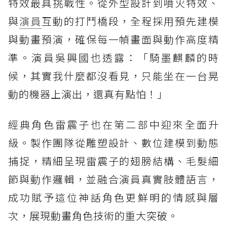
特效最具挑戰性。從外型設計到噴火特效、
與
演員
互動的打鬥橋段，全程採用預先建模
與動畫預演，確保每一幀畫面與動作高度精
準。演員吳興國也透露：「騎墨麒麟的時
候，其實我什麼都沒看見，只能坐在一台晃
動的機器上演出，還真有點怕！」
經典角色雷震子也在第二部中迎來全面升
級。製作團隊從雕塑設計、數位建模到動態
捕捉，精細呈現雷震子的翅膀結構、毛髮細
節與動作邏輯，並融合演員真實肢體語言，
成功賦予這位神話角色更鮮明的情感與層
次，展現動畫角色技術的重大突破。