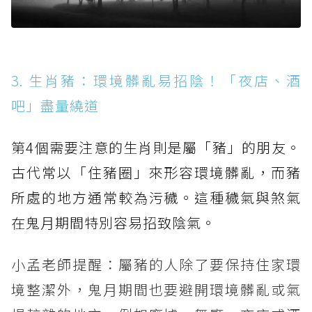
3. 生肖豬：環境髒亂易招陰！「夜店、酒
吧」盡量繞道
第4個需要注意的生肖則是屬「豬」的朋友。
古代常以「住豬圈」來形容環境髒亂，而豬
所處的地方通常較為污穢。這種穢氣與煞氣
在鬼月期間特別容易招致陰氣。
小孟老師提醒：屬豬的人除了要保持住家環
境整潔外，鬼月期間也要避開環境髒亂或氣