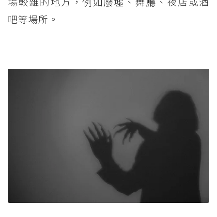
場較雜的地方，例如廢墟、舞廳、夜店或酒
吧等場所。