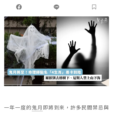
您當前剩餘 U 利點數：
0
點；前往
購買點數
一年一度的
鬼月
即將到來，許多民間禁忌與