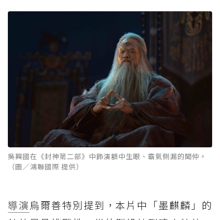
吳興國在《封神第二部》中飾演額中生眼、霸氣側漏的聞仲。
（圖／鴻聯國際 提供）
導演
烏爾善特別提到，本片中「墨麒麟」的