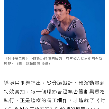
《封神第二部》中陳牧馳飾演的殷郊，有三頭六臂法相的全新
展現。（圖／鴻聯國際 提供）
導演烏爾善指出，從分鏡設計、預演動畫到
特效實拍，每一個環節皆經縝密籌劃與嚴格
執行，正是這樣的精工細作，才造就了《封
神》系列在華語電影視效領域的標竿地位。