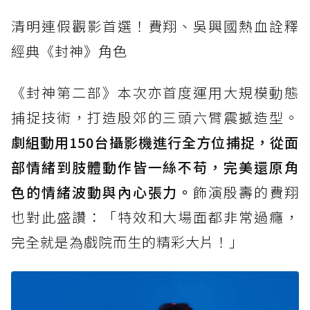
清明連假觀影首選！費翔、吳興國熱血詮釋
經典《封神》角色
《封神第二部》本次亦首度運用大規模動態
捕捉技術，打造殷郊的三頭六臂震撼造型。
劇組動用150台攝影機進行全方位捕捉，從面
部情緒到肢體動作皆一絲不苟，完美還原角
色的情緒波動與內心張力。
飾演殷壽的費翔
也對此盛讚：「特效和大場面都非常過癮，
完全就是為戲院而生的精彩大片！」