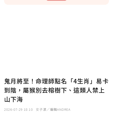
贊助說明
為了鼓勵作者持續創作更好的內容，會員可以
使用「贊助」功能實質回饋給喜愛的作者。可
將您認為適合的點數贈送給作者，一旦使用贊
助點數即不得撤銷，單筆贊助最低點數為30
點，最高點數沒有上限。
U 利點數 1 點 = NTD 1 元。
鬼月將至！命理師點名「4生肖」易卡
到陰，屬猴別去榕樹下、這類人禁上
確認送出
山下海
我已詳閱贊助說明，且同意站方的使用條款。
2026-07-29 18:10
女子漾／編輯ANDREA