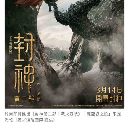
片商即將推出《封神第二部：戰火西岐》「絕龍嶺之役」限定
海報（圖／鴻聯國際 提供）