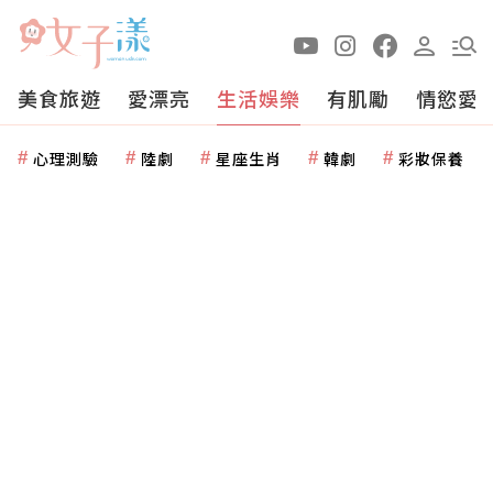
美食旅遊
愛漂亮
生活娛樂
有肌勵
情慾愛
心理測驗
陸劇
星座生肖
韓劇
彩妝保養