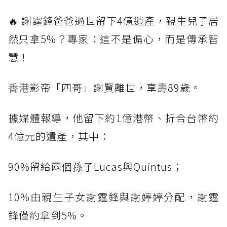
🔥 謝霆鋒爸爸過世留下4億遺產，親生兒子居
然只拿5%？專家：這不是偏心，而是傳承智
慧！
香港
影帝「四哥」謝賢離世，享壽89歲。
據媒體報導，他留下約1億港幣、折合台幣約
4億元的遺產，其中：
90%留給兩個孫子Lucas與Quintus；
10%由親生子女謝霆鋒與謝婷婷分配，謝霆
鋒僅約拿到5%。