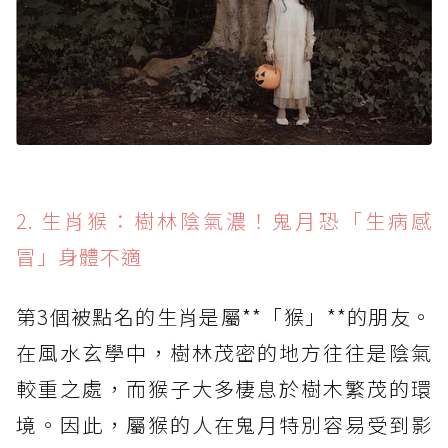
2. 生肖猴：樹林陰氣濃！鬼月恐「生病感
冒」身體不適
第3個被點名的生肖是屬**「猴」**的朋友。
在風水玄學中，樹林茂密的地方往往是陰氣
較重之處，而猴子大多棲息於樹木繁茂的環
境。因此，屬猴的人在鬼月特別容易受到影