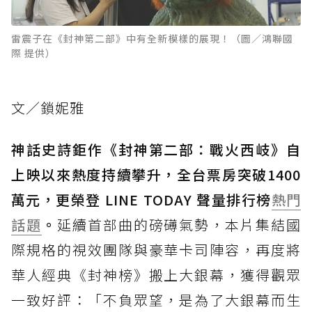
雷震子在《封神第二部》中有全新模樣的展現！（圖／鴻聯國
際 提供）
文／鎖妮雅
神話史詩鉅作《封神第二部：戰火西岐》自
上映以來熱度持續攀升，全台票房突破1400
萬元，更榮登 LINE TODAY 聲量排行榜
熱門
話題
。
延續首部曲的磅礡氣勢，本片集結國
際規格的視效團隊與豪華卡司陣容，再度將
華人經典《封神榜》搬上大銀幕，獲得觀眾
一致好評：「不負眾望，是為了大銀幕而生