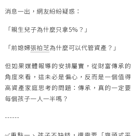
消息一出，網友紛紛疑惑：
「親生兒子為什麼只拿5%？」
「前媳婦
張柏芝
為什麼可以代管資產？」
但如果媒體報導的安排屬實，從財富傳承的
角度來看，這未必是偏心，反而是一個值得
高資產家庭思考的問題：傳承，真的一定要
每個孩子一人一半嗎？
------
✅重點一、孩子不缺錢，還需要「齊頭式平