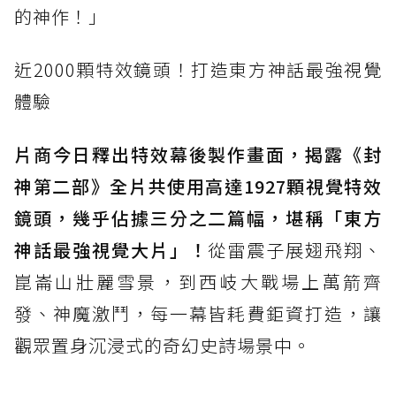
的神作！」
近2000顆特效鏡頭！打造東方神話最強視覺
體驗
片商今日釋出特效幕後製作畫面，揭露《封
神第二部》全片共使用高達1927顆視覺特效
鏡頭，幾乎佔據三分之二篇幅，堪稱「東方
神話最強視覺大片」！
從雷震子展翅飛翔、
崑崙山壯麗雪景，到西岐大戰場上萬箭齊
發、神魔激鬥，每一幕皆耗費鉅資打造，讓
觀眾置身沉浸式的奇幻史詩場景中。