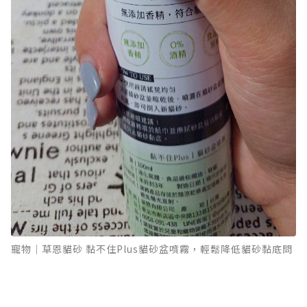
寵物｜草恩貓砂 黏不住Plus貓砂盆噴霧，輕鬆降低貓砂黏底問