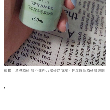
寵物｜草恩貓砂 黏不住Plus貓砂盆噴霧，輕鬆降低貓砂黏底問
'