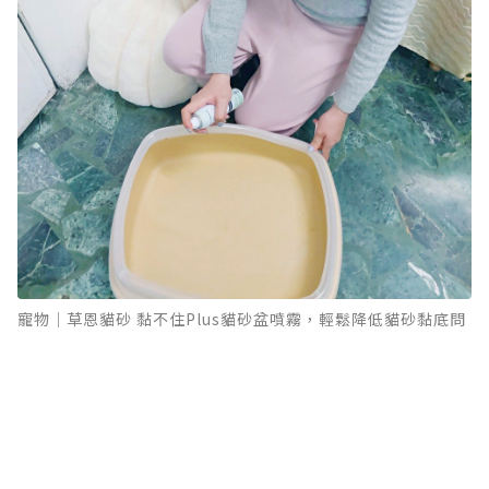
寵物｜草恩貓砂 黏不住Plus貓砂盆噴霧，輕鬆降低貓砂黏底問