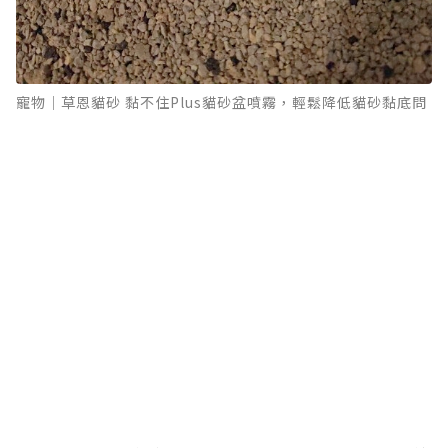
寵物｜草恩貓砂 黏不住Plus貓砂盆噴霧，輕鬆降低貓砂黏底問