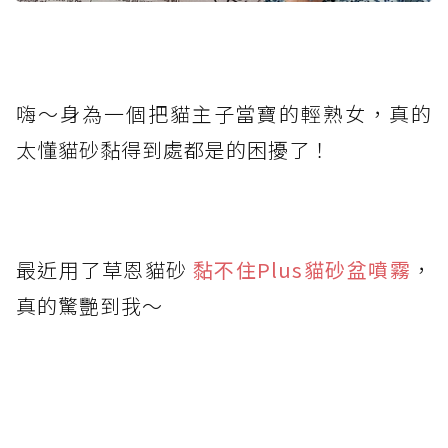
嗨～身為一個把貓主子當寶的輕熟女，真的
太懂貓砂黏得到處都是的困擾了！
最近用了草恩貓砂
黏不住Plus貓砂盆噴霧
，
真的驚艷到我～