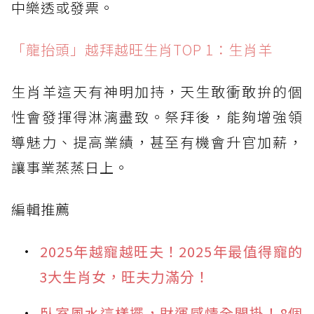
中樂透或發票。
「龍抬頭」越拜越旺生肖TOP 1：生肖羊
生肖羊這天有神明加持，天生敢衝敢拚的個
性會發揮得淋漓盡致。祭拜後，能夠增強領
導魅力、提高業績，甚至有機會升官加薪，
讓事業蒸蒸日上。
編輯推薦
2025年越寵越旺夫！2025年最值得寵的
3大生肖女，旺夫力滿分！
臥室風水這樣擺，財運感情全開掛！8個