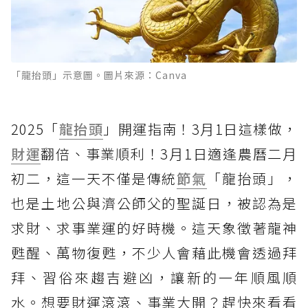
「龍抬頭」示意圖。圖片來源：Canva
2025「
龍抬頭
」開運指南！3月1日這樣做，
財運
翻倍、事業順利！3月1日適逢農曆二月
初二，這一天不僅是傳統
節氣
「龍抬頭」，
也是土地公與濟公師父的聖誕日，被認為是
求財、求事業運的好時機。這天象徵著龍神
甦醒、萬物復甦，不少人會藉此機會透過拜
拜、習俗來趨吉避凶，讓新的一年順風順
水。想要財運滾滾、事業大開？趕快來看看