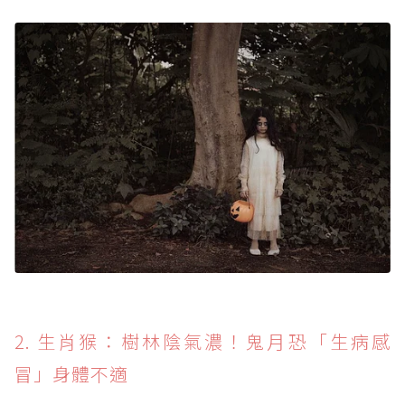
2. 生肖猴：樹林陰氣濃！鬼月恐「生病感
冒」身體不適