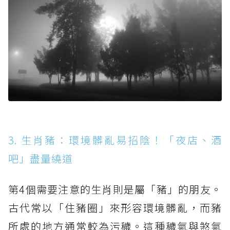
3. 生肖豬：環境髒亂易招陰！「夜店、酒
吧」盡量繞道
第4個需要注意的生肖則是屬「豬」的朋友。
古代常以「住豬圈」來形容環境髒亂，而豬
所處的地方通常較為污穢。這種穢氣與煞氣