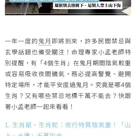
一年一度的
鬼月
即將到來，許多民間禁忌與
玄學話題也備受關注！命理專家小孟老師特
別提醒，有「4個生肖」在鬼月期間陰氣較重
或容易吸收夜間穢氣，務必提高警覺、避開
特定場所，才能平安度過鬼月。究竟是哪4個
生肖？又有哪些禁忌地標千萬不能去？快跟
著小孟老師一起來看看！
1. 生肖鼠、生肖蛇：夜行特質陰氣重！「山
上、水邊」千萬別去