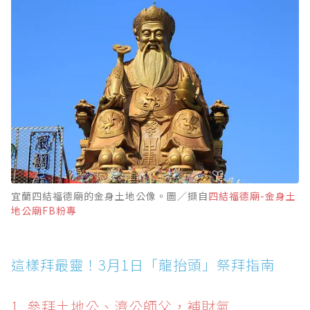
宜蘭四結福德廟的金身土地公像。圖／擷自
四結福德廟-金身土
地公廟FB粉專
這樣拜最靈！3月1日「龍抬頭」祭拜指南
1. 參拜土地公、濟公師父，補財氣