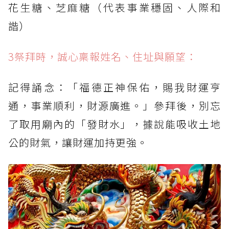
花生糖、芝麻糖（代表事業穩固、人際和
諧）
3祭拜時，誠心稟報姓名、住址與願望：
記得誦念：「福德正神保佑，賜我財運亨
通，事業順利，財源廣進。」參拜後，別忘
了取用廟內的「發財水」，據說能吸收土地
公的財氣，讓財運加持更強。