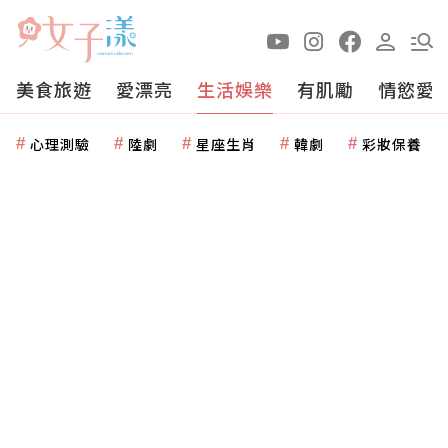
美食旅遊
愛漂亮
生活娛樂
有肌勵
情慾愛
心理測驗
陸劇
星座生肖
韓劇
彩妝保養