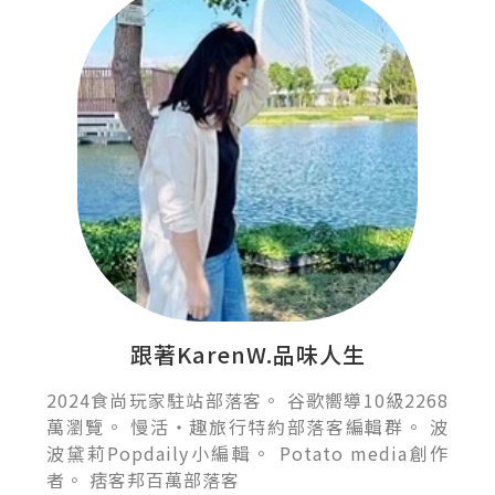
跟著KarenW.品味人生
2024食尚玩家駐站部落客。 谷歌嚮導10級2268
萬瀏覽。 慢活‧趣旅行特約部落客編輯群。 波
波黛莉Popdaily小編輯。 Potato media創作
者。 痞客邦百萬部落客