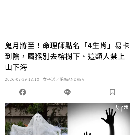
使用「贊助」功能實質回饋給喜愛的作者。可
將您認為適合的點數贈送給作者，一旦使用贊
助點數即不得撤銷，單筆贊助最低點數為30
點，最高點數沒有上限。
U 利點數 1 點 = NTD 1 元。
鬼月將至！命理師點名「4生肖」易卡
到陰，屬猴別去榕樹下、這類人禁上
確認送出
山下海
我已詳閱贊助說明，且同意站方的使用條款。
2026-07-29 18:10
女子漾／編輯ANDREA
您當前剩餘 U 利點數：
0
點；前往
購買點數