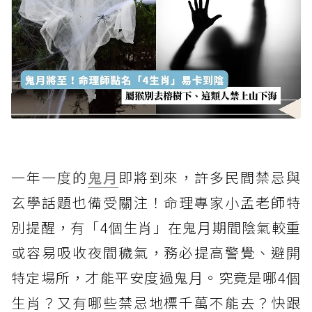
一年一度的
鬼月
即將到來，許多民間禁忌與
玄學話題也備受關注！命理專家小孟老師特
別提醒，有「4個生肖」在鬼月期間陰氣較重
或容易吸收夜間穢氣，務必提高警覺、避開
特定場所，才能平安度過鬼月。究竟是哪4個
生肖？又有哪些禁忌地標千萬不能去？快跟