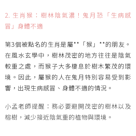
2. 生肖猴：樹林陰氣濃！鬼月恐「生病感
冒」身體不適
第3個被點名的生肖是屬**「猴」**的朋友。
在風水玄學中，樹林茂密的地方往往是陰氣
較重之處，而猴子大多棲息於樹木繁茂的環
境。因此，屬猴的人在鬼月特別容易受到影
響，出現生病感冒、身體不適的情況。
小孟老師提醒：務必要避開茂密的樹林以及
榕樹，減少接近陰氣重的植物與環境。