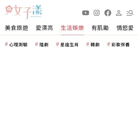
美食旅遊
愛漂亮
生活娛樂
有肌勵
情慾愛
心理測驗
陸劇
星座生肖
韓劇
彩妝保養