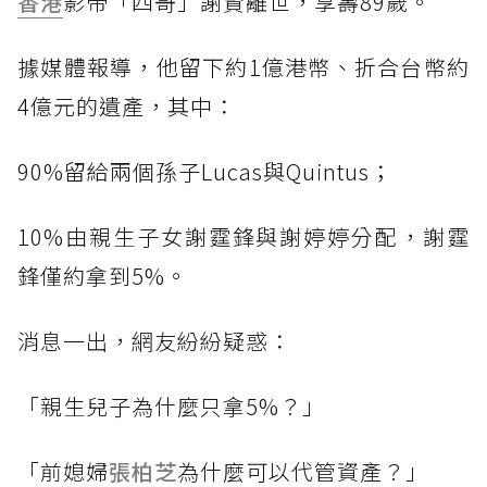
香港
影帝「四哥」謝賢離世，享壽89歲。
據媒體報導，他留下約1億港幣、折合台幣約
4億元的遺產，其中：
90%留給兩個孫子Lucas與Quintus；
10%由親生子女謝霆鋒與謝婷婷分配，謝霆
鋒僅約拿到5%。
消息一出，網友紛紛疑惑：
「親生兒子為什麼只拿5%？」
「前媳婦
張柏芝
為什麼可以代管資產？」