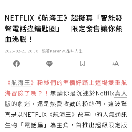
NETFLIX《航海王》超擬真「智能發
聲電話蟲鑰匙圈」 限定發售讓你熱
血沸騰！
2025-02-21 20:30
跟著KarenW.品味人生
《
航海王
》粉絲們的準備好踏上這場雙重航
海冒險了嗎？！
無論你是沉迷於Netflix
真人
版
的劇迷
，還是熱愛收藏的粉絲們，這波驚
喜是以NETFLIX《航海王》故事中的人氣通訊
生物「電話蟲」為主角，首推出超級限定版