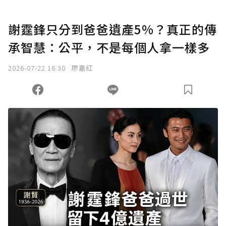
謝霆鋒只分到爸爸遺產5%？真正的傳
承智慧：公平，不是每個人拿一樣多
2026-07-22 16:30
廖嘉紅