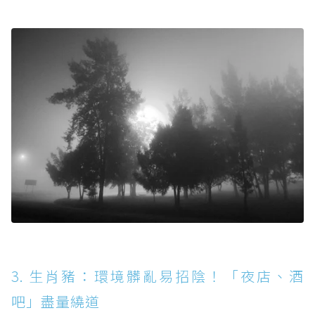
3. 生肖豬：環境髒亂易招陰！「夜店、酒
吧」盡量繞道