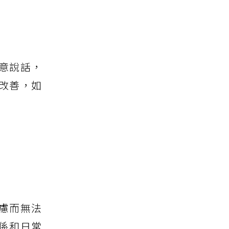
意說話，
改善，如
慮而無法
係和日常