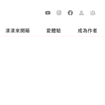
漾漾來開箱
愛體驗
成為作者