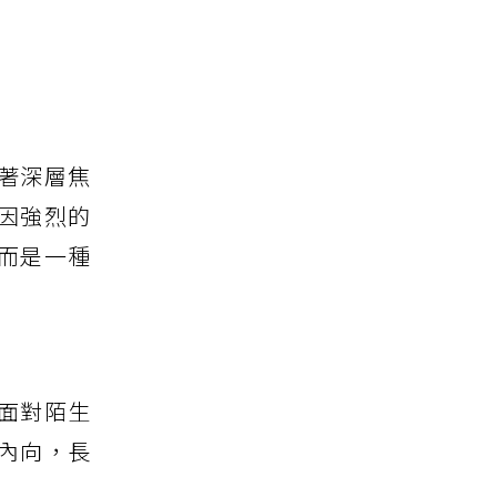
藏著深層焦
因強烈的
而是一種
面對陌生
內向，長