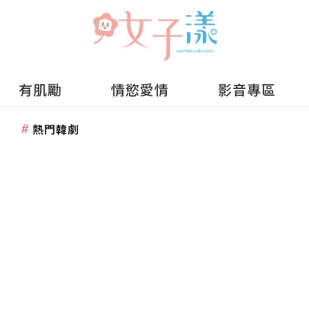
有肌勵
情慾愛情
影音專區
熱門韓劇