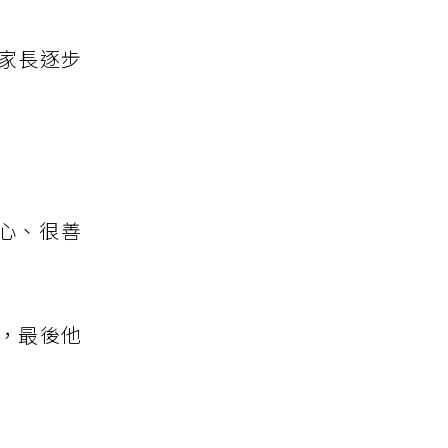
家長逐步
心、很善
，最後他