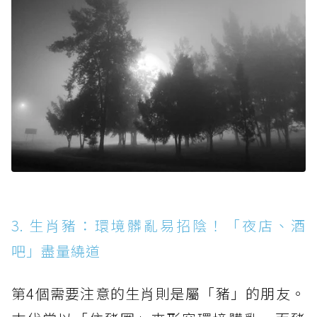
3. 生肖豬：環境髒亂易招陰！「夜店、酒
吧」盡量繞道
第4個需要注意的生肖則是屬「豬」的朋友。