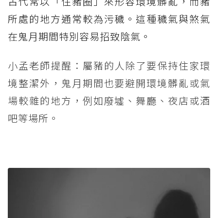
古代常以「住豬圈」來形容環境髒亂，而豬
所處的地方通常較為污穢。這種穢氣與煞氣
在鬼月期間特別容易招致陰氣。
小孟老師提醒：屬豬的人除了要保持住家環
境整潔外，鬼月期間也要避開環境髒亂或氣
場較雜的地方，例如廢墟、舞廳、夜店或酒
吧等場所。