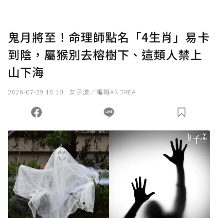
鬼月將至！命理師點名「4生肖」易卡
到陰，屬猴別去榕樹下、這類人禁上
山下海
2026-07-29 18:10
女子漾／編輯ANDREA