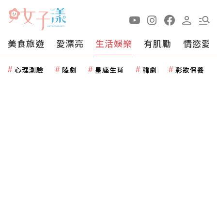
美食旅遊
愛漂亮
生活娛樂
有肌勵
情慾愛
心理測驗
陸劇
星座生肖
韓劇
彩妝保養