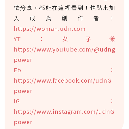
情分享，都能在這裡看到！快點來加
入成為創作者！
https://woman.udn.com
YT：女子漾
https://www.youtube.com/@udng
power
Fb：
https://www.facebook.com/udnG
power
IG：
https://www.instagram.com/udnG
power