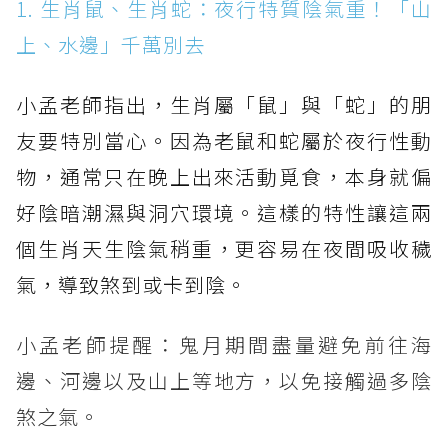
1. 生肖鼠、生肖蛇：夜行特質陰氣重！「山
上、水邊」千萬別去
小孟老師指出，生肖屬「鼠」與「蛇」的朋
友要特別當心。因為老鼠和蛇屬於夜行性動
物，通常只在晚上出來活動覓食，本身就偏
好陰暗潮濕與洞穴環境。這樣的特性讓這兩
個生肖天生陰氣稍重，更容易在夜間吸收穢
氣，導致煞到或卡到陰。
小孟老師提醒：鬼月期間盡量避免前往海
邊、河邊以及山上等地方，以免接觸過多陰
煞之氣。