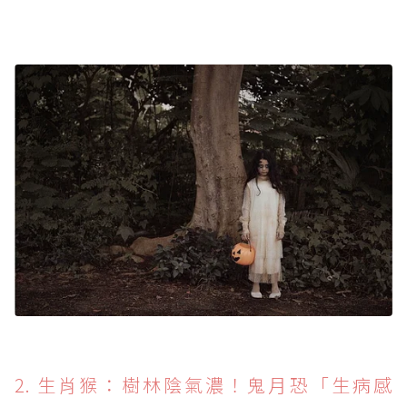
2. 生肖猴：樹林陰氣濃！鬼月恐「生病感