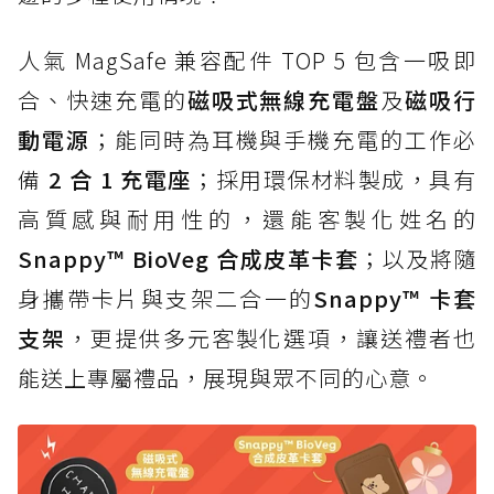
人氣 MagSafe 兼容配件 TOP 5 包含一吸即
合、快速充電的
磁吸式無線充電盤
及
磁吸行
動電源
；能同時為耳機與手機充電的工作必
備
2 合 1 充電座
；採用環保材料製成，具有
高質感與耐用性的，還能客製化姓名的
Snappy™ BioVeg 合成皮革卡套
；以及將隨
身攜帶卡片與支架二合一的
Snappy™ 卡套
支架
，更提供多元客製化選項，讓送禮者也
能送上專屬禮品，展現與眾不同的心意。