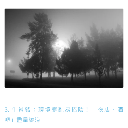
3. 生肖豬：環境髒亂易招陰！「夜店、酒
吧」盡量繞道