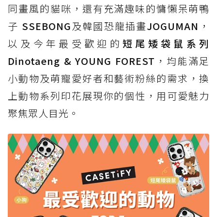
同畫風的貓咪，還有充滿趣味的慵懶呆萌鴨
子
SSEBONG
及韓國恐龍插畫
JOGUMAN
，
以及今年最受歡迎的
短尾矮袋鼠系列
Dinotaeng & YOUNG FOREST
，均能滿足
小動物及萌寵愛好者和藝術粉絲的需求，換
上動物系列印花展現你的個性，用可愛魅力
聚焦眾人目光。