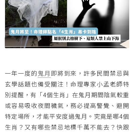
一年一度的
鬼月
即將到來，許多民間禁忌與
玄學話題也備受關注！命理專家小孟老師特
別提醒，有「4個生肖」在鬼月期間陰氣較重
或容易吸收夜間穢氣，務必提高警覺、避開
特定場所，才能平安度過鬼月。究竟是哪4個
生肖？又有哪些禁忌地標千萬不能去？快跟