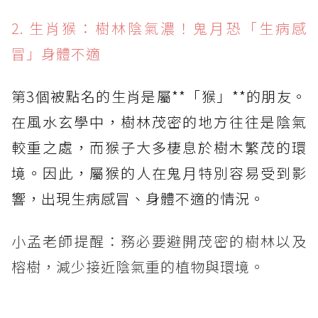
2. 生肖猴：樹林陰氣濃！鬼月恐「生病感
冒」身體不適
第3個被點名的生肖是屬**「猴」**的朋友。
在風水玄學中，樹林茂密的地方往往是陰氣
較重之處，而猴子大多棲息於樹木繁茂的環
境。因此，屬猴的人在鬼月特別容易受到影
響，出現生病感冒、身體不適的情況。
小孟老師提醒：務必要避開茂密的樹林以及
榕樹，減少接近陰氣重的植物與環境。