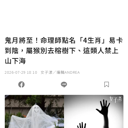
鬼月將至！命理師點名「4生肖」易卡
到陰，屬猴別去榕樹下、這類人禁上
山下海
2026-07-29 18:10
女子漾／編輯ANDREA