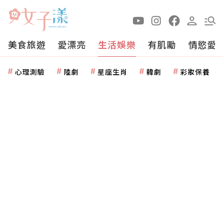
美食旅遊
愛漂亮
生活娛樂
有肌勵
情慾愛
心理測驗
陸劇
星座生肖
韓劇
彩妝保養