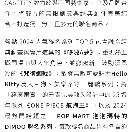
CASETiFY 致力於與不同藝術家、IP 及品牌合
作，將雙方的無限創意與經典配件完美結
合，打造獨一無二且多元的聯名商品。
盤點 2024 人氣聯名系列 TOP 5 包含融合經
典動畫與實用道具的
《哆啦A夢》
；重現熱血
戰鬥場面與人氣角色，並掀起新一波動漫風
潮的
《咒術迴戰》
；散發無敵可愛魅力
Hello
Kitty
及大耳狗、美樂蒂等三麗鷗系列；將
「惡魔果實」的元素完美融入設計中的 25 週
年系列
《ONE PIECE 航海王》
，以及 2024
最熱門話題之一
POP MART 泡泡瑪特的
DIMOO 聯名系列
，每款聯名商品皆有各自的