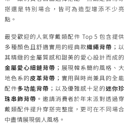
搭還是特別場合，皆可為造型增添不少亮
點。
最受歡迎的人氣穿戴類配件 Top 5 包含提供
多種顏色且舒適實用的經典款
織繩背帶
；以
其精緻的金屬質感和甜美的愛心設計而成的
金屬愛心細鏈背帶
；展現韓系簡約風格、大
地色系的
皮革背帶
；實用與時尚兼具的全能
配件
多功能背帶
；以及優雅感十足的
迷你珍
珠串飾背帶
。邀請消費者於年末派對透過穿
戴類配件提升穿搭完整度，更可在不同場合
中盡情展現個人風格。