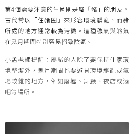
第4個需要注意的生肖則是屬「豬」的朋友。
古代常以「住豬圈」來形容環境髒亂，而豬
所處的地方通常較為污穢。這種穢氣與煞氣
在鬼月期間特別容易招致陰氣。
小孟老師提醒：屬豬的人除了要保持住家環
境整潔外，鬼月期間也要避開環境髒亂或氣
場較雜的地方，例如廢墟、舞廳、夜店或酒
吧等場所。