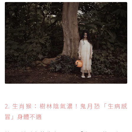
2. 生肖猴：樹林陰氣濃！鬼月恐「生病感
冒」身體不適