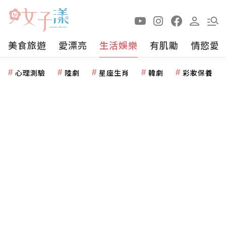
美食旅遊
愛漂亮
生活娛樂
有肌勵
情慾愛
心理測驗
陸劇
星座生肖
韓劇
彩妝保養