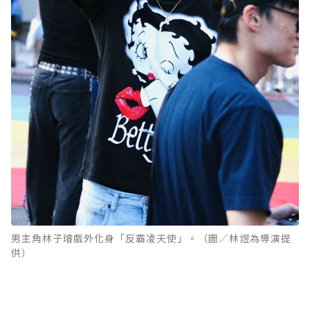
男主角林子璿戲外化身「反霸凌天使」。（圖／林煜為導演提
供）