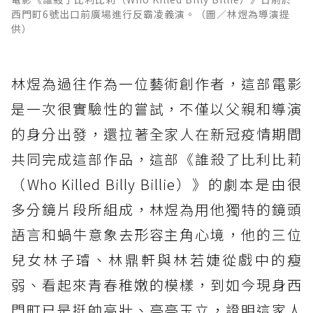
西門町6號出口前廣場進行反霸凌義演。（圖／林煜為導演提
供）
林煜為過往作為一位藝術創作者，這部電影
是一次很實驗性的嘗試，不僅以父親和導演
的身分出發，還拉著全家人在新冠疫情期間
共同完成這部作品，這部《誰殺了比利比莉
（Who Killed Billy Billie）》的劇本是由很
多分鏡片段所組成，林煜為用他獨特的鏡頭
語言和蝸牛意象去形容主角心境，他的三位
兒女林子璿、林鼎軒與林若婕從戲中的瘦
弱、看起來青春稚嫩的模樣，到如今現身西
門町已是挺帥高壯、亭亭玉立，證明這家人