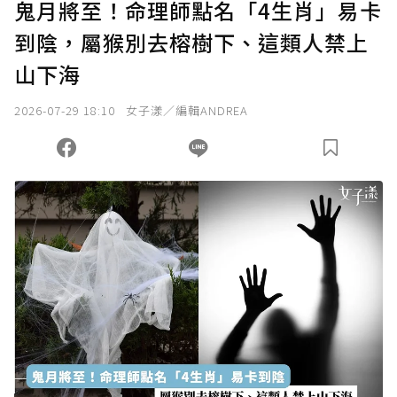
鬼月將至！命理師點名「4生肖」易卡
到陰，屬猴別去榕樹下、這類人禁上
確認送出
山下海
我已詳閱贊助說明，且同意站方的使用條款。
2026-07-29 18:10
女子漾／編輯ANDREA
您當前剩餘 U 利點數：
0
點；前往
購買點數