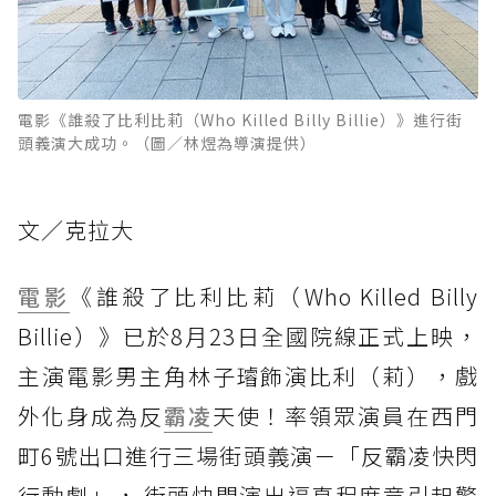
電影《誰殺了比利比莉（Who Killed Billy Billie）》進行街
頭義演大成功。（圖／林煜為導演提供）
文／克拉大
電影
《誰殺了比利比莉（Who Killed Billy
Billie）》已於8月23日全國院線正式上映，
主演電影男主角林子璿飾演比利（莉），戲
外化身成為反
霸凌
天使！率領眾演員在西門
町6號出口進行三場街頭義演－「反霸凌快閃
行動劇」， 街頭快閃演出逼真程度竟引起警