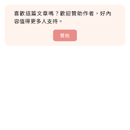
喜歡這篇文章嗎？歡迎贊助作者，好內
容值得更多人支持。
贊助
贊助說明
為了鼓勵作者持續創作更好的內容，會員可以
使用「贊助」功能實質回饋給喜愛的作者。可
將您認為適合的點數贈送給作者，一旦使用贊
助點數即不得撤銷，單筆贊助最低點數為30
點，最高點數沒有上限。
U 利點數 1 點 = NTD 1 元。