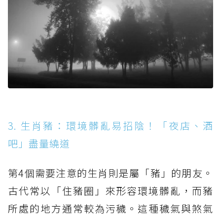
3. 生肖豬：環境髒亂易招陰！「夜店、酒
吧」盡量繞道
第4個需要注意的生肖則是屬「豬」的朋友。
古代常以「住豬圈」來形容環境髒亂，而豬
所處的地方通常較為污穢。這種穢氣與煞氣