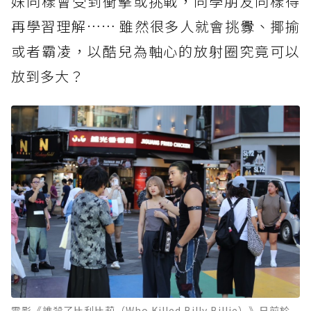
妹同樣會受到衝擊或挑戰，同學朋友同樣得
再學習理解…… 雖然很多人就會挑釁、揶揄
或者霸凌，以酷兒為軸心的放射圈究竟可以
放到多大？
電影《誰殺了比利比莉（Who Killed Billy Billie）》日前於