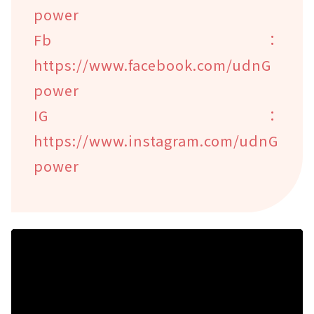
power
Fb：
https://www.facebook.com/udnG
power
IG：
https://www.instagram.com/udnG
power