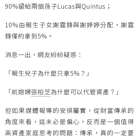
90%留給兩個孫子Lucas與Quintus；
10%由親生子女謝霆鋒與謝婷婷分配，謝霆
鋒僅約拿到5%。
消息一出，網友紛紛疑惑：
「親生兒子為什麼只拿5%？」
「前媳婦
張柏芝
為什麼可以代管資產？」
但如果媒體報導的安排屬實，從財富傳承的
角度來看，這未必是偏心，反而是一個值得
高資產家庭思考的問題：傳承，真的一定要