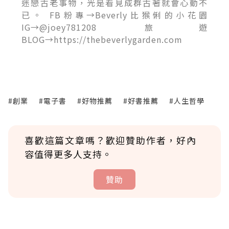
迷戀古老事物，光是看見成群古著就會心動不
已。 FB粉專→Beverly比猴俐的小花園
IG→@joey781208 旅遊
BLOG→https://thebeverlygarden.com
#創業
#電子書
#好物推薦
#好書推薦
#人生哲學
喜歡這篇文章嗎？歡迎贊助作者，好內
容值得更多人支持。
贊助
贊助說明