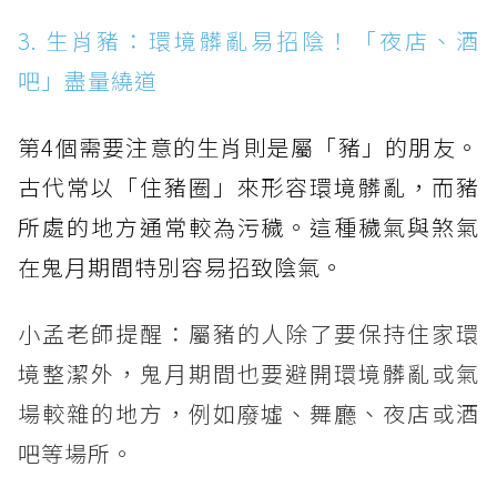
3. 生肖豬：環境髒亂易招陰！「夜店、酒
吧」盡量繞道
第4個需要注意的生肖則是屬「豬」的朋友。
古代常以「住豬圈」來形容環境髒亂，而豬
所處的地方通常較為污穢。這種穢氣與煞氣
在鬼月期間特別容易招致陰氣。
小孟老師提醒：屬豬的人除了要保持住家環
境整潔外，鬼月期間也要避開環境髒亂或氣
場較雜的地方，例如廢墟、舞廳、夜店或酒
吧等場所。