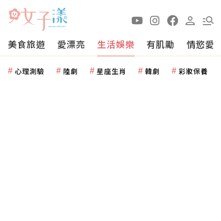
美食旅遊
愛漂亮
生活娛樂
有肌勵
情慾愛
心理測驗
陸劇
星座生肖
韓劇
彩妝保養