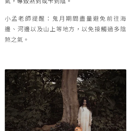
氣，導致煞到或卡到陰。
小孟老師提醒：鬼月期間盡量避免前往海
邊、河邊以及山上等地方，以免接觸過多陰
煞之氣。