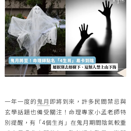
一年一度的
鬼月
即將到來，許多民間禁忌與
玄學話題也備受關注！命理專家小孟老師特
別提醒，有「4個生肖」在鬼月期間陰氣較重