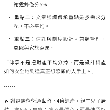
謝霆鋒僅分5%
重點二：
文章強調傳承重點是按需求分
配，不必平均。
重點三：
信託與制度設計可兼顧管理、
風險與家族意願。
「傳承不是把財產平均分掉，而是設計資產
如何安全地到達真正想照顧的人手上。」
------
🔥 謝霆鋒爸爸過世留下4億遺產，親生兒子居
然只拿5%？專家：這不是偏心，而是傳承智