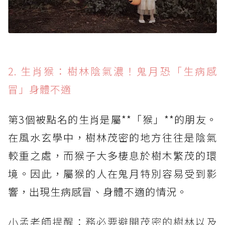
2. 生肖猴：樹林陰氣濃！鬼月恐「生病感
冒」身體不適
第3個被點名的生肖是屬**「猴」**的朋友。
在風水玄學中，樹林茂密的地方往往是陰氣
較重之處，而猴子大多棲息於樹木繁茂的環
境。因此，屬猴的人在鬼月特別容易受到影
響，出現生病感冒、身體不適的情況。
小孟老師提醒：務必要避開茂密的樹林以及