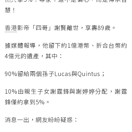
慧！
香港
影帝「四哥」謝賢離世，享壽89歲。
據媒體報導，他留下約1億港幣、折合台幣約
4億元的遺產，其中：
90%留給兩個孫子Lucas與Quintus；
10%由親生子女謝霆鋒與謝婷婷分配，謝霆
鋒僅約拿到5%。
消息一出，網友紛紛疑惑：