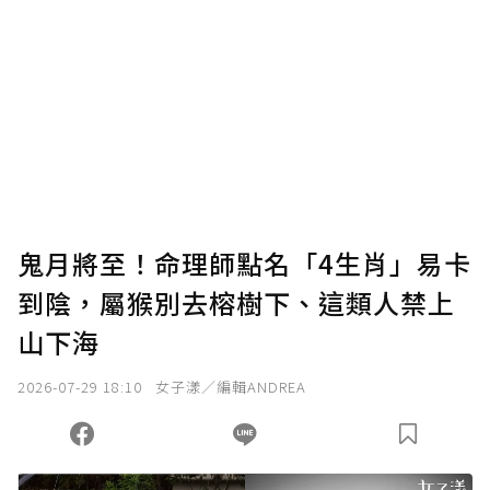
為了鼓勵作者持續創作更好的內容，會員可以
使用「贊助」功能實質回饋給喜愛的作者。可
將您認為適合的點數贈送給作者，一旦使用贊
助點數即不得撤銷，單筆贊助最低點數為30
點，最高點數沒有上限。
U 利點數 1 點 = NTD 1 元。
鬼月將至！命理師點名「4生肖」易卡
到陰，屬猴別去榕樹下、這類人禁上
確認送出
山下海
我已詳閱贊助說明，且同意站方的使用條款。
2026-07-29 18:10
女子漾／編輯ANDREA
您當前剩餘 U 利點數：
0
點；前往
購買點數