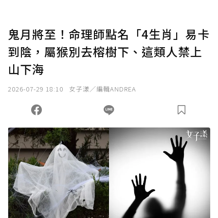
點，最高點數沒有上限。
U 利點數 1 點 = NTD 1 元。
鬼月將至！命理師點名「4生肖」易卡
到陰，屬猴別去榕樹下、這類人禁上
確認送出
山下海
我已詳閱贊助說明，且同意站方的使用條款。
2026-07-29 18:10
女子漾／編輯ANDREA
您當前剩餘 U 利點數：
0
點；前往
購買點數