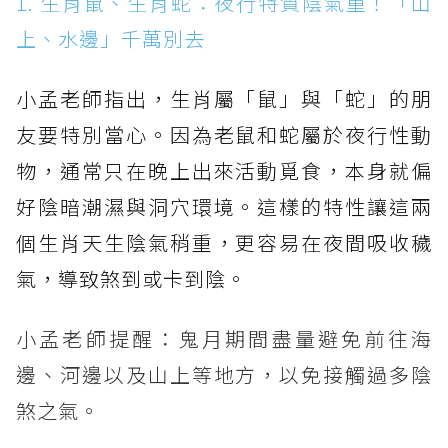
1. 生肖鼠、生肖蛇：夜行特質陰氣重！「山
上、水邊」千萬別去
小孟老師指出，生肖屬「鼠」與「蛇」的朋
友要特別當心。因為老鼠和蛇屬於夜行性動
物，通常只在晚上出來活動覓食，本身就偏
好陰暗潮濕與洞穴環境。這樣的特性讓這兩
個生肖天生陰氣稍重，更容易在夜間吸收穢
氣，導致煞到或卡到陰。
小孟老師提醒：鬼月期間盡量避免前往海
邊、河邊以及山上等地方，以免接觸過多陰
煞之氣。