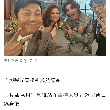
圖片取自 劉QUIZ IG
合照曝
光直接引起熱議🔥
只見甜
茶與千黛雅站在
主持人
劉在錫與曹世
鎬身後