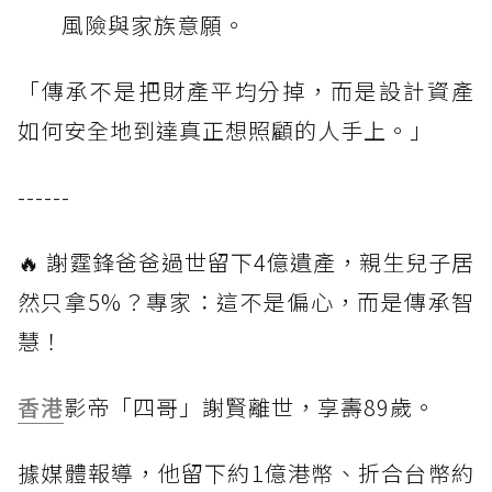
風險與家族意願。
「傳承不是把財產平均分掉，而是設計資產
如何安全地到達真正想照顧的人手上。」
------
🔥 謝霆鋒爸爸過世留下4億遺產，親生兒子居
然只拿5%？專家：這不是偏心，而是傳承智
慧！
香港
影帝「四哥」謝賢離世，享壽89歲。
據媒體報導，他留下約1億港幣、折合台幣約