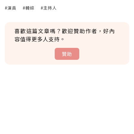
#演員
#韓綜
#主持人
喜歡這篇文章嗎？歡迎贊助作者，好內
容值得更多人支持。
贊助
贊助說明
為了鼓勵作者持續創作更好的內容，會員可以
使用「贊助」功能實質回饋給喜愛的作者。可
將您認為適合的點數贈送給作者，一旦使用贊
助點數即不得撤銷，單筆贊助最低點數為30