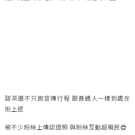
甜
茶還不只跑宣傳行程 跟普通人一樣到處在
街上逛
被
不少粉絲上傳認證照 與粉絲互動超親民😍