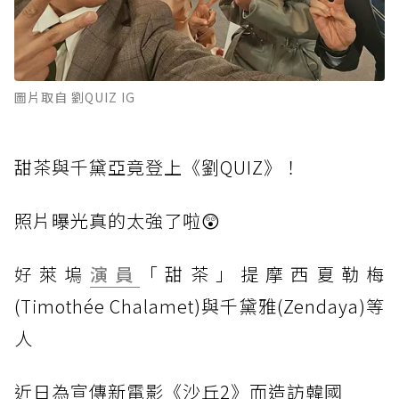
圖片取自 劉QUIZ IG
甜茶與千黛亞竟登上《劉QUIZ》！
照片曝光真的太強了啦😲
好
萊塢
演員
「甜茶」提摩西夏勒梅
(Timothée Chalamet)與千黛雅(Zendaya)等
人
近
日為宣傳新電影《沙丘2》而造訪韓國