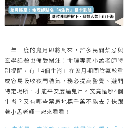
一年一度的
鬼月
即將到來，許多民間禁忌與
玄學話題也備受關注！命理專家小孟老師特
別提醒，有「4個生肖」在鬼月期間陰氣較重
或容易吸收夜間穢氣，務必提高警覺、避開
特定場所，才能平安度過鬼月。究竟是哪4個
生肖？又有哪些禁忌地標千萬不能去？快跟
著小孟老師一起來看看！