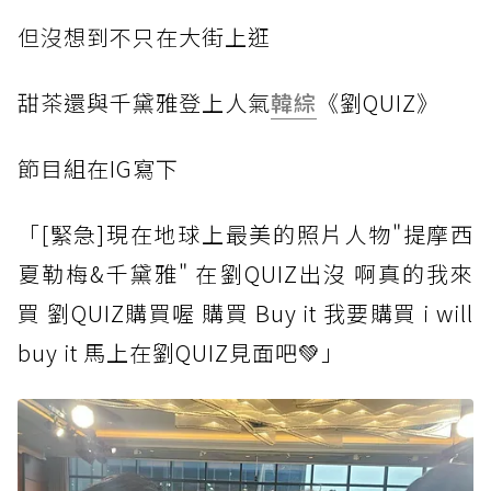
但沒
想到不只在大街上逛
甜茶
還與千黛雅登上人氣
韓綜
《劉QUIZ》
節目
組在IG寫下
「[
緊急]現在地球上最美的照片人物"提摩西
夏勒梅&千黛雅" 在劉QUIZ出沒 啊真的我來
買 劉QUIZ購買喔 購買 Buy it 我要購買 i will
buy it 馬上在劉QUIZ見面吧💚」