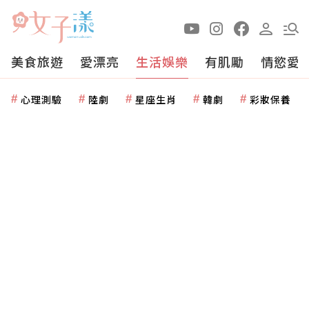
美食旅遊
愛漂亮
生活娛樂
有肌勵
情慾愛
心理測驗
陸劇
星座生肖
韓劇
彩妝保養