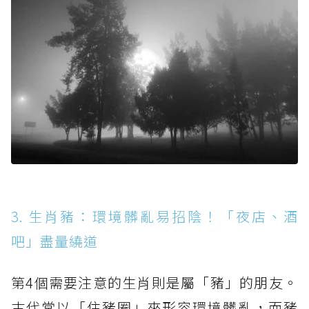
3. 生肖豬：環境髒亂易招陰！「夜店、酒
吧」盡量繞道
第4個需要注意的生肖則是屬「豬」的朋友。
古代常以「住豬圈」來形容環境髒亂，而豬