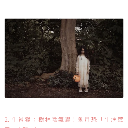
2. 生肖猴：樹林陰氣濃！鬼月恐「生病感