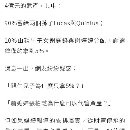
4億元的遺產，其中：
90%留給兩個孫子Lucas與Quintus；
10%由親生子女謝霆鋒與謝婷婷分配，謝霆
鋒僅約拿到5%。
消息一出，網友紛紛疑惑：
「親生兒子為什麼只拿5%？」
「前媳婦
張柏芝
為什麼可以代管資產？」
但如果媒體報導的安排屬實，從財富傳承的