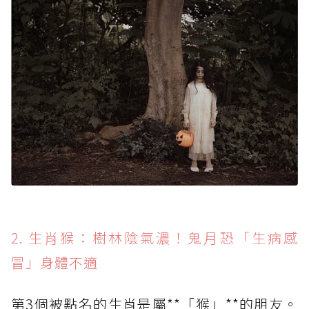
2. 生肖猴：樹林陰氣濃！鬼月恐「生病感
冒」身體不適
第3個被點名的生肖是屬**「猴」**的朋友。