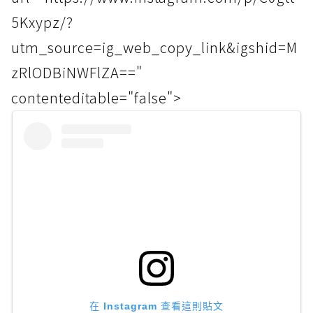
5Kxypz/?
utm_source=ig_web_copy_link&igshid=M
zRlODBiNWFlZA=="
contenteditable="false">
在 Instagram 查看這則貼文