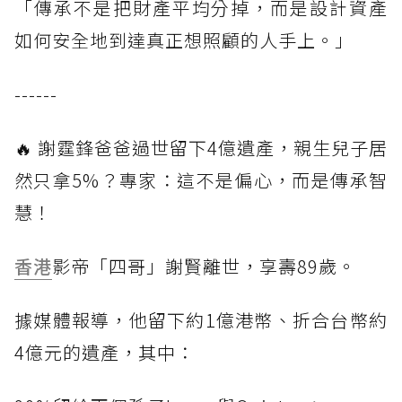
「傳承不是把財產平均分掉，而是設計資產
如何安全地到達真正想照顧的人手上。」
------
🔥 謝霆鋒爸爸過世留下4億遺產，親生兒子居
然只拿5%？專家：這不是偏心，而是傳承智
慧！
香港
影帝「四哥」謝賢離世，享壽89歲。
據媒體報導，他留下約1億港幣、折合台幣約
4億元的遺產，其中：