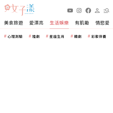
美食旅遊
愛漂亮
生活娛樂
有肌勵
情慾愛
心理測驗
陸劇
星座生肖
韓劇
彩妝保養