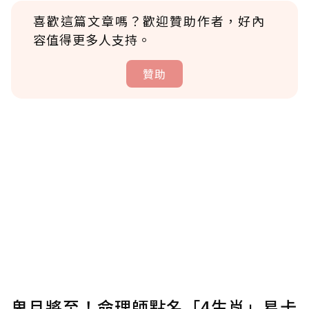
喜歡這篇文章嗎？歡迎贊助作者，好內
容值得更多人支持。
贊助
贊助說明
為了鼓勵作者持續創作更好的內容，會員可以
使用「贊助」功能實質回饋給喜愛的作者。可
將您認為適合的點數贈送給作者，一旦使用贊
助點數即不得撤銷，單筆贊助最低點數為30
點，最高點數沒有上限。
U 利點數 1 點 = NTD 1 元。
鬼月將至！命理師點名「4生肖」易卡