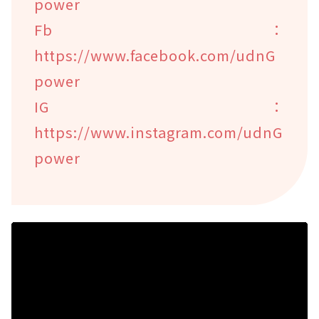
power
Fb：
https://www.facebook.com/udnG
power
IG：
https://www.instagram.com/udnG
power