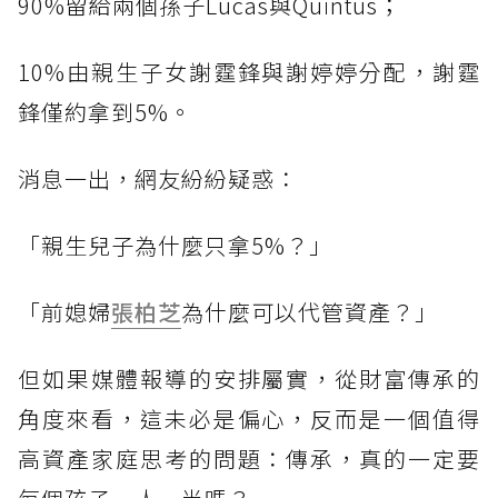
90%留給兩個孫子Lucas與Quintus；
10%由親生子女謝霆鋒與謝婷婷分配，謝霆
鋒僅約拿到5%。
消息一出，網友紛紛疑惑：
「親生兒子為什麼只拿5%？」
「前媳婦
張柏芝
為什麼可以代管資產？」
但如果媒體報導的安排屬實，從財富傳承的
角度來看，這未必是偏心，反而是一個值得
高資產家庭思考的問題：傳承，真的一定要