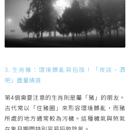
3. 生肖豬：環境髒亂易招陰！「夜店、酒
吧」盡量繞道
第4個需要注意的生肖則是屬「豬」的朋友。
古代常以「住豬圈」來形容環境髒亂，而豬
所處的地方通常較為污穢。這種穢氣與煞氣
在鬼月期間特別容易招致陰氣。