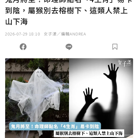
到陰，屬猴別去榕樹下、這類人禁上
確認送出
山下海
我已詳閱贊助說明，且同意站方的使用條款。
2026-07-29 18:10
女子漾／編輯ANDREA
您當前剩餘 U 利點數：
0
點；前往
購買點數