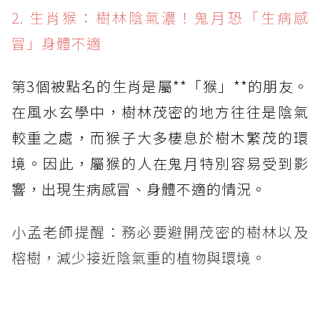
2. 生肖猴：樹林陰氣濃！鬼月恐「生病感
冒」身體不適
第3個被點名的生肖是屬**「猴」**的朋友。
在風水玄學中，樹林茂密的地方往往是陰氣
較重之處，而猴子大多棲息於樹木繁茂的環
境。因此，屬猴的人在鬼月特別容易受到影
響，出現生病感冒、身體不適的情況。
小孟老師提醒：務必要避開茂密的樹林以及
榕樹，減少接近陰氣重的植物與環境。