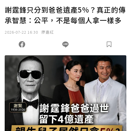
謝霆鋒只分到爸爸遺產5%？真正的傳
承智慧：公平，不是每個人拿一樣多
2026-07-22 16:30
廖嘉紅