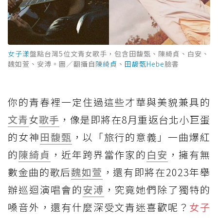
女子漾
盤點台灣5位文青女歌手，包含田馥甄、陳綺貞、白安、
魏如萱、安溥。圖／翻攝自
陳綺貞
、
田馥甄Hebe
臉書
你的青春裡一定住過這些才華與美貌兼具的
文青
女
歌手
，像是即將在8月重返台北小巨蛋
的女神
田馥甄
，以「旅行的意義」一曲爆紅
的
陳綺貞
，近年跨界當作家的
白安
，擁有無
數金曲的歌后
魏如萱
，還有即將在2023年舉
辦巡迴演唱會的
安溥
，究竟她們除了獨特的
嗓音外，還有什麼深受文青迷喜歡呢？
女子