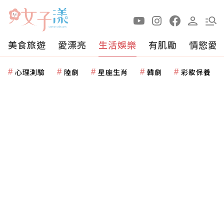
美食旅遊
愛漂亮
生活娛樂
有肌勵
情慾愛
心理測驗
陸劇
星座生肖
韓劇
彩妝保養