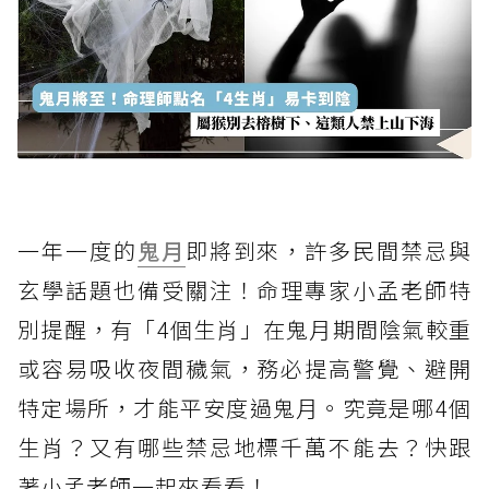
一年一度的
鬼月
即將到來，許多民間禁忌與
玄學話題也備受關注！命理專家小孟老師特
別提醒，有「4個生肖」在鬼月期間陰氣較重
或容易吸收夜間穢氣，務必提高警覺、避開
特定場所，才能平安度過鬼月。究竟是哪4個
生肖？又有哪些禁忌地標千萬不能去？快跟
著小孟老師一起來看看！