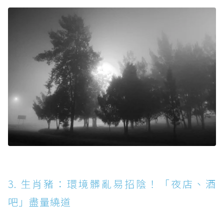
3. 生肖豬：環境髒亂易招陰！「夜店、酒
吧」盡量繞道