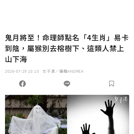
鬼月將至！命理師點名「4生肖」易卡
到陰，屬猴別去榕樹下、這類人禁上
山下海
2026-07-29 18:10
女子漾／編輯ANDREA