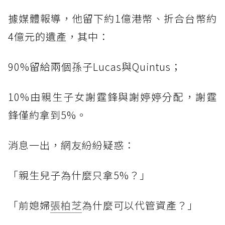
據媒體報導，他留下約1億港幣、折合台幣約
4億元的遺產，其中：
90%留給兩個孫子Lucas與Quintus；
10%由親生子女謝霆鋒與謝婷婷分配，謝霆
鋒僅約拿到5%。
消息一出，網友紛紛疑惑：
「親生兒子為什麼只拿5%？」
「前媳婦
張柏芝
為什麼可以代管資產？」