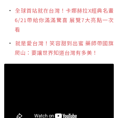
全球首站就在台灣！卡娜赫拉X經典名畫
6/21帶給你滿滿驚喜 展覽7大亮點一次
看
就是愛台灣！笑容甜到出蜜 藥師帶國旗
爬山：要讓世界知道台灣有多美！