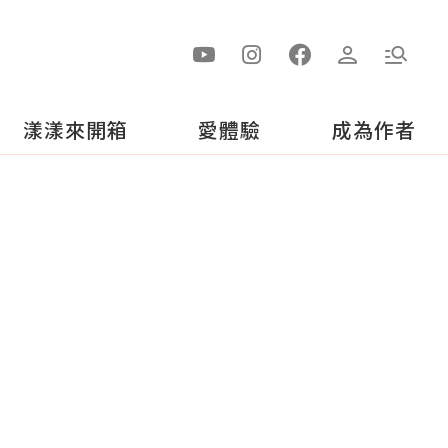
漾漾來開箱
愛體驗
成為作者