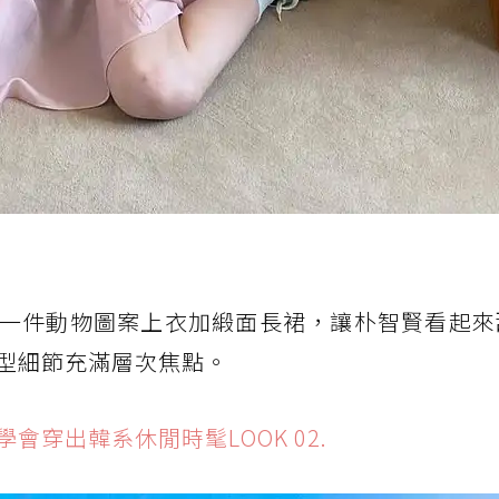
一件動物圖案上衣加緞面長裙，讓朴智賢看起來
型細節充滿層次焦點。
穿出韓系休閒時髦LOOK 02.