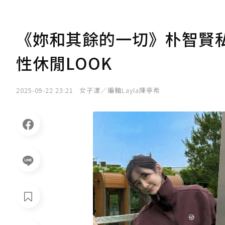
《妳和其餘的一切》朴智賢
性休閒LOOK
2025-09-22 23:21
女子漾／編輯Layla陳亭希