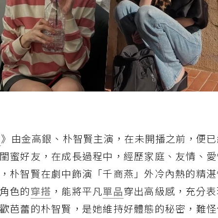
切
》由金高銀、朴智賢主演，在未開播之前，便已
閨蜜好友，在成長過程中，經歷家庭、友情、愛
，朴智賢在劇中飾演「千商燕」外冷內熱的精湛
角色的
穿搭
，能將平凡
單品
穿出高級感，充分表
歡芭蕾的朴智賢，是她維持好體態的秘密，難怪