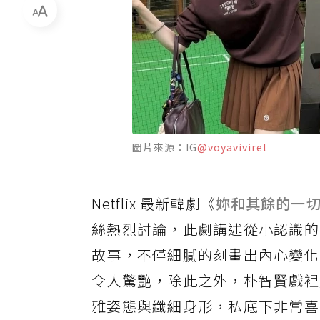
圖片來源：IG
@voyavivirel
Netflix 最新韓劇《
妳和其餘的一
絲熱烈討論，此劇講述從小認識的
故事，不僅細膩的刻畫出內心變化
令人驚艷，除此之外，朴智賢戲裡
雅姿態與纖細身形，私底下非常喜