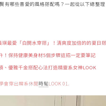
賢有哪些喜愛的風格搭配嗎？一起從以下總整理 
a、張員瑛最愛「白開水穿搭」！清爽度加倍的的夏日
升！保持健康美身材5個步驟這招一定要筆記
頭、優雅千金搭配心法打造精靈系女神LOOK
學會穿出韓系休閒
時髦
LOOK 01.