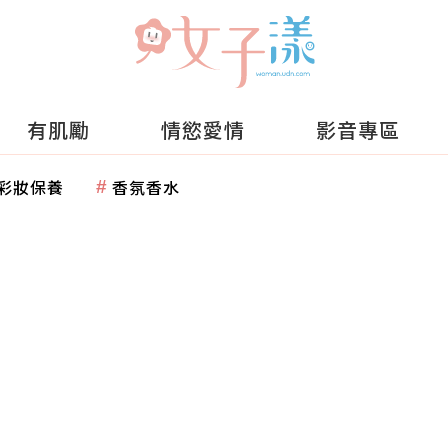
有肌勵
情慾愛情
影音專區
彩妝保養
香氛香水