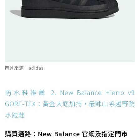
全天候越野跑鞋
防水鞋推薦 11. On Cloudhorizon 2 WP：腳
感軟彈、搭載 Missiongrip™ 的防水輕越野鞋
防水鞋推薦 12. Vans Crosspath XC GORE-
TEX：搭載 Vibram 大底與 GORE-TEX，顛覆
滑板印象的防水鞋
防水鞋推薦 13. Dr. Martens 1460 Rain
圖片來源：adidas
Boot：馬汀首款雨靴登場，經典八孔加上全防
水 PVC
防水鞋推薦 14. SKECHERS BADGER
防水鞋推薦 2. New Balance Hierro v9
WATERPROOF：一踩即穿懶人神器！搭載固特
GORE-TEX：黃金大底加持，最帥山系越野防
異大底與全防水厚底健走鞋
水跑鞋
防水鞋推薦 15. Brooks Cascadia 19 GTX：注
入氮氣中底與 GORE-TEX 的全地形碳中和神鞋
購買通路：New Balance 官網及指定門市