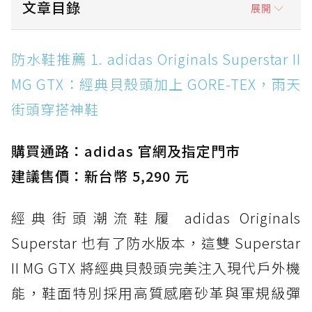
文章目錄
展開
防水鞋推薦 1. adidas Originals Superstar II
防水鞋推薦 1. adidas Originals Superstar II
MG GTX：經典貝殼頭加上 GORE-TEX，雨天街
MG GTX：經典貝殼頭加上 GORE-TEX，雨天
頭穿搭神鞋
街頭穿搭神鞋
防水鞋推薦 2. New Balance Hierro v9 GORE-
TEX：黃金大底加持，最帥山系越野防水跑鞋
購買通路：adidas 官網及指定門市
防水鞋推薦 3. Nike Dunk Low GORE-TEX：
經典 Dunk 輪廓加上防水科技，雨天穿搭帥度不
建議售價：新台幣 5,290 元
打折
經典街頭潮流鞋履 adidas Originals
防水鞋推薦 4. ASICS TRABUCO 14 GTX：搭
載 GORE-TEX 隱形貼合科技，全方位防水神鞋
Superstar 也有了防水版本，這雙 Superstar
防水鞋推薦 5. Salomon XT-6 GORE-TEX：潮
II MG GTX 將經典貝殼頭完美注入現代戶外機
人必備山系鞋王！防滑、防水與街頭顏值一次攻
能，鞋面特別採用高質感磨砂革與軍規級彈
頂