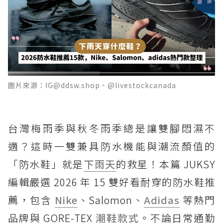
圖片來源：IG@ddsw.shop、@livestockcanada
台灣梅雨季與秋冬雨季總是讓雙腳悶濕不
適？這時一雙兼具防水機能與潮流顏值的
「防水鞋」就是
下雨天
的救星！本篇 JUKSY
編輯嚴選 2026 年 15 雙好看耐穿的防水鞋推
薦，包含
Nike
、Salomon、
Adidas
等熱門
品牌與 GORE-TEX
潮鞋款式
。不論日常通勤