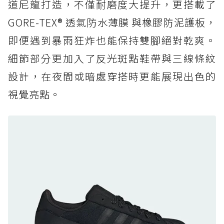
道尼龍打造，不僅耐磨度大提升，更搭載了
防水鞋推薦 6. HOKA Stinson Evo GTX：越野
復刻厚底，GORE-TEX 防水與增高神器一次滿
GORE-TEX® 透氣防水薄膜 與橡膠防泥護板，
足
即便遇到暴雨狂炸也能保持雙腳絕對乾爽。
防水鞋推薦 7. Timberland Motion Access：
細節部分更加入了反光斑點鞋帶與三線條紋
黃靴同級頂級防水，輕量化工裝健走鞋雨天必備
設計，在夜間或暗處穿搭時更能展現出色的
防水鞋推薦 7. Timberland Motion Access：
視覺亮點。
黃靴同級頂級防水，輕量化工裝健走鞋雨天必備
防水鞋推薦 8. Mizuno WAVE MUJIN LS
GTX：搭載 Vibram 黃金大底與 GORE-TEX 的
日系街頭潮鞋
防水鞋推薦 9. PALLADIUM OFF_BOUND
DISC WP+：首度導入旋鈕快穿，橘標防水加持
的城市波浪神鞋
防水鞋推薦 10. PUMA Voyage NITRO™ 4
GORE-TEX：氮氣中底注入，回彈與防滑兼具的