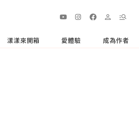
漾漾來開箱
愛體驗
成為作者