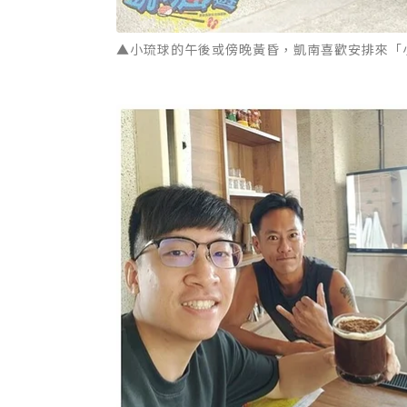
▲小琉球的午後或傍晚黃昏，凱南喜歡安排來「