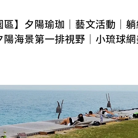
園區】夕陽瑜珈｜藝文活動｜躺
夕陽海景第一排視野｜小琉球網