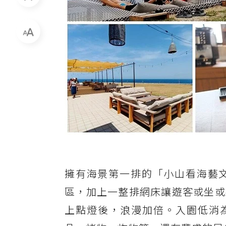
擁有海景第一排的「小山看海藝
區，加上一整排網床讓遊客或坐或躺
上點燈後，浪漫加倍。入園低消為