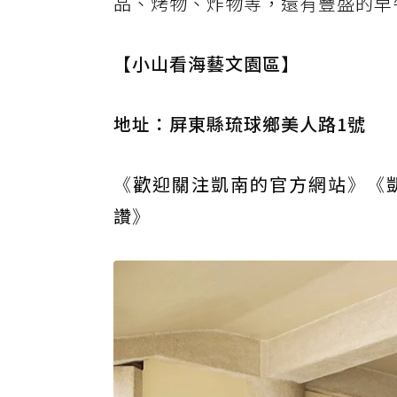
品、烤物、炸物等，還有豐盛的早
【小山看海藝文園區】
地址：屏東縣琉球鄉美人路1號
《
歡迎關注凱南的官方網站
》《
讚
》