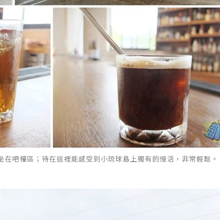
坐在吧檯區；待在這裡能感受到小琉球島上獨有的慢活，非常輕鬆。