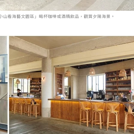
小山看海藝文園區」喝杯咖啡或酒精飲品，觀賞夕陽海景。