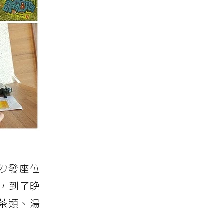
沙發座位
l，到了晚
茶類、湯