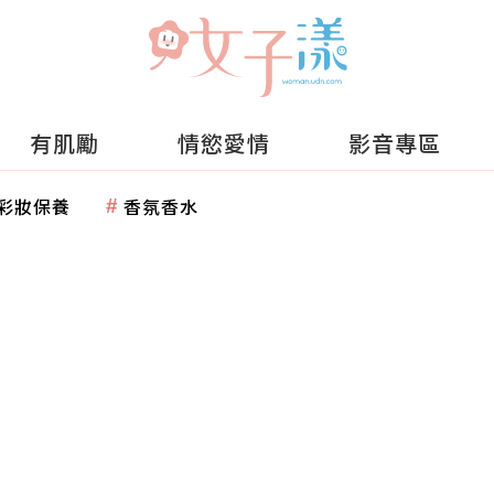
有肌勵
情慾愛情
影音專區
彩妝保養
香氛香水