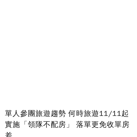
助點數即不得撤銷，單筆贊助最低點數為30
點，最高點數沒有上限。
U 利點數 1 點 = NTD 1 元。
確認送出
我已詳閱贊助說明，且同意站方的使用條款。
您當前剩餘 U 利點數：
0
點；前往
購買點數
單人參團旅遊趨勢 何時旅遊11/11起
實施「領隊不配房」 落單更免收單房
差