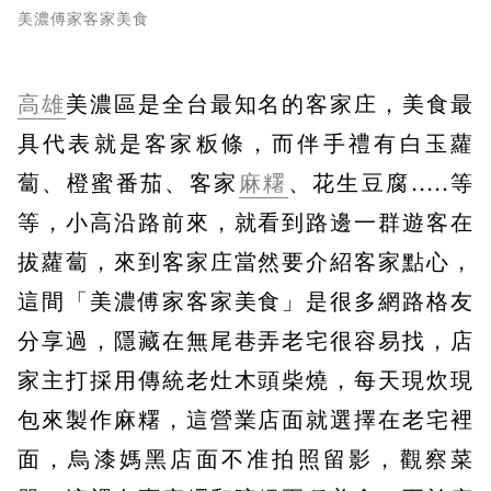
美濃傅家客家美食
高雄
美濃區是全台最知名的客家庄，美食最
具代表就是客家粄條，而伴手禮有白玉蘿
蔔、橙蜜番茄、客家
麻糬
、花生豆腐.....等
等，小高沿路前來，就看到路邊一群遊客在
拔蘿蔔，來到客家庄當然要介紹客家點心，
這間「美濃傅家客家美食」是很多網路格友
分享過，隱藏在無尾巷弄老宅很容易找，店
家主打採用傳統老灶木頭柴燒，每天現炊現
包來製作麻糬，這營業店面就選擇在老宅裡
面，烏漆媽黑店面不准拍照留影，觀察菜