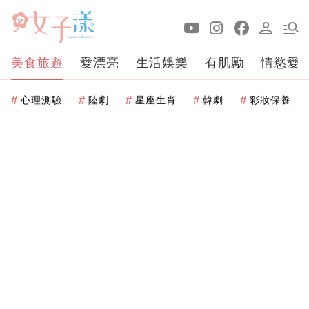
美食旅遊
愛漂亮
生活娛樂
有肌勵
情慾愛
心理測驗
陸劇
星座生肖
韓劇
彩妝保養