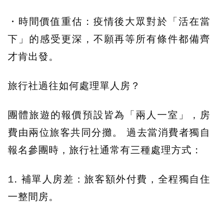
・時間價值重估：疫情後大眾對於「活在當
下」的感受更深，不願再等所有條件都備齊
才肯出發。
旅行社過往如何處理單人房？
團體旅遊的報價預設皆為「兩人一室」，房
費由兩位旅客共同分攤。 過去當消費者獨自
報名參團時，旅行社通常有三種處理方式：
1. 補單人房差：旅客額外付費，全程獨自住
一整間房。