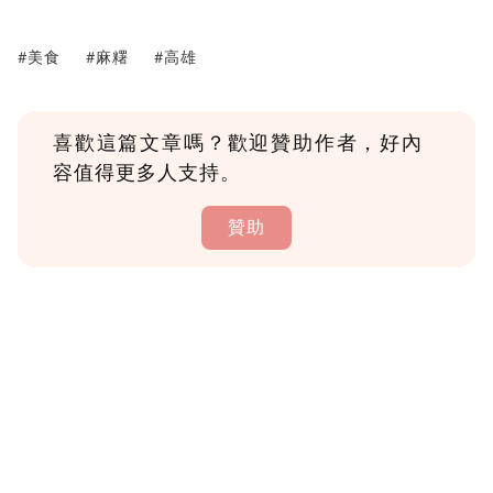
#美食
#麻糬
#高雄
喜歡這篇文章嗎？歡迎贊助作者，好內
容值得更多人支持。
贊助
贊助說明
為了鼓勵作者持續創作更好的內容，會員可以
使用「贊助」功能實質回饋給喜愛的作者。可
將您認為適合的點數贈送給作者，一旦使用贊