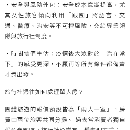
・安全與風險外包：安全成本意識提高，尤
其女性旅客傾向利用「跟團」將語言、交
通、醫療、治安等不可控風險，交給專業領
隊與旅行社制度。
・時間價值重估：疫情後大眾對於「活在當
下」的感受更深，不願再等所有條件都備齊
才肯出發。
旅行社過往如何處理單人房？
團體旅遊的報價預設皆為「兩人一室」，房
費由兩位旅客共同分攤。 過去當消費者獨自
報名參團時，旅行社通常有三種處理方式：