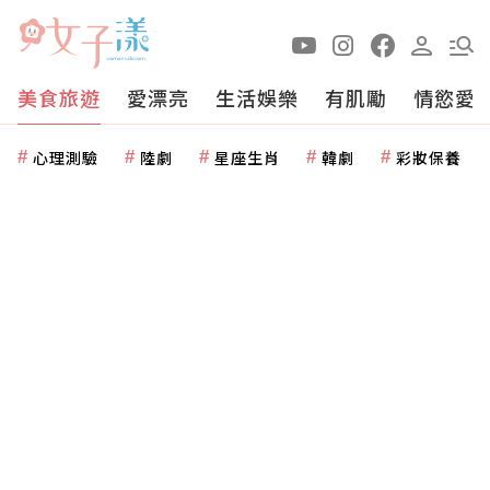
美食旅遊
愛漂亮
生活娛樂
有肌勵
情慾愛
心理測驗
陸劇
星座生肖
韓劇
彩妝保養