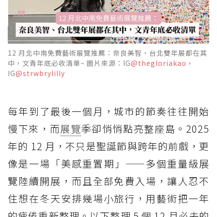
12 月北中南免費藝術展覽推薦：奈良美智、台北雙年展都在其
中，文青年底必收清單~ 圖片來源：IG
@thegloriakao
，
IG
@strwbrylilly
每年到了最後一個月，城市的節奏往往開始
慢下來，而
展覽
季卻悄悄點亮整座島。2025
年的 12 月，不只是聖誕節與跨年的前戲，更
像是一場「美感重置期」——多個重量級展
覽陸續開展，而且全部免費入場，讓人忍不
住想在冬天安排幾場小旅行，用藝術把一年
的疲倦重新整理。以下整理 5 個 12 月必去的