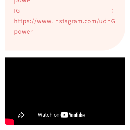
IG：
https://www.instagram.com/udnG
power