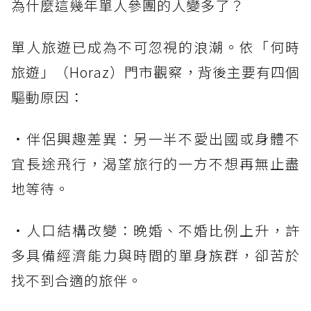
為什麼這幾年單人參團的人變多了？
單人旅遊已成為不可忽視的浪潮。依「何時
旅遊」（Horaz）門市觀察，背後主要有四個
驅動原因：
・伴侶興趣差異：另一半不愛出國或身體不
宜長途飛行，渴望旅行的一方不想再無止盡
地等待。
・人口結構改變：晚婚、不婚比例上升，許
多具備經濟能力與時間的單身族群，卻苦於
找不到合適的旅伴。