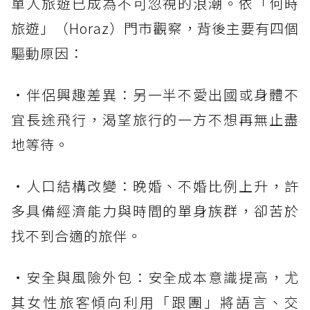
單人旅遊已成為不可忽視的浪潮。依「何時
旅遊」（Horaz）門市觀察，背後主要有四個
驅動原因：
・伴侶興趣差異：另一半不愛出國或身體不
宜長途飛行，渴望旅行的一方不想再無止盡
地等待。
・人口結構改變：晚婚、不婚比例上升，許
多具備經濟能力與時間的單身族群，卻苦於
找不到合適的旅伴。
・安全與風險外包：安全成本意識提高，尤
其女性旅客傾向利用「跟團」將語言、交