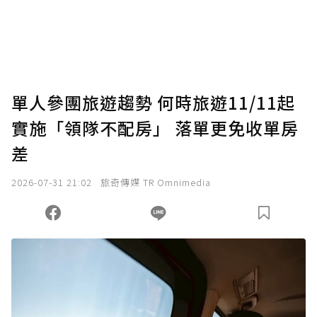
使用「贊助」功能實質回饋給喜愛的作者。可
將您認為適合的點數贈送給作者，一旦使用贊
助點數即不得撤銷，單筆贊助最低點數為30
點，最高點數沒有上限。
U 利點數 1 點 = NTD 1 元。
單人參團旅遊趨勢 何時旅遊11/11起
實施「領隊不配房」 落單更免收單房
確認送出
差
我已詳閱贊助說明，且同意站方的使用條款。
2026-07-31 21:02
旅奇傳媒 TR Omnimedia
您當前剩餘 U 利點數：
0
點；前往
購買點數