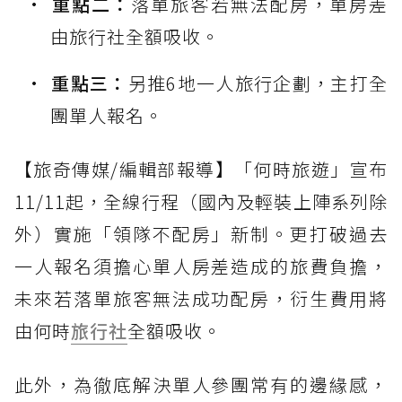
重點二：
落單旅客若無法配房，單房差
由旅行社全額吸收。
重點三：
另推6地一人旅行企劃，主打全
團單人報名。
【旅奇傳媒/編輯部報導】「何時旅遊」宣布
11/11起，全線行程（國內及輕裝上陣系列除
外）實施「領隊不配房」新制。更打破過去
一人報名須擔心單人房差造成的旅費負擔，
未來若落單旅客無法成功配房，衍生費用將
由何時
旅行社
全額吸收。
此外，為徹底解決單人參團常有的邊緣感，