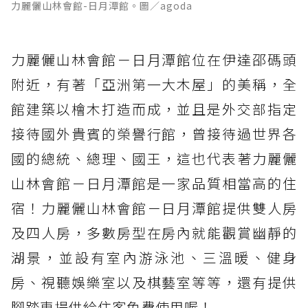
力麗儷山林會館-日月潭館。圖／agoda
力麗儷山林會館－日月潭館位在伊達邵碼頭
附近，有著「亞洲第一大木屋」的美稱，全
館建築以檜木打造而成，並且是外交部指定
接待國外貴賓的榮譽行館，曾接待過世界各
國的總統、總理、國王，這也代表著力麗儷
山林會館－日月潭館是一家品質相當高的住
宿！力麗儷山林會館－日月潭館提供雙人房
及四人房，多數房型在房內就能觀賞幽靜的
湖景，並設有室內游泳池、三溫暖、健身
房、視聽娛樂室以及棋藝室等等，還有提供
腳踏車提供給住客免費使用喔！