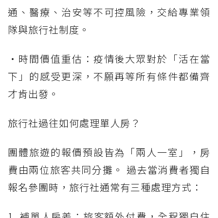
通、醫療、治安等不可控風險，交給專業領
隊與旅行社制度。
・時間價值重估：疫情後大眾對於「活在當
下」的感受更深，不願再等所有條件都備齊
才肯出發。
旅行社過往如何處理單人房？
團體旅遊的報價預設皆為「兩人一室」，房
費由兩位旅客共同分攤。 過去當消費者獨自
報名參團時，旅行社通常有三種處理方式：
1. 補單人房差：旅客額外付費，全程獨自住