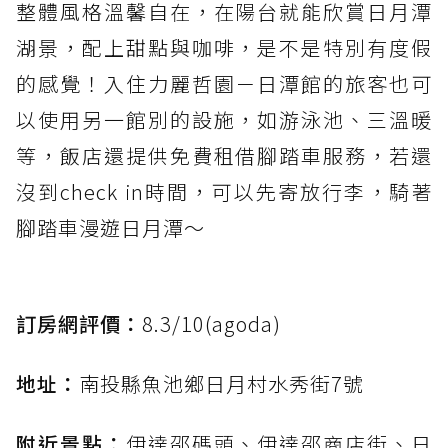
整體風格溫馨自在，在陽台就能欣賞日月潭
湖景，配上甜點與咖啡，是不是特別有度假
的感覺！入住力麗哲園－日潭館的旅客也可
以使用另一館別的設施，如游泳池、三溫暖
等，飯店還提供免費租借腳踏車服務，若還
沒到check in時間，可以先寄放行李，騎著
腳踏車漫遊日月潭～
訂房網評價：
8.3/10(agoda)
地址：
南投縣魚池鄉日月村水秀街7號
附近景點：
伊達邵碼頭、伊達邵商店街、日