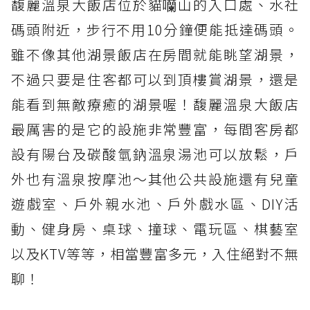
馥麗溫泉大飯店位於貓囒山的入口處、水社
碼頭附近，步行不用10分鐘便能抵達碼頭。
雖不像其他湖景飯店在房間就能眺望湖景，
不過只要是住客都可以到頂樓賞湖景，還是
能看到無敵療癒的湖景喔！馥麗溫泉大飯店
最厲害的是它的設施非常豐富，每間客房都
設有陽台及碳酸氫鈉溫泉湯池可以放鬆，戶
外也有溫泉按摩池～其他公共設施還有兒童
遊戲室、戶外親水池、戶外戲水區、DIY活
動、健身房、桌球、撞球、電玩區、棋藝室
以及KTV等等，相當豐富多元，入住絕對不無
聊！