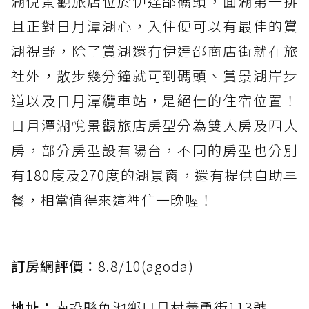
湖悅景觀旅店位於伊達邵碼頭，面湖第一排
且正對日月潭湖心，入住便可以有最佳的賞
湖視野，除了賞湖還有伊達邵商店街就在旅
社外，散步幾分鐘就可到碼頭、賞景湖岸步
道以及日月潭纜車站，是絕佳的住宿位置！
日月潭湖悅景觀旅店房型分為雙人房及四人
房，部分房型設有陽台，不同的房型也分別
有180度及270度的湖景窗，還有提供自助早
餐，相當值得來這裡住一晚喔！
訂房網評價：
8.8/10(agoda)
地址：
南投縣魚池鄉日月村義勇街113號