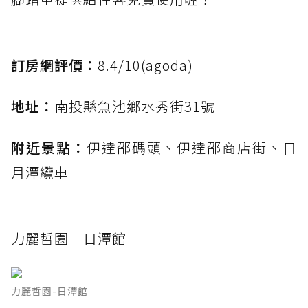
訂房網評價：
8.4/10(agoda)
地址：
南投縣魚池鄉水秀街31號
附近景點：
伊達邵碼頭、伊達邵商店街、日
月潭纜車
力麗哲園－日潭館
力麗哲園-日潭館