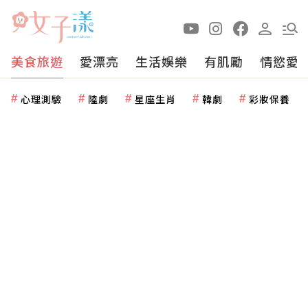
美食旅遊
愛漂亮
生活娛樂
有肌勵
情慾愛
心理測驗
陸劇
星座生肖
韓劇
彩妝保養