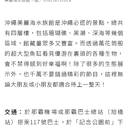
美麗海水族館。圖／shutterstock
沖繩美麗海水族館是沖繩必逛的景點，總共
有四層樓，包括珊瑚礁、黑潮、深海等幾個
區域，館藏量眾多又豐富。而透過萬花筒般
的超大型魚缸看見優游在裏頭的各種生物，
會不禁得感到好幸福啊！除了很多的生態展
示外，也千萬不要錯過精彩的節目，這裡無
論大朋友或小朋友都適合待上一整天！
交通：
於那霸機場或那霸巴士總站（旭橋
站）搭乘117號巴士，於「記念公園前」下