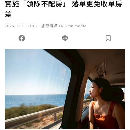
實施「領隊不配房」 落單更免收單房
確認送出
差
我已詳閱贊助說明，且同意站方的使用條款。
2026-07-31 21:02
旅奇傳媒 TR Omnimedia
您當前剩餘 U 利點數：
0
點；前往
購買點數