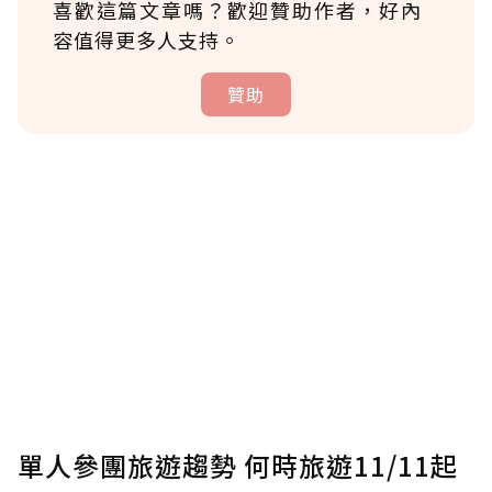
喜歡這篇文章嗎？歡迎贊助作者，好內
容值得更多人支持。
贊助
贊助說明
為了鼓勵作者持續創作更好的內容，會員可以
使用「贊助」功能實質回饋給喜愛的作者。可
將您認為適合的點數贈送給作者，一旦使用贊
助點數即不得撤銷，單筆贊助最低點數為30
點，最高點數沒有上限。
U 利點數 1 點 = NTD 1 元。
單人參團旅遊趨勢 何時旅遊11/11起