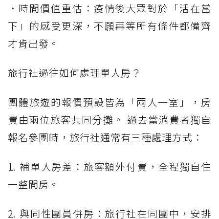
・時間價值重估：疫情後大眾對於「活在當
下」的感受更深，不願再等所有條件都備齊
才肯出發。
旅行社過往如何處理單人房？
團體旅遊的報價預設皆為「兩人一室」，房
費由兩位旅客共同分攤。 過去當消費者獨自
報名參團時，旅行社通常有三種處理方式：
1. 補單人房差：旅客額外付費，全程獨自住
一整間房。
2. 與同性團員併房：旅行社在同團中，安排