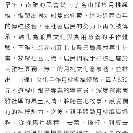
早年，南雅漁民會從南子吝山採集月桃纖
維，編製出固定船隻的繩索。這項近兩百年
的傳統技藝，在社區居民的努力下再次被傳
承，轉化為兼具文化與實用意義的手作體
驗。南雅社區參加新北市農業局農村再生計
畫，凝聚社區共識，居民們親手打造出屬於
南雅社區獨一無二的月桃文化意象牆，並推
出「山線」文化手作月桃編織體驗，每人850
元。遊程中跟著專業的導覽員，深度探索南
雅社區的風土人情，聆聽在地故事，感受獨
有的純樸魅力，之後，親手體驗月桃編織過
程，從採集月桃葉、去葉、捶打、剝皮去
心，到透過打繩機將纖維編成三股，最終合