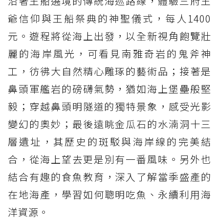
沿著王船遶境的傳統海巡路線，體驗三府王
爺信仰與王船祭典的神聖儀式，每人1400
元。遊程將從海上出發，以全新視角飽覽壯
麗的海岸風光，可看見南雅奇岩的鬼斧神
工，彷彿大自然精心雕琢的藝術品；接著是
鼻頭軍艦岩的磅礴氣勢，猶如海上堡壘般堅
毅；穿越鼻頭明隧道的獨特景象，感受光影
變幻的奧妙；最後遠眺金瓜石的水湳洞十三
層遺址，其歷史的斑駁與海岸線的完美結
合，從海上望去更是別有一番風味。另外也
結合有趣的食魚教育，深入了解當季盛產的
在地海產，學習如何聰明吃魚、永續利用海
洋資源。