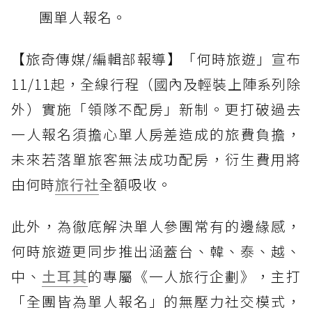
團單人報名。
【旅奇傳媒/編輯部報導】「何時旅遊」宣布
11/11起，全線行程（國內及輕裝上陣系列除
外）實施「領隊不配房」新制。更打破過去
一人報名須擔心單人房差造成的旅費負擔，
未來若落單旅客無法成功配房，衍生費用將
由何時
旅行社
全額吸收。
此外，為徹底解決單人參團常有的邊緣感，
何時旅遊更同步推出涵蓋台、韓、泰、越、
中、
土耳其
的專屬《一人旅行企劃》，主打
「全團皆為單人報名」的無壓力社交模式，