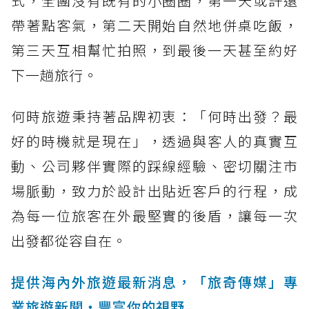
式，全團沒有既有的小圈圈，第一天或許還
帶著點客氣，第二天開始自然地併桌吃飯，
第三天互相幫忙拍照，到最後一天甚至約好
下一趟旅行。
何時旅遊秉持著品牌初衷：「何時出發？最
好的時機就是現在」，透過與客人的真實互
動、公司夥伴實際的踩線經驗、密切關注市
場脈動，致力於設計出貼近客戶的行程，成
為每一位旅客在外最堅實的後盾，讓每一次
出發都從容自在。
提供海內外旅遊最新消息，「旅奇傳媒」專
業旅遊新聞‧豐富你的視野