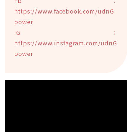
Fb：
https://www.facebook.com/udnG
power
IG：
https://www.instagram.com/udnG
power