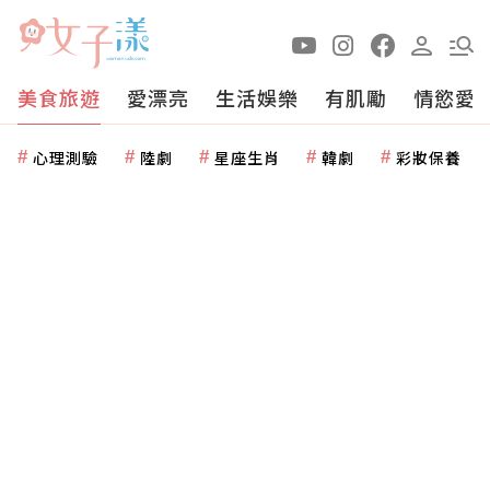
美食旅遊
愛漂亮
生活娛樂
有肌勵
情慾愛
心理測驗
陸劇
星座生肖
韓劇
彩妝保養