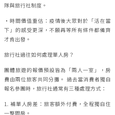
隊與旅行社制度。
・時間價值重估：疫情後大眾對於「活在當
下」的感受更深，不願再等所有條件都備齊
才肯出發。
旅行社過往如何處理單人房？
團體旅遊的報價預設皆為「兩人一室」，房
費由兩位旅客共同分攤。 過去當消費者獨自
報名參團時，旅行社通常有三種處理方式：
1. 補單人房差：旅客額外付費，全程獨自住
一整間房。