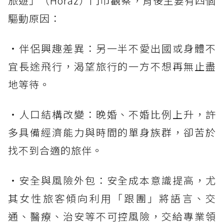
旅遊」（Horaz）門市觀察，背後主要有四個
驅動原因：
・伴侶興趣差異：另一半不愛出國或身體不
宜長途飛行，渴望旅行的一方不想再無止盡
地等待。
・人口結構改變：晚婚、不婚比例上升，許
多具備經濟能力與時間的單身族群，卻苦於
找不到合適的旅伴。
・安全與風險外包：安全成本意識提高，尤
其女性旅客傾向利用「跟團」將語言、交
通、醫療、治安等不可控風險，交給專業領