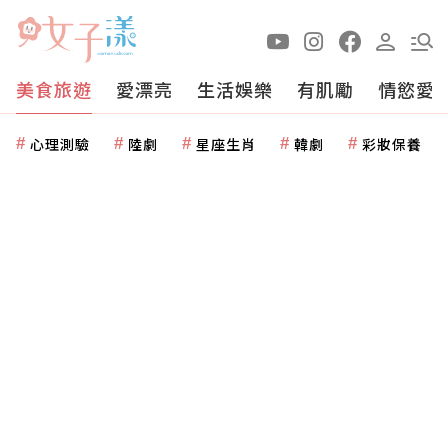
美食旅遊
愛漂亮
生活娛樂
有肌勵
情慾愛
心理測驗
陸劇
星座生肖
韓劇
彩妝保養