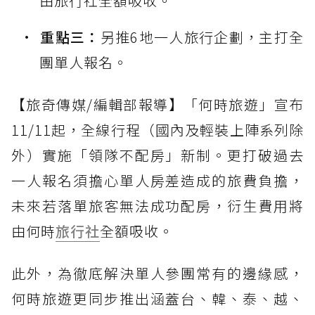
由旅行社全額吸收。
重點三：
另推6地一人旅行企劃，主打全
團單人報名。
【旅奇傳媒/編輯部報導】「何時旅遊」宣布
11/11起，全線行程（國內及輕裝上陣系列除
外）實施「領隊不配房」新制。更打破過去
一人報名須擔心單人房差造成的旅費負擔，
未來若落單旅客無法成功配房，衍生費用將
由何時
旅行社
全額吸收。
此外，為徹底解決單人參團常有的邊緣感，
何時旅遊更同步推出涵蓋台、韓、泰、越、