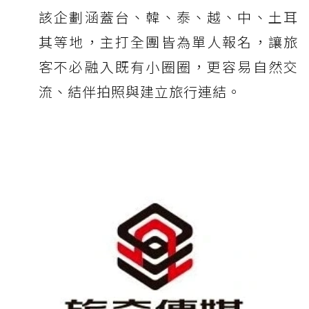
該企劃涵蓋台、韓、泰、越、中、土耳
其等地，主打全團皆為單人報名，讓旅
客不必融入既有小圈圈，更容易自然交
流、結伴拍照與建立旅行連結。