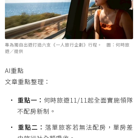
專為獨自出遊打造六支《一人旅行企劃》行程。 圖：何時旅
遊／提供
AI重點
文章重點整理：
重點一：
何時旅遊11/11起全面實施領隊
不配房新制。
重點二：
落單旅客若無法配房，單房差