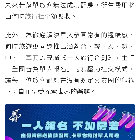
未來若落單旅客無法成功配房，衍生費用將
由何時
旅行社
全額吸收。
此外，為徹底解決單人參團常有的邊緣感，
何時旅遊更同步推出涵蓋台、韓、泰、越、
中、
土耳其
的專屬《一人旅行企劃》，主打
「全團皆為單人報名」的無壓力社交模式，
讓每一位旅客都能在沒有既定交友圈的包袱
下，自在享受探索世界的樂趣。