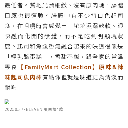
最低者。質地光滑細緻、沒有原肉塊，腸體
口感也最彈脆。腸體中有不少雪白色起司
塊，在咀嚼時會感覺出一坨坨濕濕軟軟、很
快融而化開的漿體，而不是吃到明顯塊狀
感。起司和魚漿香氣融合起來的味道很像是
「輕乳酪蛋糕」，香甜不鹹，跟全家的常溫
零食
【FamilyMart Collection】原味&辣
味起司魚肉棒
有點像但就是味道更為清淡而
耐吃
202505 7-ELEVEN 蛋白棒4款