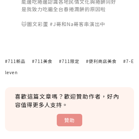
能邊吃捲邊認識各地民情文化與捲餅同好
是我致力吃遍全台春捲潤餅的原因啦
󠀠󠀠󠀠
🐱圖文彩蛋 #J哥和Na哥客串演出中
#711新品
#711美食
#711限定
#便利商店美食
#7-E
leven
喜歡這篇文章嗎？歡迎贊助作者，好內
容值得更多人支持。
贊助