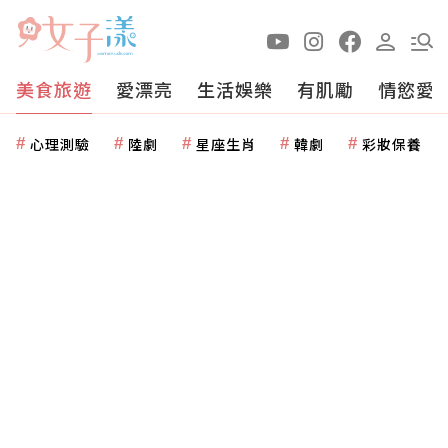
美食旅遊
愛漂亮
生活娛樂
有肌勵
情慾愛
心理測驗
陸劇
星座生肖
韓劇
彩妝保養