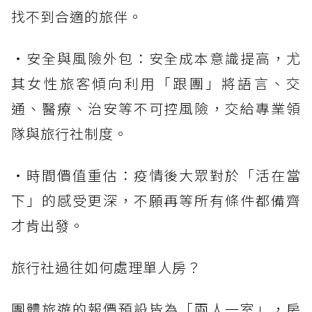
找不到合適的旅伴。
・安全與風險外包：安全成本意識提高，尤
其女性旅客傾向利用「跟團」將語言、交
通、醫療、治安等不可控風險，交給專業領
隊與旅行社制度。
・時間價值重估：疫情後大眾對於「活在當
下」的感受更深，不願再等所有條件都備齊
才肯出發。
旅行社過往如何處理單人房？
團體旅遊的報價預設皆為「兩人一室」，房