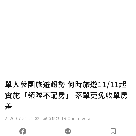
贊助說明
為了鼓勵作者持續創作更好的內容，會員可以
使用「贊助」功能實質回饋給喜愛的作者。可
將您認為適合的點數贈送給作者，一旦使用贊
助點數即不得撤銷，單筆贊助最低點數為30
點，最高點數沒有上限。
U 利點數 1 點 = NTD 1 元。
單人參團旅遊趨勢 何時旅遊11/11起
實施「領隊不配房」 落單更免收單房
確認送出
差
我已詳閱贊助說明，且同意站方的使用條款。
2026-07-31 21:02
旅奇傳媒 TR Omnimedia
您當前剩餘 U 利點數：
0
點；前往
購買點數