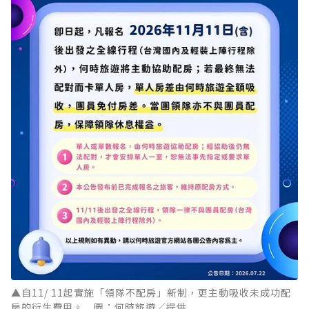
▲自11/ 11起實施「領隊不配房」新制，更主動吸收未成功配
房的衍生費用。 圖：何時旅遊／提供