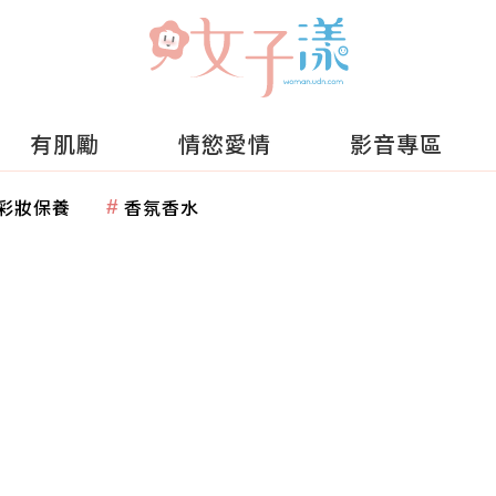
有肌勵
情慾愛情
影音專區
彩妝保養
香氛香水