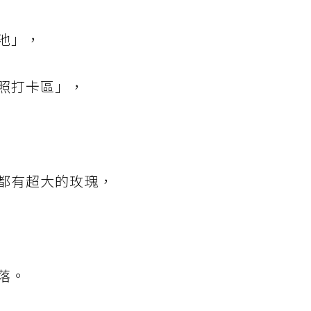
池」，
照打卡區」，
都有超大的玫瑰，
落。