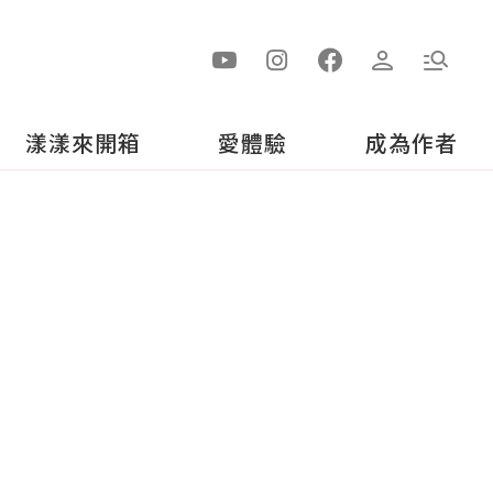
漾漾來開箱
愛體驗
成為作者