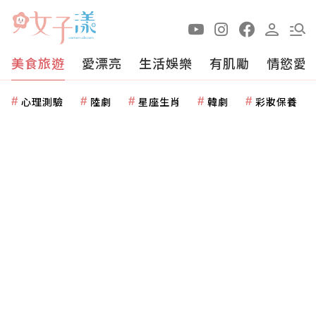
美食旅遊
愛漂亮
生活娛樂
有肌勵
情慾愛
心理測驗
陸劇
星座生肖
韓劇
彩妝保養