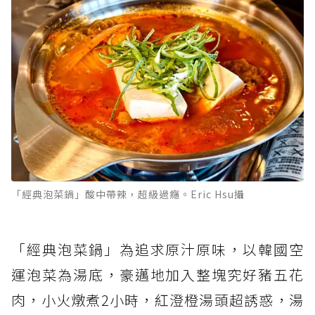
「經典泡菜鍋」酸中帶辣，超級過癮。Eric Hsu攝
「經典泡菜鍋」為追求原汁原味，以韓國空
運泡菜為湯底，豪邁地加入整塊究好豬五花
肉，小火燉煮2小時，紅澄橙湯頭超誘惑，湯