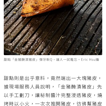
甜點「金豬醃漬豬皮」彈牙軟Q，讓人一試難忘。Eric Hsu攝
甜點則是出乎意料，竟然端出一大塊豬皮，
據現場服務人員說明，「金豬醃漬豬皮」先
以手工劃刀，讓秘制醬汁完整浸透豬皮，燒
烤時以小火，一次次推開豬皮，彷彿幫豬皮