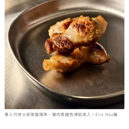
專人代烤火侯掌握精準，豬肉焦糖色澤超誘人。Eric Hsu攝