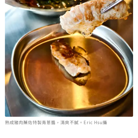
熟成豬肉蘸佐特製青蔥醬，清爽不膩。Eric Hsu攝