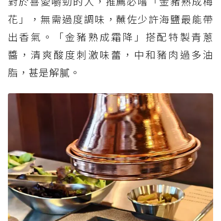
對於喜愛嚼勁的人，推薦必嚐「金豬熟成梅
花」，無需過度調味，蘸佐少許海鹽最能帶
出香氣。「金豬熟成霜降」搭配特製青蔥
醬，清爽酸度刺激味蕾，中和豬肉過多油
脂，甚是解膩。