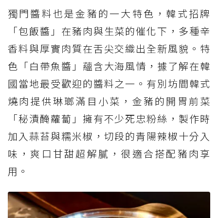
獨門醬料也是金豬的一大特色，韓式招牌
「包飯醬」在豬肉與生菜的催化下，多種辛
香料與厚實肉質在舌尖交織出全新風貌。特
色「白帶魚醬」蘊含大海風情，據了解在韓
國當地最受歡迎的醬料之一。有別坊間韓式
燒肉提供琳瑯滿目小菜，金豬的開胃前菜
「秘漬醃蘿蔔」擁有不少死忠粉絲，製作時
加入蒜苔與糯米椒，切段的青陽辣椒十分入
味，爽口甘甜超解膩，很適合搭配豬肉享
用。