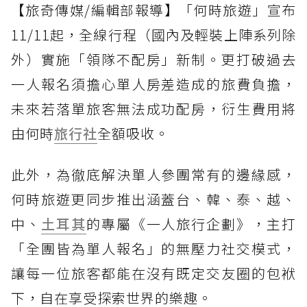
【旅奇傳媒/編輯部報導】「何時旅遊」宣布
11/11起，全線行程（國內及輕裝上陣系列除
外）實施「領隊不配房」新制。更打破過去
一人報名須擔心單人房差造成的旅費負擔，
未來若落單旅客無法成功配房，衍生費用將
由何時
旅行社
全額吸收。
此外，為徹底解決單人參團常有的邊緣感，
何時旅遊更同步推出涵蓋台、韓、泰、越、
中、
土耳其
的專屬《一人旅行企劃》，主打
「全團皆為單人報名」的無壓力社交模式，
讓每一位旅客都能在沒有既定交友圈的包袱
下，自在享受探索世界的樂趣。