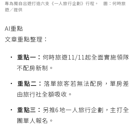
專為獨自出遊打造六支《一人旅行企劃》行程。 圖：何時旅
遊／提供
AI重點
文章重點整理：
重點一：
何時旅遊11/11起全面實施領隊
不配房新制。
重點二：
落單旅客若無法配房，單房差
由旅行社全額吸收。
重點三：
另推6地一人旅行企劃，主打全
團單人報名。