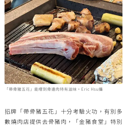
「帶骨豬五花」能嚐到骨邊肉特有滋味。Eric Hsu攝
招牌「帶骨豬五花」十分考驗火功，有別多
數燒肉店提供去骨豬肉，「金豬食堂」特別