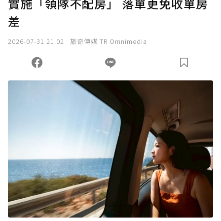
實施「領隊不配房」 落單更免收單房
確認送出
差
我已詳閱贊助說明，且同意站方的使用條款。
2026-07-31 21:02
旅奇傳媒 TR Omnimedia
您當前剩餘 U 利點數：
0
點；前往
購買點數