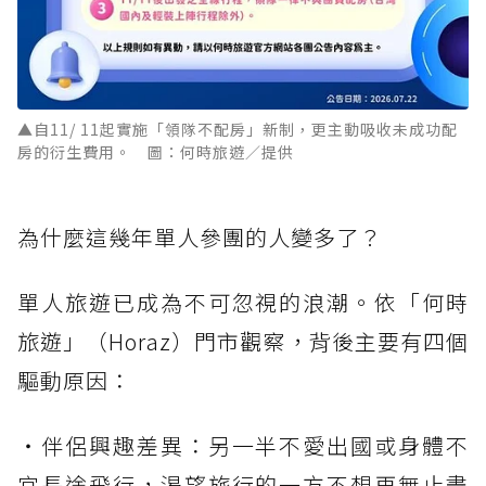
▲自11/ 11起實施「領隊不配房」新制，更主動吸收未成功配
房的衍生費用。 圖：何時旅遊／提供
為什麼這幾年單人參團的人變多了？
單人旅遊已成為不可忽視的浪潮。依「何時
旅遊」（Horaz）門市觀察，背後主要有四個
驅動原因：
・伴侶興趣差異：另一半不愛出國或身體不
宜長途飛行，渴望旅行的一方不想再無止盡