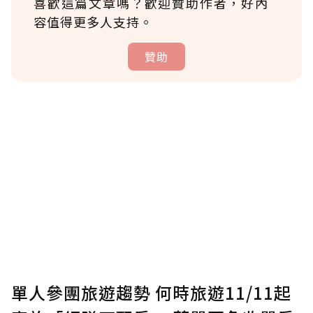
喜歡這篇文章嗎？歡迎贊助作者，好內
容值得更多人支持。
贊助
贊助說明
為了鼓勵作者持續創作更好的內容，會員可以
使用「贊助」功能實質回饋給喜愛的作者。可
將您認為適合的點數贈送給作者，一旦使用贊
助點數即不得撤銷，單筆贊助最低點數為30
點，最高點數沒有上限。
U 利點數 1 點 = NTD 1 元。
單人參團旅遊趨勢 何時旅遊11/11起