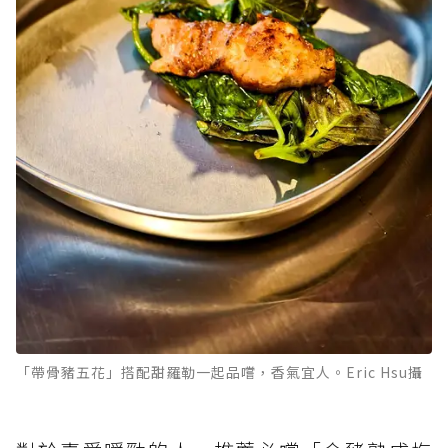
「帶骨豬五花」搭配甜羅勒一起品嚐，香氣宜人。Eric Hsu攝