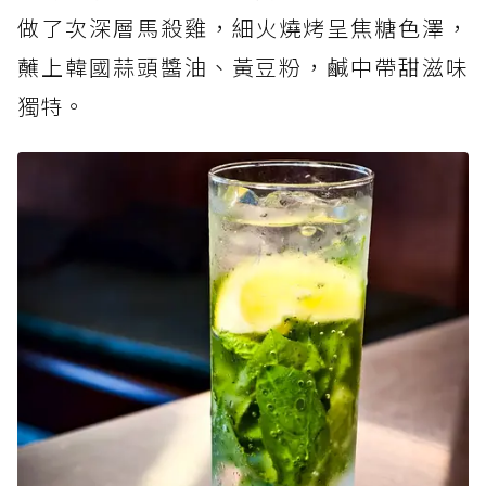
做了次深層馬殺雞，細火燒烤呈焦糖色澤，
蘸上韓國蒜頭醬油、黃豆粉，鹹中帶甜滋味
獨特。